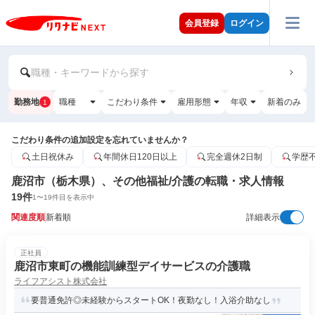
会員登録
ログイン
職種・キーワードから探す
勤務地
職種
こだわり条件
雇用形態
年収
新着のみ
1
こだわり条件の追加設定を忘れていませんか？
土日祝休み
年間休日120日以上
完全週休2日制
学歴
鹿沼市（栃木県）、その他福祉/介護の転職・求人情報
19
件
1
〜
19
件目を表示中
関連度順
新着順
詳細表示
正社員
鹿沼市東町の機能訓練型デイサービスの介護職
ライフアシスト株式会社
要普通免許◎未経験からスタートOK！夜勤なし！入浴介助なし