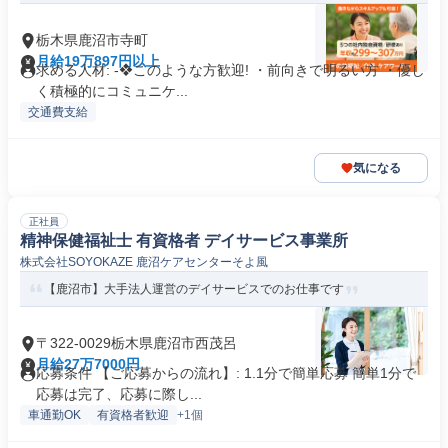
栃木県鹿沼市寺町
月給19万897円以上
求める人材: -❖このような方歓迎! ・前向きで明るい方 ・優し
く積極的にコミュニケ...
交通費支給
気になる
正社員
精神保健福祉士 有資格者 デイサービス事業所
株式会社SOYOKAZE 鹿沼ケアセンターそよ風
【鹿沼市】大手法人運営のデイサービスでのお仕事です
〒322-0029栃木県鹿沼市西茂呂
月給27万7000円
応募条件 【ご応募からの流れ】: 1.1分で簡単応募 簡単1分で
応募は完了、応募に際し...
車通勤OK
有資格者歓迎
+1個