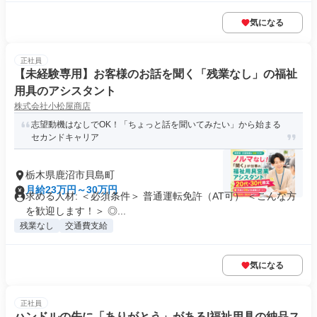
気になる
正社員
【未経験専用】お客様のお話を聞く「残業なし」の福祉
用具のアシスタント
株式会社小松屋商店
志望動機はなしでOK！「ちょっと話を聞いてみたい」から始まる
セカンドキャリア
栃木県鹿沼市貝島町
月給23万円～30万円
求める人材: ＜必須条件＞ 普通運転免許（AT可） ＜こんな方
を歓迎します！＞ ◎...
残業なし
交通費支給
気になる
正社員
ハンドルの先に「ありがとう」がある|福祉用具の納品ス