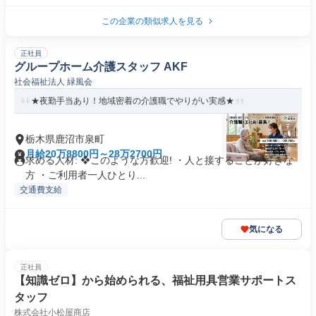
この企業の類似求人を見る
正社員
グループホーム介護スタッフ AKF
社会福祉法人 緑風会
★夜勤手当あり！地域密着の介護職でやりがい実感★
栃木県鹿沼市泉町
月給20万8800円～28万2700円
求める人材: ❖このような方歓迎! ・人と接することが好きな
方 ・ご利用者一人ひとり...
交通費支給
気になる
正社員
【知識ゼロ】から始められる、福祉用具営業サポートス
タッフ
株式会社小松屋商店