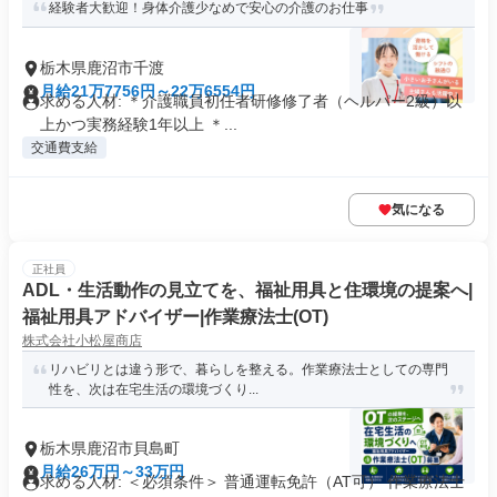
経験者大歓迎！身体介護少なめで安心の介護のお仕事
栃木県鹿沼市千渡
月給21万7756円～22万6554円
求める人材: ＊介護職員初任者研修修了者（ヘルパー2級）以
上かつ実務経験1年以上 ＊...
交通費支給
気になる
正社員
ADL・生活動作の見立てを、福祉用具と住環境の提案へ|
福祉用具アドバイザー|作業療法士(OT)
株式会社小松屋商店
リハビリとは違う形で、暮らしを整える。作業療法士としての専門
性を、次は在宅生活の環境づくり...
栃木県鹿沼市貝島町
月給26万円～33万円
求める人材: ＜必須条件＞ 普通運転免許（AT可） 作業療法士