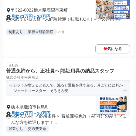
〒322-0022栃木県鹿沼市東町
月給23万円～30万円
求めている人材 ⭐未経験歓迎！転職もOK！⭐ ✅必須条件✅ ￣
￣￣￣￣￣￣￣￣￣￣￣...
制服あり
業界未経験歓迎
+29個
気になる
正社員
普通免許から、正社員へ|福祉用具の納品スタッフ
株式会社小松屋商店
シフトが増えると喜んで、減ると通帳を見て焦る。月ごとに給料が
ジェットコースター。そろそろ安...
栃木県鹿沼市貝島町
月給23万円～30万円
求める人材: ＜必須条件＞ 普通運転免許（AT可）のみ！ ＜こ
んな方を歓迎します！...
残業なし
交通費支給