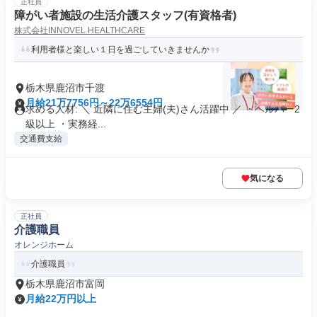
正社員
障がい者施設の生活介護スタッフ(有資格者)
株式会社INNOVEL HEALTHCARE
利用者様と楽しい１日を過ごしていきませんか
栃木県鹿沼市千渡
月給21万7756円～22万6554円
求める人材: ＼ 近隣に住む主婦(夫)さん活躍中 ／ ・ヘルパー2
級以上 ・実務経...
交通費支給
気になる
正社員
介護職員
オレンジホーム
介護職員
栃木県鹿沼市富岡
月給22万円以上