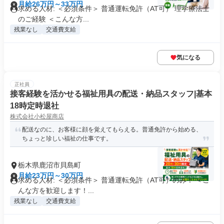
月給26万円～33万円
求める人材: ＜必須条件＞ 普通運転免許（AT可） 理学療法士
のご経験 ＜こんな方...
残業なし
交通費支給
気になる
正社員
接客経験を活かせる福祉用具の配送・納品スタッフ|基本
18時定時退社
株式会社小松屋商店
配送なのに、お客様に顔を覚えてもらえる。普通免許から始める、
ちょっと珍しい福祉の仕事です。
栃木県鹿沼市貝島町
月給23万円～30万円
求める人材: ＜必須条件＞ 普通運転免許（AT可）のみ！ ＜こ
んな方を歓迎します！...
残業なし
交通費支給