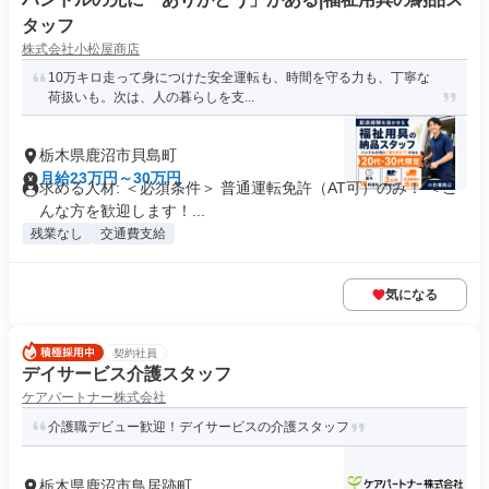
タッフ
株式会社小松屋商店
10万キロ走って身につけた安全運転も、時間を守る力も、丁寧な
荷扱いも。次は、人の暮らしを支...
栃木県鹿沼市貝島町
月給23万円～30万円
求める人材: ＜必須条件＞ 普通運転免許（AT可）のみ！ ＜こ
んな方を歓迎します！...
残業なし
交通費支給
気になる
契約社員
デイサービス介護スタッフ
ケアパートナー株式会社
介護職デビュー歓迎！デイサービスの介護スタッフ
栃木県鹿沼市鳥居跡町