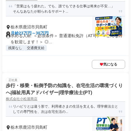
「営業はもう疲れた。でも、誰でもできる仕事は将来が不安…」
そんなあなたが頼られるサポート...
栃木県鹿沼市貝島町
月給23万円～30万円
求める人材: ＜必須条件＞ 普通運転免許（AT可） ＜こんな方
を歓迎します！＞ ◎...
残業なし
交通費支給
気になる
正社員
歩行・移乗・転倒予防の知識を、在宅生活の環境づくり
へ|福祉用具アドバイザー|理学療法士(PT)
株式会社小松屋商店
リハビリとは違う形で、利用者さまの生活を支える。理学療法士と
しての専門性を、次は在宅生活の...
栃木県鹿沼市貝島町