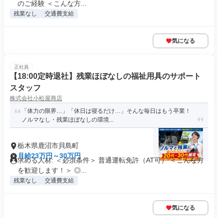
のご経験 ＜こんな方...
残業なし
交通費支給
気になる
正社員
【18:00定時退社】残業ほぼなしの福祉用具のサポート
スタッフ
株式会社小松屋商店
「体力の限界…」「休日は寝るだけ…」そんな毎日はもう卒業！
ノルマなし・残業ほぼなしの環境...
栃木県鹿沼市貝島町
月給23万円～30万円
求める人材: ＜必須条件＞ 普通運転免許（AT可） ＜こんな方
を歓迎します！＞ ◎...
残業なし
交通費支給
気になる