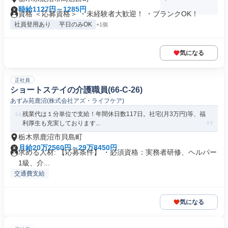
時給1127円～1285円
資格 ＜応募資格＞ ・未経験者大歓迎！ ・ブランクOK！
社員登用あり
平日のみOK
+1個
気になる
正社員
ショートステイの介護職員(66-C-26)
あずみ苑鹿沼(株式会社アズ・ライフケア)
残業代は１分単位で支給！年間休日数117日。社宅(月3万円)等、福
利厚生も充実しております...
栃木県鹿沼市貝島町
月給20万2560円～29万8450円
求める人材: 【応募条件】 ・必須資格：実務者研修、ヘルパー
1級、介...
交通費支給
気になる