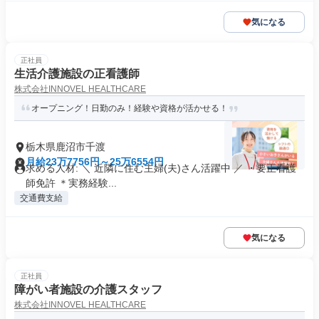
気になる
正社員
生活介護施設の正看護師
株式会社INNOVEL HEALTHCARE
オープニング！日勤のみ！経験や資格が活かせる！
栃木県鹿沼市千渡
月給23万7756円～25万6554円
求める人材: ＼ 近隣に住む主婦(夫)さん活躍中 ／ ・要正看護
師免許 ＊実務経験...
交通費支給
気になる
正社員
障がい者施設の介護スタッフ
株式会社INNOVEL HEALTHCARE