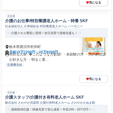
気になる
正社員
介護のお仕事/特別養護老人ホーム・特養 SKF
社会福祉法人 久寿福祉会 特別養護老人ホーム ハーモニー
介護スキル豊富に習得！休日充実で資格支援も！
栃木県鹿沼市村井町
月給19万7200円～20万8200円
求める人材: ❖このような方歓迎! ・未経験の方 ・人のお世話
が好きな方 ・明るく業...
交通費支給
気になる
正社員
介護スタッフ/介護付き有料老人ホーム SKF
株式会社 さわやか倶楽部 介護付有料老人ホーム さわやかかぬま館
資格取得応援！研修充実で安心成長！年収299～307万円！