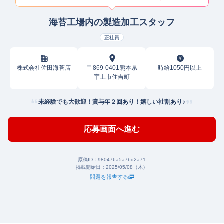
海苔工場内の製造加工スタッフ
正社員
株式会社佐田海苔店
〒869-0401熊本県
時給1050円以上
宇土市住吉町
未経験でも大歓迎！賞与年２回あり！嬉しい社割あり♪
応募画面へ進む
原稿ID：
980476a5a7bd2a71
掲載開始日：
2025/05/08（木）
問題を報告する