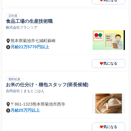
気になる
正社員
食品工場の生産技術職
株式会社フランソア
熊本県菊池市七城町蘇崎
月給21万5770円以上
気になる
契約社員
お米の仕分け・梱包スタッフ(班長候補)
合同会社くまもとごはん
〒861-1323熊本県菊池市西寺
月給25万円以上
気になる