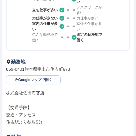
い
デスクワークが
立ち仕事が多い
多い
力仕事が少ない
力仕事が多い
室内の仕事が多
室外の仕事が多
い
い
色んな勤務地で
固定の勤務地で
働く
働く
勤務地
869-0401熊本県宇土市住吉町673
Googleマップで開く
株式会社佐田海苔店

【交通手段】

交通・アクセス

住吉駅より徒歩5分