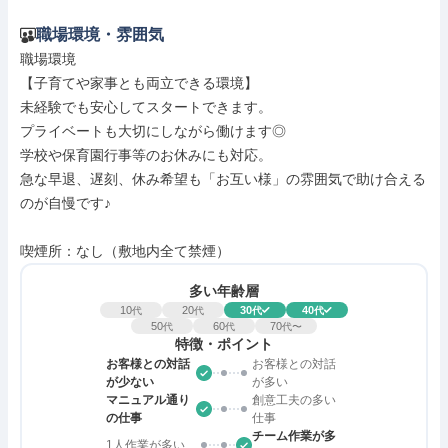
職場環境・雰囲気
職場環境

【子育てや家事とも両立できる環境】

未経験でも安心してスタートできます。

プライベートも大切にしながら働けます◎

学校や保育園行事等のお休みにも対応。

急な早退、遅刻、休み希望も「お互い様」の雰囲気で助け合える
のが自慢です♪

喫煙所：なし（敷地内全て禁煙）
多い年齢層
10
20
30
40
代
代
代
代
50
60
70
代
代
代〜
特徴・ポイント
お客様との対話
お客様との対話
が少ない
が多い
マニュアル通り
創意工夫の多い
の仕事
仕事
チーム作業が多
1人作業が多い