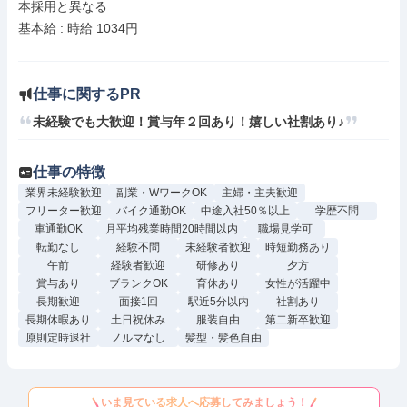
本採用と異なる

基本給 : 時給 1034円

仕事に関するPR
未経験でも大歓迎！賞与年２回あり！嬉しい社割あり♪
仕事の特徴
業界未経験歓迎
副業・WワークOK
主婦・主夫歓迎
フリーター歓迎
バイク通勤OK
中途入社50％以上
学歴不問
車通勤OK
月平均残業時間20時間以内
職場見学可
転勤なし
経験不問
未経験者歓迎
時短勤務あり
午前
経験者歓迎
研修あり
夕方
賞与あり
ブランクOK
育休あり
女性が活躍中
長期歓迎
面接1回
駅近5分以内
社割あり
長期休暇あり
土日祝休み
服装自由
第二新卒歓迎
原則定時退社
ノルマなし
髪型・髪色自由
いま見ている求人へ応募してみましょう！