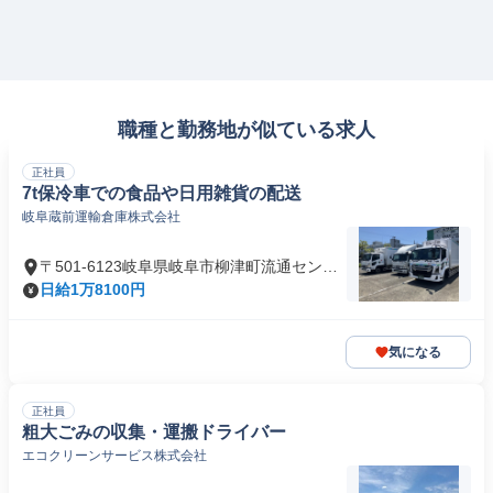
職種と勤務地が似ている求人
正社員
7t保冷車での食品や日用雑貨の配送
岐阜蔵前運輸倉庫株式会社
〒501-6123岐阜県岐阜市柳津町流通センタ
ー
日給1万8100円
気になる
正社員
粗大ごみの収集・運搬ドライバー
エコクリーンサービス株式会社