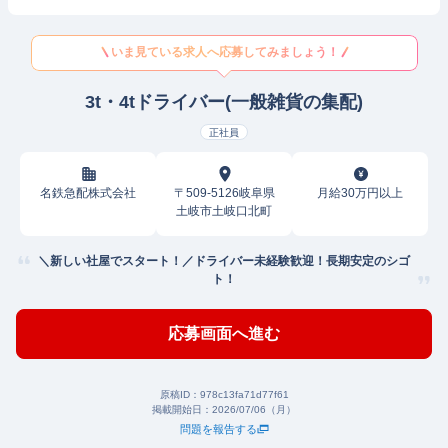
いま見ている求人へ応募してみましょう！
3t・4tドライバー(一般雑貨の集配)
正社員
名鉄急配株式会社
〒509-5126岐阜県
月給30万円以上
土岐市土岐口北町
＼新しい社屋でスタート！／ドライバー未経験歓迎！長期安定のシゴ
ト！
応募画面へ進む
原稿ID：
978c13fa71d77f61
掲載開始日：
2026/07/06（月）
問題を報告する