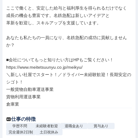
ここで働くと、安定した給与と福利厚生を得られるだけでなく

成長の機会も豊富です。名鉄急配は新しいアイデアと

革新を歓迎し、スキルアップを支援しています。

あなたも私たちの一員になり、名鉄急配の成功に貢献しません
か？

■会社についてもっと知りたい方はHPもご覧ください！

https://www.meitetsuunyu.co.jp/meikyu/

＼新しい社屋でスタート！／ドライバー未経験歓迎！長期安定の
シゴト！

一般貨物自動車運送事業

貨物利用運送事業

倉庫業
仕事の特徴
学歴不問
未経験者歓迎
退職金あり
賞与あり
完全週休2日制
土日祝休み