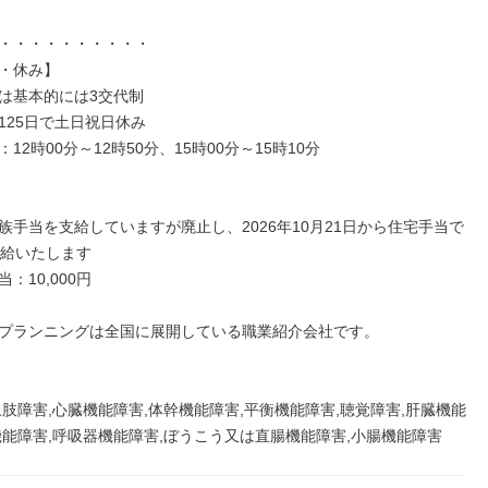
・・・・・・・・・・

・休み】

は基本的には3交代制

125日で土日祝日休み

12時00分～12時50分、15時00分～15時10分

族手当を支給していますが廃止し、2026年10月21日から住宅手当で
円支給いたします

：10,000円

プランニングは全国に展開している職業紹介会社です。

上肢障害,心臓機能障害,体幹機能障害,平衡機能障害,聴覚障害,肝臓機能
機能障害,呼吸器機能障害,ぼうこう又は直腸機能障害,小腸機能障害