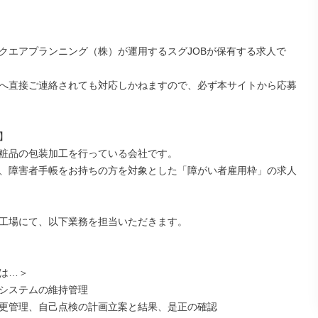
クエアプランニング（株）が運用するスグJOBが保有する求人で
へ直接ご連絡されても対応しかねますので、必ず本サイトから応募


粧品の包装加工を行っている会社です。

、障害者手帳をお持ちの方を対象とした「障がい者雇用枠」の求人
工場にて、以下業務を担当いただきます。

は…＞

システムの維持管理

更管理、自己点検の計画立案と結果、是正の確認
