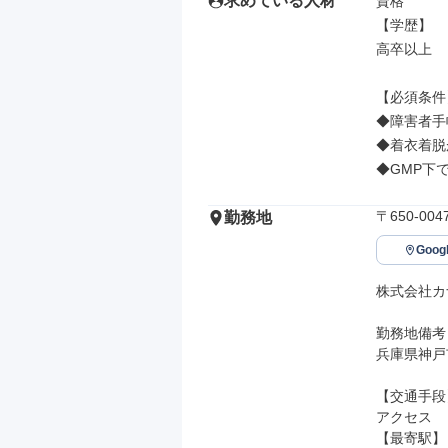
求めている人材
資格

【学歴】

高卒以上

【必須条件】
◆障害者手
◆着衣着脱
◆GMP下
〒650-0
勤務地
Goo
株式会社カ
勤務地備考

兵庫県神戸
【交通手段】
アクセス

【最寄駅】
