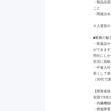
・製品品質
こと

・関連法令
※入退室の
■業務の魅力
・医薬品や
ができます。
同社にしか
生活に貢献
・中途入社
若くして管
（30代で
【障害者採
全国で8名
・内臓機能
・聴覚障害