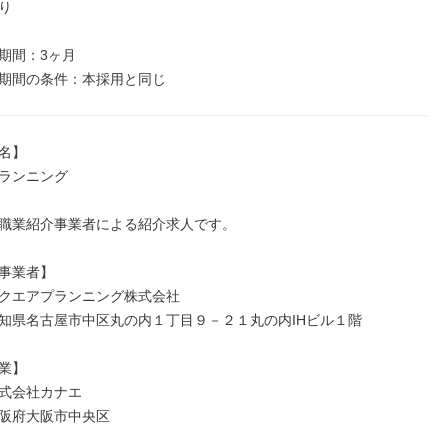


期間：3ヶ月

名】

ランニング

職業紹介事業者による紹介求人です。

事業者】

クエアプランニング株式会社

知県名古屋市中区丸の内１丁目９－２１丸の内IHビル１階

業】

式会社カナエ

阪府大阪市中央区