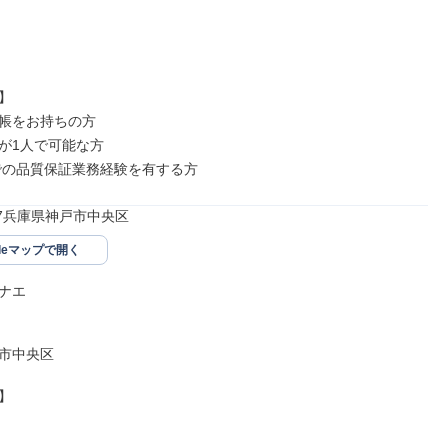


帳をお持ちの方

が1人で可能な方

での品質保証業務経験を有する方
047兵庫県神戸市中央区
gleマップで開く
ナエ

市中央区


