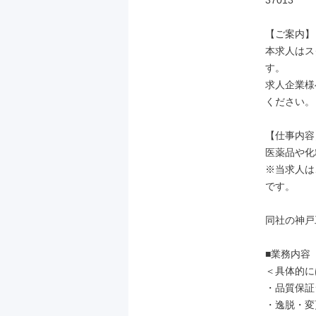
37013

【ご案内】

本求人はス
す。

求人企業様
ください。

【仕事内容】
医薬品や化
※当求人は
です。

同社の神戸
■業務内容

＜具体的に
・品質保証
・逸脱・変