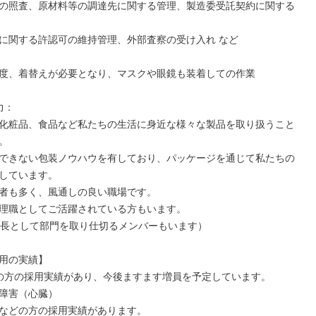
の照査、原材料等の調達先に関する管理、製造委受託契約に関する
に関する許認可の維持管理、外部査察の受け入れ など

度、着替えが必要となり、マスクや眼鏡も装着しての作業

：

化粧品、食品など私たちの生活に身近な様々な製品を取り扱うこと


できない包装ノウハウを有しており、パッケージを通じて私たちの
しています。

者も多く、風通しの良い職場です。

理職としてご活躍されている方もいます。

課長として部門を取り仕切るメンバーもいます）

用の実績】

の方の採用実績があり、今後ますます増員を予定しています。

障害（心臓）

などの方の採用実績があります。
