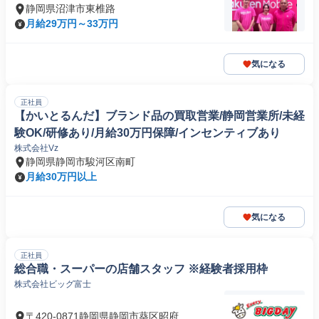
静岡県沼津市東椎路
月給29万円～33万円
気になる
正社員
【かいとるんだ】ブランド品の買取営業/静岡営業所/未経
験OK/研修あり/月給30万円保障/インセンティブあり
株式会社Vz
静岡県静岡市駿河区南町
月給30万円以上
気になる
正社員
総合職・スーパーの店舗スタッフ ※経験者採用枠
株式会社ビッグ富士
〒420-0871静岡県静岡市葵区昭府