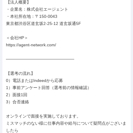
【法人概要】

・企業名：株式会社エージェント

・本社所在地：〒150-0043

東京都渋谷区道玄坂2-25-12 道玄坂通5F

＜会社HP＞

https://agent-network.com/

───────────────────────

【選考の流れ】

0）電話またはIndeedから応募

1）事前アンケート回答（選考前の情報確認）

2）面接1回

3）合否連絡

オンラインで面接を実施しております。

ミスマッチのない様に仕事内容や給与について疑問点がございま
したら
