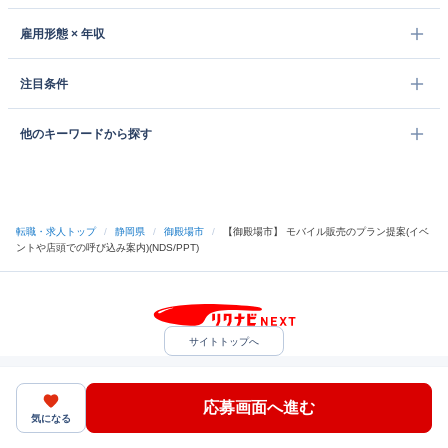
雇用形態 × 年収
注目条件
他のキーワードから探す
転職・求人トップ
/
静岡県
/
御殿場市
/
【御殿場市】 モバイル販売のプラン提案(イベ
ントや店頭での呼び込み案内)(NDS/PPT)
サイトトップへ
中途採用をご検討の企業様
利用規約・プライバシーポリシー
サイトマップ
ヘルプ・お問い合わせ
応募画面へ進む
（C）Indeed Inc.
気になる