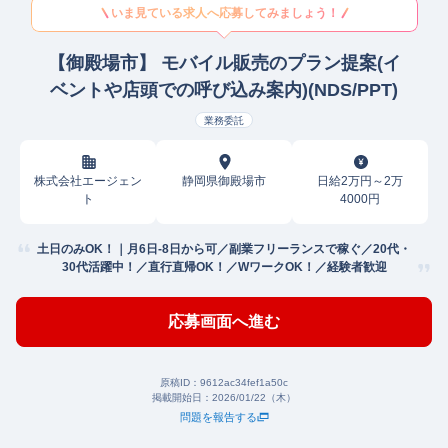
いま見ている求人へ応募してみましょう！
【御殿場市】 モバイル販売のプラン提案(イ
ベントや店頭での呼び込み案内)(NDS/PPT)
業務委託
株式会社エージェン
静岡県御殿場市
日給2万円～2万
ト
4000円
土日のみOK！｜月6日-8日から可／副業フリーランスで稼ぐ／20代・
30代活躍中！／直行直帰OK！／WワークOK！／経験者歓迎
応募画面へ進む
原稿ID：
9612ac34fef1a50c
掲載開始日：
2026/01/22（木）
問題を報告する