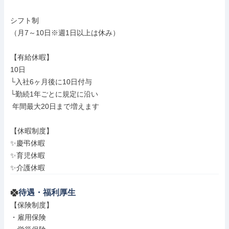
シフト制

（月7～10日※週1日以上は休み）

【有給休暇】

10日

└入社6ヶ月後に10日付与

└勤続1年ごとに規定に沿い

 年間最大20日まで増えます

【休暇制度】

✨慶弔休暇

✨育児休暇

✨介護休暇
待遇・福利厚生
【保険制度】

・雇用保険
