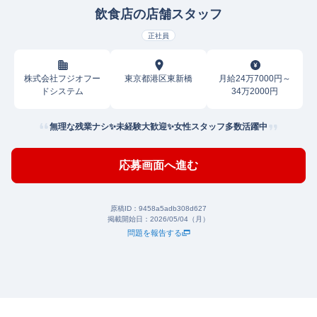
飲食店の店舗スタッフ
正社員
株式会社フジオフー
東京都港区東新橋
月給24万7000円～
ドシステム
34万2000円
無理な残業ナシ✨未経験大歓迎✨女性スタッフ多数活躍中
応募画面へ進む
原稿ID：
9458a5adb308d627
掲載開始日：
2026/05/04（月）
問題を報告する