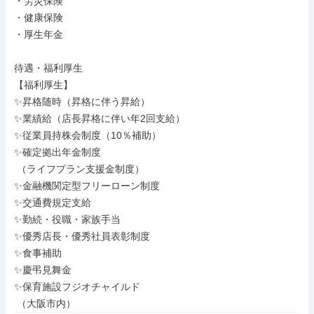
・労災保険

・健康保険

・厚生年金

待遇・福利厚生

【福利厚生】

✨昇格随時（昇格に伴う昇給）

✨業績給（店長昇格に伴い年2回支給）

✨従業員持株会制度（10％補助）

✨確定拠出年金制度

 （ライフプラン支援金制度）

✨金融機関定型フリーローン制度

✨交通費規定支給

✨勤続・役職・家族手当

✨優秀店長・優秀社員表彰制度

✨食事補助

✨慶弔見舞金

✨保育施設フジオチャイルド

 （大阪市内）