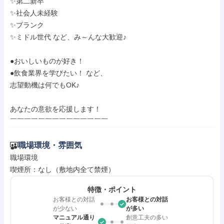
✨第二新卒

✨社会人未経験

✨ブランク

✨ミドル世代 など、み～んな大歓迎♪

●おいしいものが好き！

●飲食業界を学びたい！ など、

志望動機は何でもOK♪

あなたの意欲を応援します！

￣￣￣￣￣￣￣￣￣￣￣￣￣￣
職場環境・雰囲気
職場環境

喫煙所：なし（敷地内全て禁煙）
特徴・ポイント
お客様との対話
お客様との対話
が少ない
が多い
マニュアル通り
創意工夫の多い