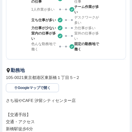
の仕事
仕事
チーム作業が多
1人作業が多い
い
デスクワークが
立ち仕事が多い
多い
力仕事が少ない
力仕事が多い
室内の仕事が多
室外の仕事が多
い
い
色んな勤務地で
固定の勤務地で
働く
働く
勤務地
105-0021東京都港区東新橋１丁目５−２
Googleマップで開く
さち福やCAFE 汐留シティセンター店

【交通手段】

交通・アクセス

新橋駅徒歩6分