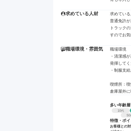
求めている人材
求めている
普通免許が
トラックの
すのでお気
職場環境・雰囲気
職場環境

・清潔感が
発揮してく
・制服支給
喫煙所：喫
倉庫屋外に
多い年齢層
10
代
50
特徴・ポイ
お客様との対