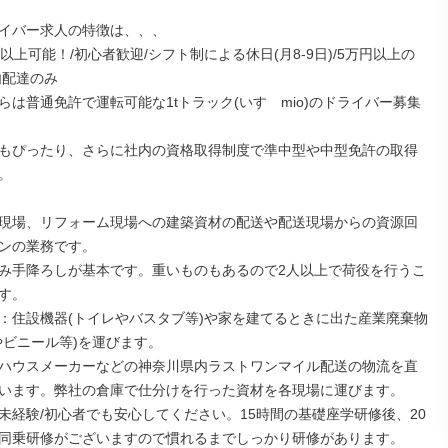
イバー求人の特徴は、、、

以上可能！/初心者歓迎/シフト制による休日(月8-9日)/5万円以上の
配達のみ

らは普通免許で運転可能な1tトラック(いすゞmio)のドライバー募集
もぴったり、さらに社内の資格取得制度で準中型や中型免許の取得


現場、リフォーム現場への建築資材の配送や配送現場からの資源回
ンの業務です。

み手降ろしが基本です。重いものもあるので2人以上で荷役を行うこ
す。

：住設機器(トイレやバスタブ等)や家を建てるときに出た産業廃棄物
やビニール等)を運びます。

ハウスメーカーなどの神奈川県内ラストワンマイル配送の物流を直
います。弊社の倉庫で仕分けを行った資材を各現場に運びます。

未経験/初心者でも安心してください。15時間の基礎座学研修後、20
同乗研修がございますので慣れるまでしっかり研修があります。
