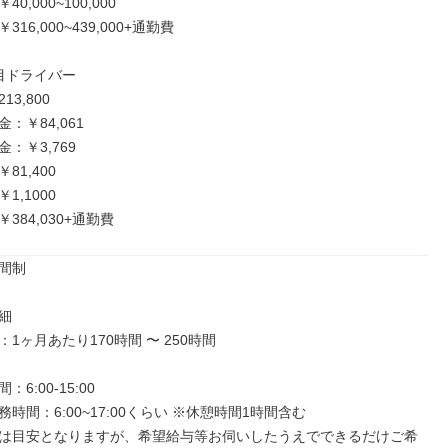
,000~100,000

16,000~439,000+通勤費

目ドライバー

3,800

：￥84,061

：￥3,769

1,400

,1000

384,030+通勤費
間制



1ヶ月あたり170時間 〜 250時間

6:00-15:00

時間：6:00~17:00くらい ※休憩時間1時間含む

は目安となりますが、希望給与等お伺いしたうえでできるだけご希