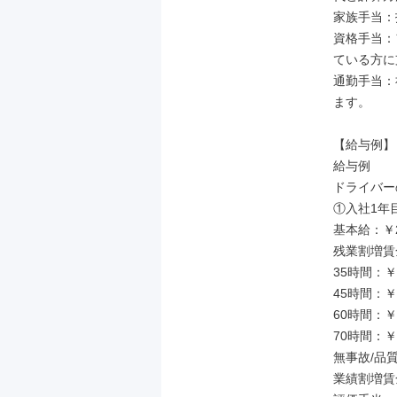
家族手当：
資格手当：
ている方に
通勤手当：
ます。

【給与例】

給与例

ドライバー
①入社1年目
基本給：￥21
残業割増賃金
35時間：￥54
45時間：￥69
60時間：￥92
70時間：￥11
無事故/品質手
業績割増賃金：