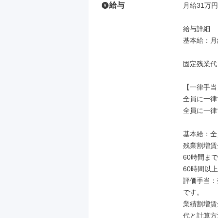
給与
月給31万円
給与詳細

基本給：月給
固定残業代
【一律手当】
全員に一律
全員に一律
基本給：全
残業割増賃
60時間まで
60時間以
評価手当：
です。

業績割増賃
代と計算方