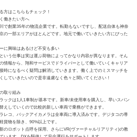
る方はこちらもチェック！

く働きたい方へ

川で創業35年の物流企業です。転勤もないですし、配送自体も神奈
京の一部エリアがほとんどです。地元で働いていきたい方にぴった
ーに興味はあるけど不安も多い

という仕事は実は運ぶ荷物によってかなり内容が異なります。そん
の情報から、翔和サービスでドライバーとして働いていくキャリア
接時になるべく疑問は解消していきます。働く上でのミスマッチを
くしていきたいので是非遠慮なく色々と聞いてください！

の取り組み

ラックは1人1車制が基本です。新車/未使用車を購入し、早いスパン
替えしていくので比較的新しい車両で乗務ができます。

ドラレコ、バックアイカメラは全車両に導入済みです。デジタコの導
軽貨物を除き、90%以上です。

新のロボット点呼を採用、さらにVR(ヴァーチャルリアリティ)の教
ています。DXを駆使して安全運行をサポートします。