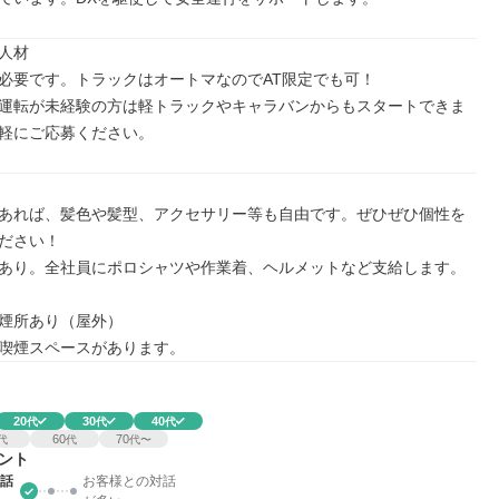
人材

必要です。トラックはオートマなのでAT限定でも可！

運転が未経験の方は軽トラックやキャラバンからもスタートできま
軽にご応募ください。
あれば、髪色や髪型、アクセサリー等も自由です。ぜひぜひ個性を
ださい！

あり。全社員にポロシャツや作業着、ヘルメットなど支給します。

煙所あり（屋外）

喫煙スペースがあります。
20
30
40
代
代
代
60
70
代
代
代〜
ント
話
お客様との対話