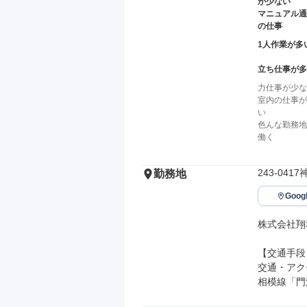
が少ない
マニュアル通
の仕事
1人作業が多
立ち仕事が多
力仕事が少な
室内の仕事が
い
色んな勤務地
働く
243-04
勤務地
Goo
株式会社翔
【交通手段】
交通・アク
相模線「門