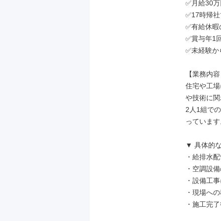
✅月給30万
✅17時帰
✅有給休暇の
✅賞与年1
✅未経験か
【業務内容】
住宅や工場
や技術に関
2人1組で
っています。
▼ 具体的な
・給排水配
・空調設備
・設備工事
・現場への
・施工完了