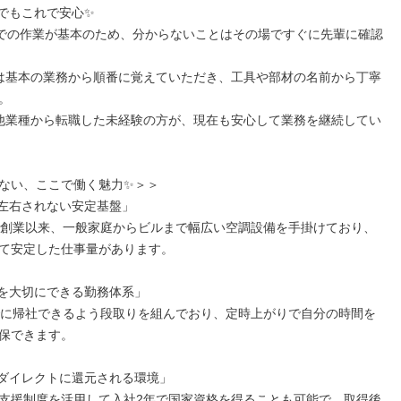
でもこれで安心✨

組での作業が基本のため、分からないことはその場ですぐに先輩に確認
は基本の業務から順番に覚えていただき、工具や部材の名前から丁寧


他業種から転職した未経験の方が、現在も安心して業務を継続してい
ない、ここで働く魅力✨＞＞

に左右されない安定基盤」

年創業以来、一般家庭からビルまで幅広い空調設備を手掛けており、
て安定した仕事量があります。

活を大切にできる勤務体系」

でに帰社できるよう段取りを組んでおり、定時上がりで自分の時間を
保できます。

がダイレクトに還元される環境」

支援制度を活用して入社2年で国家資格を得ることも可能で、取得後