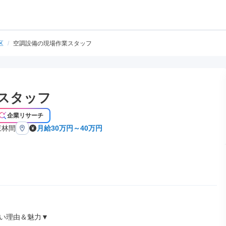
区
/
空調設備の現場作業スタッフ
スタッフ
企業リサーチ
東林間
月給30万円～40万円
い理由＆魅力▼
