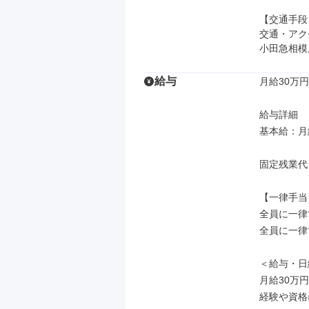
【交通手段】
交通・アク
小田急相模
給与
月給30万円
給与詳細

基本給：月給
固定残業代
【一律手当】
全員に一律
全員に一律
＜給与・日
月給30万円
経験や資格