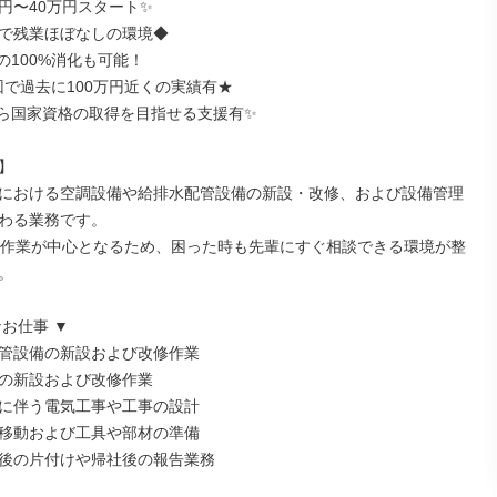
円〜40万円スタート✨

社で残業ほぼなしの環境◆

100%消化も可能！

回で過去に100万円近くの実績有★

ら国家資格の取得を目指せる支援有✨



における空調設備や給排水配管設備の新設・改修、および設備管理
わる業務です。

の作業が中心となるため、困った時も先輩にすぐ相談できる環境が整


お仕事 ▼

管設備の新設および改修作業

の新設および改修作業

に伴う電気工事や工事の設計

移動および工具や部材の準備

後の片付けや帰社後の報告業務
