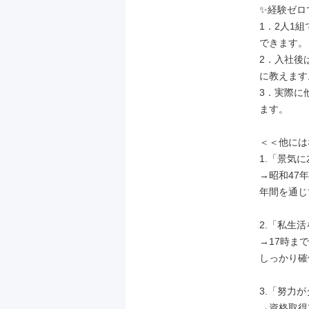
✨経験ゼロ
1．2人1
できます。

2．入社後
に教えます。
3．実際に
ます。

＜＜他には
1.「景気
→昭和47
年間を通じ
2.「私生
→17時ま
しっかり確
3.「努力
→資格取得