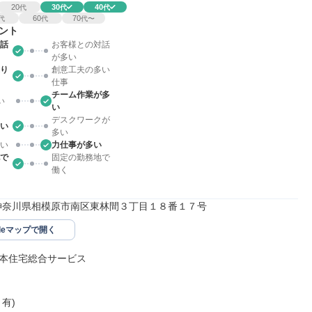
20
30
40
代
代
代
60
70
代
代
代〜
ント
話
お客様との対話
が多い
り
創意工夫の多い
仕事
チーム作業が多
い
い
デスクワークが
い
多い
い
力仕事が多い
で
固定の勤務地で
働く
311神奈川県相模原市南区東林間３丁目１８番１７号
gleマップで開く
本住宅総合サービス

有)
