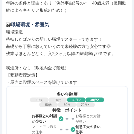
年齢の条件と理由：あり（例外事由3号のイ・40歳未満（長期勤
続によるキャリア形成のため））
職場環境・雰囲気
職場環境

移転したばかりの新しい職場でスタートできます！

基礎から丁寧に教えていくので未経験の方も安心です◎

残業はほとんどなく、入社3ヶ月以降の離職率は0％です。

喫煙所：なし（敷地内全て禁煙）

【受動喫煙対策】

・屋内に喫煙スペースを設けています
多い年齢層
10
20
30
40
代
代
代
代
50
60
70
代
代
代〜
特徴・ポイント
お客様との対話
お客様との対話
が少ない
が多い
マニュアル通り
創意工夫の多い
の仕事
仕事