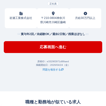
正社員
岩瀬工業株式会社
〒210-0804神奈川
月給30万円以上
県川崎市川崎区藤崎
賞与年2回／未経験OK／週休2日制／残業ほぼなし
応募画面へ進む
原稿ID：
e3329f2971d99aed
掲載開始日：
2026/04/24（金）
問題を報告する
職種と勤務地が似ている求人