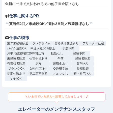
仕事に関するPR
賞与年2回／未経験OK／週休2日制／残業ほぼなし
仕事の特徴
業界未経験歓迎
ランチタイム
資格取得支援あり
フリーター歓迎
バイク通勤OK
中途入社50％以上
学歴不問
月平均残業時間20時間以内
転勤なし
経験不問
未経験者歓迎
住宅手当あり
午前
経験者歓迎
有資格者歓迎
夕方
退職金あり
賞与あり
ブランクOK
女性が活躍中
交通費支給
長期歓迎
長期休暇あり
第二新卒歓迎
ノルマなし
寮・社宅あり
ひげOK
いま見ている求人へ応募してみましょう！
エレベーターのメンテナンススタッフ