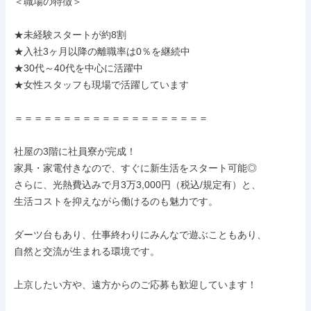
＜職場の特徴＞

★未経験スタートが約8割

★入社3ヶ月以降の離職率は0％を継続中

★30代～40代を中心に活躍中

★女性スタッフも現場で活躍しています

＝＝＝＝＝＝＝＝＝＝＝＝＝＝＝＝＝＝＝＝

社屋の3階に社員寮が完成！

家具・家電付きなので、すぐに新生活をスタート可能◎

さらに、光熱費込みで月3万3,000円（税込/規定有）と、

生活コストを抑えながら働けるのも魅力です。

ダーツ台もあり、仕事終わりにみんなで遊ぶこともあり、

自然と交流が生まれる環境です。

上京したい方や、遠方からのご応募も歓迎しています！
