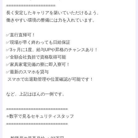
====================

長く安定したキャリアを築いていただけるよう、

働きやすい環境の整備には力を入れています。

✅直行直帰可！

✅現場が早く終わっても日給保証

✅3ヶ月に1度、給与UPや昇格のチャンスあり！

✅全額会社負担で資格取得可能

✅家具家電完備の寮に即入寮可！

✅最新のスマホを貸与

 スマホで出退勤管理や位置確認が可能です！

など、上記はほんの一例です。

=========================

⭐数字で見るセキュリティスタッフ

=========================
