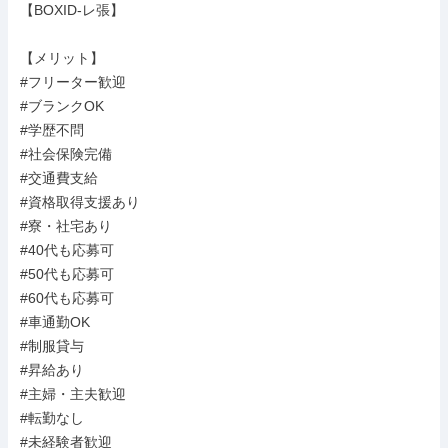
【BOXID-レ張】

【メリット】

#フリーター歓迎

#ブランクOK

#学歴不問

#社会保険完備

#交通費支給

#資格取得支援あり

#寮・社宅あり

#40代も応募可

#50代も応募可

#60代も応募可

#車通勤OK

#制服貸与

#昇給あり

#主婦・主夫歓迎

#転勤なし

#未経験者歓迎
