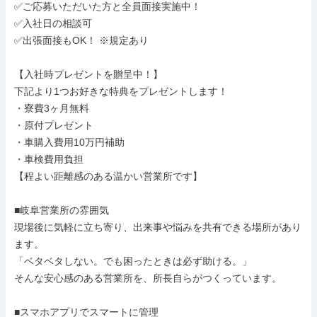
✅ご応募いただいた方と全員面接実施中！

✅入社日の相談可

✅出張面接もOK！ ※規定あり

【入社時プレゼントを贈呈中！】

下記より1つお好きな特典をプレゼントします！

・寮費3ヶ月無料

・原付プレゼント

・車購入費用10万円補助

・車検費用負担

【程よい距離感のある温かい営業所です】

■岐阜営業所の雰囲気

現場後に気軽に立ち寄り、出来事や悩みを共有できる場所があり
ます。

「ベタベタしない。でも困ったときは必ず助ける。」

そんな安心感のある営業所を、所長自らがつくっています。

■スマホアプリでスマートに管理
