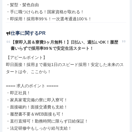
・髪型・髪色自由

・手に職つけられる！国家資格が取れる！

・即採用！採用率99％！一次選考通過100％！
仕事に関するPR
【寮即入居＆寮費3ヶ月無料！】日払い、週払いOK！履歴
書いらずで採用率99％で安定生活スタート！
【アピールポイント】

即日面接！採用まで最短1日のスピード採用！安定した未来のス
タートは今、ここから！

==== 求人のポイント =====

・即正社員！

・家具家電完備の寮に即入寮可！

・面接確約！面接交通費も支給！

・履歴書不要＆WEB面接も可！

・直行直帰可！勤務時間に限らず日給保証！

・法定研修中もしっかり給与支給！
