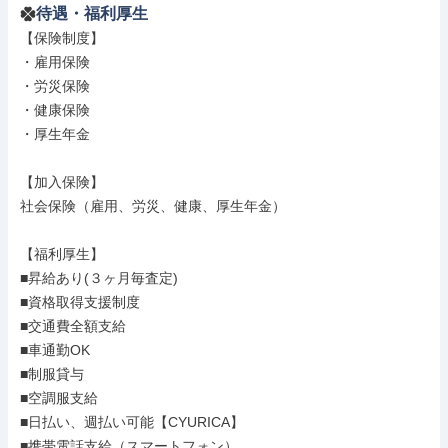
待遇・福利厚生
【保険制度】

・雇用保険

・労災保険

・健康保険

・厚生年金

【加入保険】

社会保険（雇用、労災、健康、厚生年金）

【福利厚生】

■昇給あり(３ヶ月毎査定)

■資格取得支援制度

■交通費全額支給

■車通勤OK

■制服貸与

■空調服支給

■日払い、週払い可能【CYURICA】

■携帯電話支給（スマートフォン）
