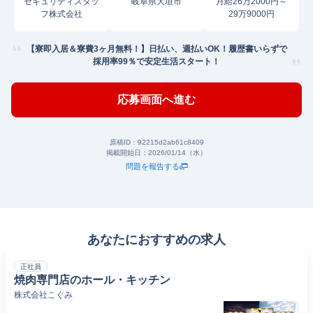
セキュリティスタッ
岐阜県大垣市
月給26万2000円～
フ株式会社
29万9000円
【寮即入居＆寮費3ヶ月無料！】日払い、週払いOK！履歴書いらずで
採用率99％で安定生活スタート！
応募画面へ進む
原稿ID：
92215d2ab61c8409
掲載開始日：
2026/01/14（水）
問題を報告する
あなたにおすすめの求人
正社員
焼肉専門店のホール・キッチン
株式会社こぐみ