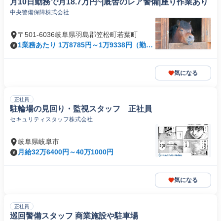
月10日勤務で月18.7万円~|厩舎のレア警備|座り作業あり
中央警備保障株式会社
〒501-6036岐阜県羽島郡笠松町若葉町
1業務あたり 1万8785円～1万9338円（勤務
960分）
気になる
正社員
駐輪場の見回り・監視スタッフ 正社員
セキュリティスタッフ株式会社
岐阜県岐阜市
月給32万6400円～40万1000円
気になる
正社員
巡回警備スタッフ 商業施設や駐車場