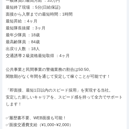
一般隊員の最高月給 ：33万円

最短終了現場 ：5分(日給保証)

面接から入寮までの最短時間：1時間

最短昇給 ：4ヶ月

最短隊長抜擢 ：3ヶ月

最年少隊員 ：18歳

最高齢隊員 ：84歳

出戻り人数 ：18人

交通誘導２級資格最短取得 ：4ヶ月

公共事業と民間事業の警備業務の割合は50:50。

閑散期がなく年間を通じて安定して稼ぐことが可能です！

「即面接、最短1日以内のスピード採用」を実現する当社。

安定した新しいキャリアを、スピード感を持って全力でサポート
します！

✅履歴書不要、WEB面接も可能！

✅面接交通費支給（¥1,000~¥2,000）
