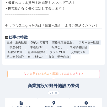
・最新のスマホ貸与！出退勤もスマホで完結！

・閑散期がなく長く安定して働けます！

=======================

少しでも気になった方は「応募へ進む」よりご連絡ください！
仕事の特徴
主婦・主夫歓迎
60代も応募可
資格取得支援あり
フリーター歓迎
学歴不問
車通勤OK
転勤なし
未経験者歓迎
経験者歓迎
有資格者歓迎
ブランクOK
交通費支給
第二新卒歓迎
寮・社宅あり
髪型・髪色自由
いま見ている求人へ応募してみましょう！
商業施設や野外施設の警備
正社員