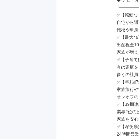
◆ アピール
┗━━━━
✅【転勤な
自宅から通
転校や単身
✅【最大4
出産祝金1
家族が増え
✅【子育て
今は家庭を
多くの社員
✅【年1回
家族旅行や
オンオフの
✅【39期
業界2位の
家族を安心
✅【深夜勤
24時間営