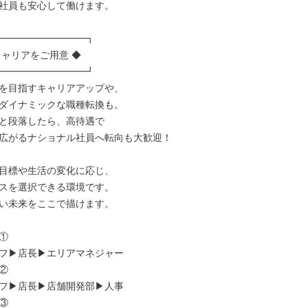
社員も安心して働けます。

━━━━━━━━━┓

ャリアをご用意 ◆

━━━━━━━━━┛

を目指すキャリアアップや、

ダイナミックな職種転換も。

と段落したら、高待遇で

広がるナショナル社員へ転向も大歓迎！

目標や生活の変化に応じ、

スを選択できる環境です。

い未来をここで描けます。



▶︎店長▶︎エリアマネジャー



▶︎店長▶︎店舗開発部▶︎人事


