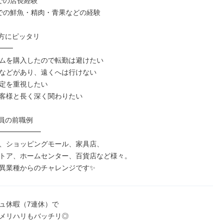
での店長経験

での鮮魚・精肉・青果などの経験

方にピッタリ

━━

ムを購入したので転勤は避けたい

などがあり、遠くへは行けない

定を重視したい

客様と長く深く関わりたい

員の前職例

━━━━━━

、ショッピングモール、家具店、

トア、ホームセンター、百貨店など様々。

異業種からのチャレンジです✨
ュ休暇（7連休）で

メリハリもバッチリ◎
