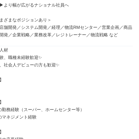
▶︎より幅が広がるナショナル社員へ

まざまなポジションあり＞

店舗開発／システム開発／経理／物流RMセンター／営業企画／商品
開発／企業戦略／業務改革／レジトレーナー／物流戦略 など
人材

験、職種未経験歓迎✨

、社会人デビューの方も歓迎✨





の勤務経験（スーパー、ホームセンター等）

のマネジメント経験


