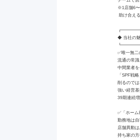
チームで店
※1店舗6
 助け合える環境です。

┏━━━━
◆ 当社の魅
┗━━━━
✅唯一無二
流通の常識
中間業者を
「SPF戦
削るのでは
強い経営基
39期連続増
✅「ホーム
勤務地は自
店舗異動は
持ち家の方