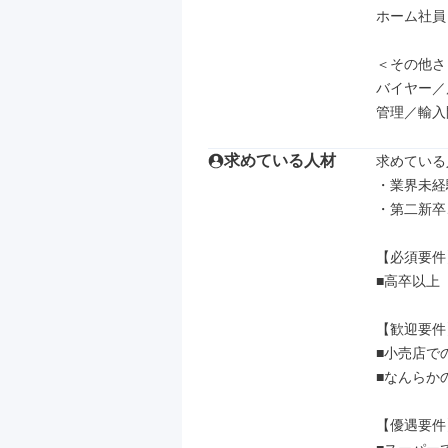
ホーム社員
＜その他さ
バイヤー／
管理／輸入
求めている人材
求めている
・業界未経
・第二新卒
【必須要件】
■高卒以上

【歓迎要件】
■小売店で
■なんらか
【優遇要件】