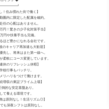
ポイント ◆

━━━━━┛

し！住み慣れた街で働く】

勤圏内に限定した配属を確約。

赴任の心配はありません。

5万円！驚きの少子化対策手当】

0万円や扶養手当も完備。

るほど豊かになれる会社です。

後のキャリア再加速も大歓迎】

優先し、将来はまた第一線へ。

が柔軟にコース変更しています。

7連休のリフレッシュ休暇】

学校行事もバッチリ。

メリハリをつけて働けます。

連続増収の東証プライム上場】

圧倒的な安定基盤あり。

して養える環境です。

務は原則なし！生活リズム◎】

業でも深夜シフトは原則なし。
