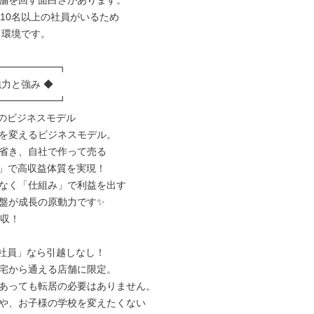
舗を回す面白さがあります。

〜10名以上の社員がいるため

━━━━━━┓

力と強み ◆

━━━━━━┛

のビジネスモデル

を変えるビジネスモデル。

省き、自社で作って売る

略」で高収益体質を実現！

なく「仕組み」で利益を出す

盤が成長の原動力です✨

収！

社員」なら引越しなし！

宅から通える店舗に限定。

あっても転居の必要はありません。

や、お子様の学校を変えたくない
