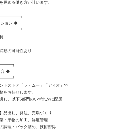
を囲める働き方が叶います。

━━━━━┓

ション ◆

━━━━━┛



異動の可能性あり

━━━┓

容 ◆

━━━┛

ントストア「ラ・ムー」「ディオ」で

務をお任せします。

慮し、以下5部門のいずれかに配属

】品出し、発注、売場づくり

菜・果物の加工、鮮度管理

の調理・パック詰め、技術習得
