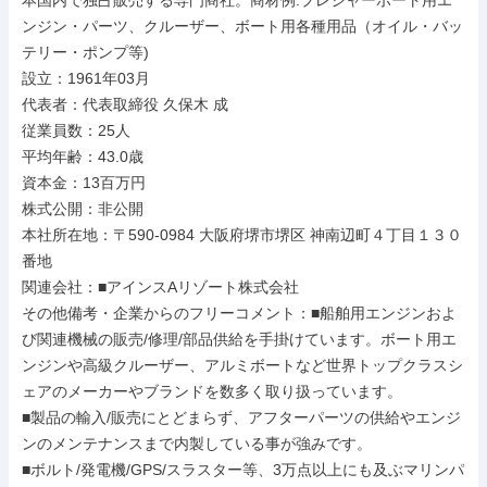
本国内で独占販売する専門商社。商材例:プレジャーボート用エ
ンジン・パーツ、クルーザー、ボート用各種用品（オイル・バッ
テリー・ポンプ等)

設立：1961年03月

代表者：代表取締役 久保木 成

従業員数：25人

平均年齢：43.0歳

資本金：13百万円

株式公開：非公開

本社所在地：〒590-0984 大阪府堺市堺区 神南辺町４丁目１３０
番地

関連会社：■アインスAリゾート株式会社

その他備考・企業からのフリーコメント：■船舶用エンジンおよ
び関連機械の販売/修理/部品供給を手掛けています。ボート用エ
ンジンや高級クルーザー、アルミボートなど世界トップクラスシ
ェアのメーカーやブランドを数多く取り扱っています。

■製品の輸入/販売にとどまらず、アフターパーツの供給やエンジ
ンのメンテナンスまで内製している事が強みです。

■ボルト/発電機/GPS/スラスター等、3万点以上にも及ぶマリンパ