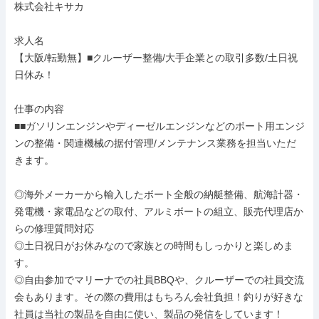
株式会社キサカ

求人名

【大阪/転勤無】■クルーザー整備/大手企業との取引多数/土日祝
日休み！

仕事の内容

■■ガソリンエンジンやディーゼルエンジンなどのボート用エンジ
ンの整備・関連機械の据付管理/メンテナンス業務を担当いただ
きます。

◎海外メーカーから輸入したボート全般の納艇整備、航海計器・
発電機・家電品などの取付、アルミボートの組立、販売代理店か
らの修理質問対応

◎土日祝日がお休みなので家族との時間もしっかりと楽しめま
す。

◎自由参加でマリーナでの社員BBQや、クルーザーでの社員交流
会もあります。その際の費用はもちろん会社負担！釣りが好きな
社員は当社の製品を自由に使い、製品の発信をしています！
