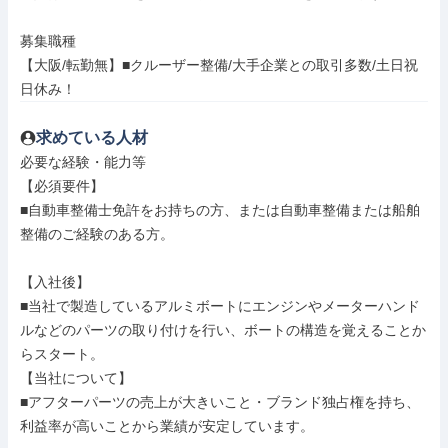
募集職種

【大阪/転勤無】■クルーザー整備/大手企業との取引多数/土日祝
日休み！
求めている人材
必要な経験・能力等

【必須要件】

■自動車整備士免許をお持ちの方、または自動車整備または船舶
整備のご経験のある方。

【入社後】

■当社で製造しているアルミボートにエンジンやメーターハンド
ルなどのパーツの取り付けを行い、ボートの構造を覚えることか
らスタート。

【当社について】

■アフターパーツの売上が大きいこと・ブランド独占権を持ち、
利益率が高いことから業績が安定しています。
