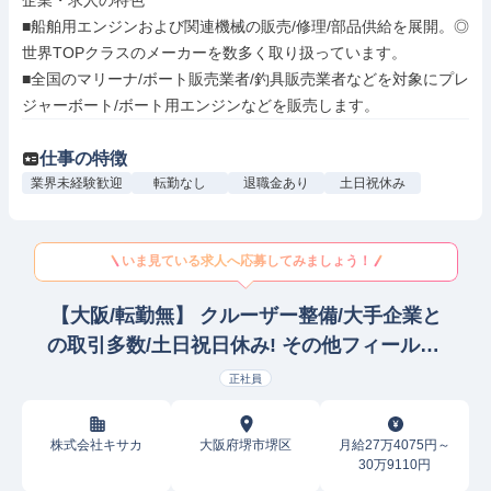
企業・求人の特色

■船舶用エンジンおよび関連機械の販売/修理/部品供給を展開。◎
世界TOPクラスのメーカーを数多く取り扱っています。

■全国のマリーナ/ボート販売業者/釣具販売業者などを対象にプレ
ジャーボート/ボート用エンジンなどを販売します。
仕事の特徴
業界未経験歓迎
転勤なし
退職金あり
土日祝休み
いま見ている求人へ応募してみましょう！
【大阪/転勤無】 クルーザー整備/大手企業と
の取引多数/土日祝日休み! その他フィールド/
サポートエンジニア(機械/電気/電子製品専門
正社員
職)
株式会社キサカ
大阪府堺市堺区
月給27万4075円～
30万9110円