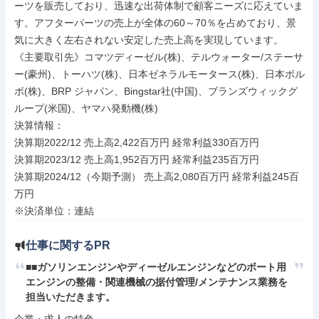
ーツを販売しており、迅速な出荷体制で顧客ニーズに応えていま
す。アフターパーツの売上が全体の60～70％を占めており、景
気に大きく左右されない安定した売上高を実現しています。

《主要取引先》コマツディーゼル(株)、テルウォーター/ステーサ
ー(豪州)、トーハツ(株)、日本ゼネラルモータース(株)、日本ボル
ボ(株)、BRP ジャパン、Bingstar社(中国)、ブランズウィックグ
ループ(米国)、ヤマハ発動機(株)

決算情報：

決算期2022/12 売上高2,422百万円 経常利益330百万円

決算期2023/12 売上高1,952百万円 経常利益235百万円

決算期2024/12（今期予測） 売上高2,080百万円 経常利益245百
万円

※決済単位：連結
仕事に関するPR
■■ガソリンエンジンやディーゼルエンジンなどのボート用
エンジンの整備・関連機械の据付管理/メンテナンス業務を
担当いただきます。