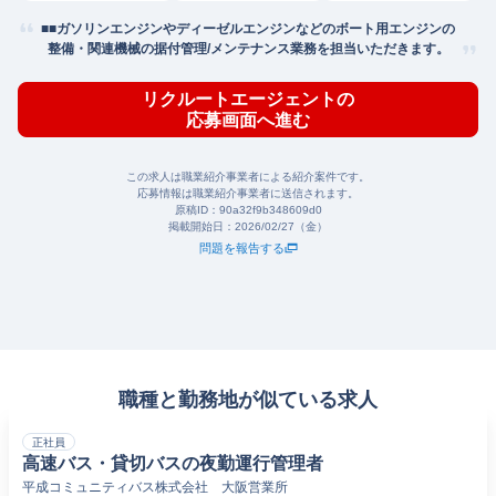
■■ガソリンエンジンやディーゼルエンジンなどのボート用エンジンの
整備・関連機械の据付管理/メンテナンス業務を担当いただきます。
リクルートエージェントの
応募画面へ進む
この求人は職業紹介事業者による紹介案件です。
応募情報は職業紹介事業者に送信されます。
原稿ID：
90a32f9b348609d0
掲載開始日：
2026/02/27（金）
問題を報告する
職種と勤務地が似ている求人
正社員
高速バス・貸切バスの夜勤運行管理者
平成コミュニティバス株式会社 大阪営業所