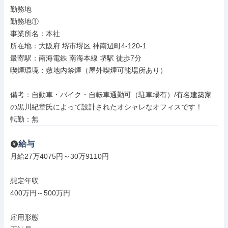
勤務地

勤務地①

事業所名：本社

所在地：大阪府 堺市堺区 神南辺町4-120-1

最寄駅：南海電鉄 南海本線 堺駅 徒歩7分

喫煙環境：敷地内禁煙（屋外喫煙可能場所あり）

備考：自動車・バイク・自転車通勤可（駐車場有）/有名建築家
の黒川紀章氏によって設計されたオシャレなオフィスです！

転勤：無
給与
月給27万4075円～30万9110円

想定年収

400万円～500万円

雇用形態
