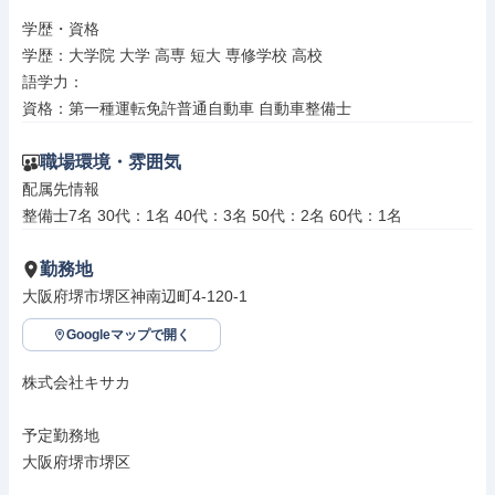
学歴・資格

学歴：大学院 大学 高専 短大 専修学校 高校

語学力：

資格：第一種運転免許普通自動車 自動車整備士
職場環境・雰囲気
配属先情報

整備士7名 30代：1名 40代：3名 50代：2名 60代：1名
勤務地
大阪府堺市堺区神南辺町4-120-1
Googleマップで開く
株式会社キサカ

予定勤務地

大阪府堺市堺区
