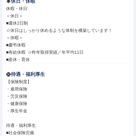
休日・休暇
休暇・休日: 

＜休日＞

■週休2日制

☆休日はしっかり休めるような体制を構築しています！

＜休暇＞

■慶弔休暇

■有給休暇 ☆昨年取得実績／年平均11日

■産休・育休
待遇・福利厚生
【保険制度】

・雇用保険

・労災保険

・健康保険

・厚生年金

待遇・福利厚生: 

■社会保険完備
