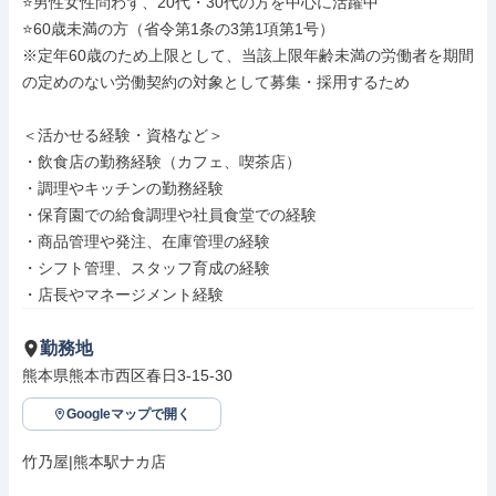
⭐️男性女性問わず、20代・30代の方を中心に活躍中

⭐60歳未満の方（省令第1条の3第1項第1号）

※定年60歳のため上限として、当該上限年齢未満の労働者を期間
の定めのない労働契約の対象として募集・採用するため

＜活かせる経験・資格など＞

・飲食店の勤務経験（カフェ、喫茶店）

・調理やキッチンの勤務経験

・保育園での給食調理や社員食堂での経験

・商品管理や発注、在庫管理の経験

・シフト管理、スタッフ育成の経験

・店長やマネージメント経験
勤務地
熊本県熊本市西区春日3-15-30
Googleマップで開く
竹乃屋|熊本駅ナカ店
