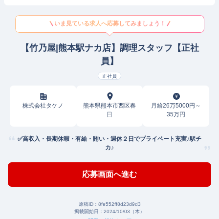
いま見ている求人へ応募してみましょう！
【竹乃屋|熊本駅ナカ店】調理スタッフ【正社
員】
正社員
株式会社タケノ
熊本県熊本市西区春
月給26万5000円～
日
35万円
✅高収入・長期休暇・有給・賄い・週休２日でプライベート充実♪駅チ
カ♪
応募画面へ進む
原稿ID：
8fe552ff8d23d9d3
掲載開始日：
2024/10/03（木）