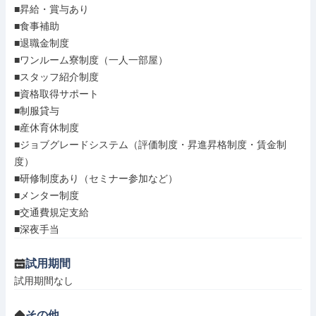
■昇給・賞与あり

■食事補助

■退職金制度

■ワンルーム寮制度（一人一部屋）

■スタッフ紹介制度

■資格取得サポート

■制服貸与

■産休育休制度

■ジョブグレードシステム（評価制度・昇進昇格制度・賃金制
度）

■研修制度あり（セミナー参加など）

■メンター制度

■交通費規定支給

■深夜手当
試用期間
試用期間なし
その他