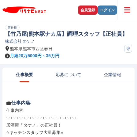
会員登録
ログイン
正社員
【竹乃屋|熊本駅ナカ店】調理スタッフ【正社員】
株式会社タケノ
熊本県熊本市西区春日
月給26万5000円～35万円
仕事概要
応募について
企業情報
仕事内容
仕事内容: 

:-:+:-:+:-:+:-:+:-:+:-:+:-:+:-+:-+:-+:-+:-+

居酒屋「タケノ」の正社員！ 

⭐️キッチンスタッフ大量募集⭐️
