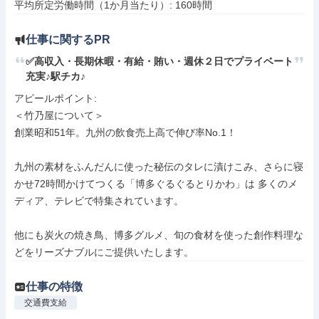
平均所定労働時間（1か月当たり）: 160時間
仕事に関するPR
✅高収入・長期休暇・有給・賄い・週休２日でプライベート
充実♪駅チカ♪
アピールポイント: 

＜竹乃屋について＞ 

創業昭和51年。九州の飲食売上高で伸び率No.1！

九州の素材をふんだんに使った秘伝のタレに漬けこみ、さらに寝
かせ72時間かけてつくる「博多ぐるぐるとりかわ」は 多くのメ
ディア、テレビで特集されています。

他にも炭火の焼き鳥、博多グルメ、旬の食材を使った創作料理な
どをリーズナブルにご提供いたします。
仕事の特徴
交通費支給