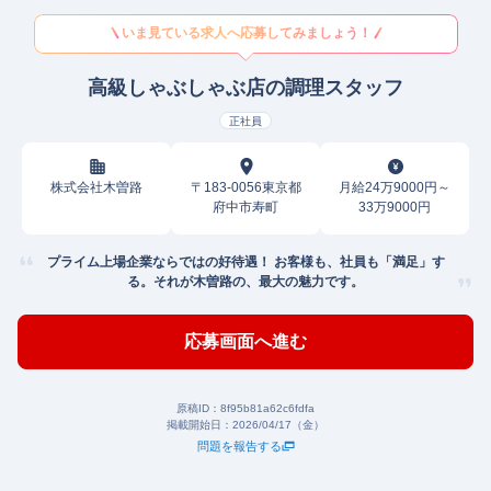
いま見ている求人へ応募してみましょう！
高級しゃぶしゃぶ店の調理スタッフ
正社員
株式会社木曽路
〒183-0056東京都
月給24万9000円～
府中市寿町
33万9000円
プライム上場企業ならではの好待遇！ お客様も、社員も「満足」す
る。それが木曽路の、最大の魅力です。
応募画面へ進む
原稿ID：
8f95b81a62c6fdfa
掲載開始日：
2026/04/17（金）
問題を報告する