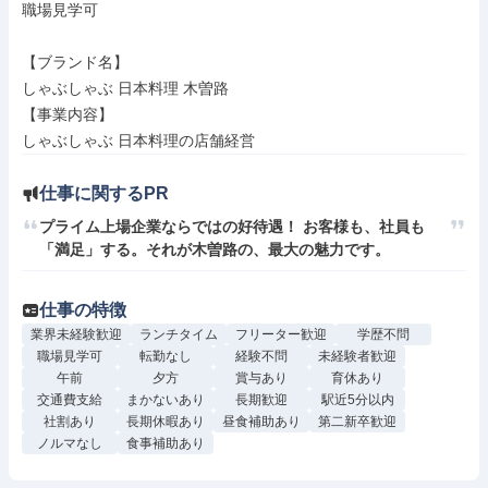
職場見学可

【ブランド名】

しゃぶしゃぶ 日本料理 木曽路

【事業内容】

しゃぶしゃぶ 日本料理の店舗経営
仕事に関するPR
プライム上場企業ならではの好待遇！ お客様も、社員も
「満足」する。それが木曽路の、最大の魅力です。
仕事の特徴
業界未経験歓迎
ランチタイム
フリーター歓迎
学歴不問
職場見学可
転勤なし
経験不問
未経験者歓迎
午前
夕方
賞与あり
育休あり
交通費支給
まかないあり
長期歓迎
駅近5分以内
社割あり
長期休暇あり
昼食補助あり
第二新卒歓迎
ノルマなし
食事補助あり