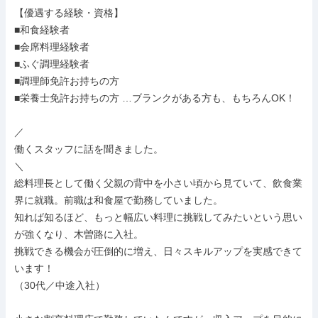
【優遇する経験・資格】

■和食経験者

■会席料理経験者

■ふぐ調理経験者

■調理師免許お持ちの方

■栄養士免許お持ちの方 …ブランクがある方も、もちろんOK！

／

働くスタッフに話を聞きました。

＼

総料理長として働く父親の背中を小さい頃から見ていて、飲食業
界に就職。前職は和食屋で勤務していました。

知れば知るほど、もっと幅広い料理に挑戦してみたいという思い
が強くなり、木曽路に入社。

挑戦できる機会が圧倒的に増え、日々スキルアップを実感できて
います！

（30代／中途入社）
