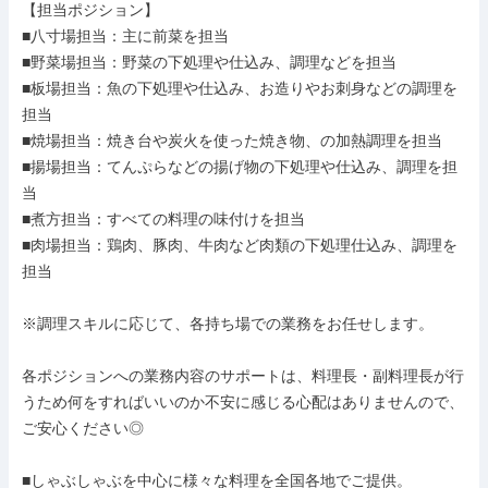
【担当ポジション】

■八寸場担当：主に前菜を担当

■野菜場担当：野菜の下処理や仕込み、調理などを担当

■板場担当：魚の下処理や仕込み、お造りやお刺身などの調理を
担当

■焼場担当：焼き台や炭火を使った焼き物、の加熱調理を担当

■揚場担当：てんぷらなどの揚げ物の下処理や仕込み、調理を担
当

■煮方担当：すべての料理の味付けを担当

■肉場担当：鶏肉、豚肉、牛肉など肉類の下処理仕込み、調理を
担当

※調理スキルに応じて、各持ち場での業務をお任せします。

各ポジションへの業務内容のサポートは、料理長・副料理長が行
うため何をすればいいのか不安に感じる心配はありませんので、
ご安心ください◎

■しゃぶしゃぶを中心に様々な料理を全国各地でご提供。
