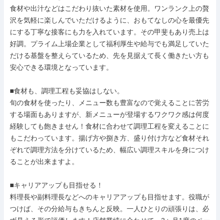
食材や出汁などはこだわり抜いた素材を使用。ワンランク上の贅
沢を気軽に楽しんでいただけるように、おもてなしの心を最優先
にする丁寧な接客にも力を入れています。その甲斐もあり売上は
好調。プライム上場企業として福利厚生や給与でも満足していた
だける基盤を整えらているため、先を見据えて長く働きたい方も
安心できる環境となっています。

■食材も、調理工程も妥協はしない。

旬の食材を使ったり、メニュー数も豊富なので覚えることに苦労
する場面もありますが、新メニューが登場するワクワク感は何度
経験しても飽きません！食材に合わせて調理工程を変えることに
もこだわっています。揚げ方や捌き方、盛り付け方など食材それ
ぞれで調理方法を分けているため、幅広い調理スキルを身につけ
ることが出来ますよ。

■キャリアアップも目指せる！

料理長や副料理長などへのキャリアアップも目指せます。役職が
つけば、その分給与もきちんと反映。一人ひとりの頑張りは、必