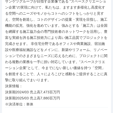
サンゲツグループが目指す企業像である “スペースクリエーショ
ン企業”の実現に向けて、私たちは、ますます多様化し高度化す
る空間へのニーズやモノからコトへのシフトをしっかりと見す
え、空間を創造し、コトのデザインの提案・実現を目指し、施工
機能の拡充、強化を進めています。強みとする「施工力」は全国
を網羅する施工協力会の専門技術者のネットワークを活用し、豊
富な実績を誇る施工技術力により高い施工品質でプロジェクトを
完成させます。 非住宅分野であるオフィスや商業施設、宿泊施
設や医療福祉施設などをメインに、新築やリフォーム、リノベー
ションでのさまざまなニーズに応えるために、プロジェクトに関
わる複数の業務を一手に担い対応しています。“スペースクリエ
ーション企業”として、今までにない新しい価値を持つ「空間」
を創造することで、人々によろこびと感動をご提供することに真
摯に取り組んでまいります。

決算情報：

決算期2024/03 売上高7,473百万円

決算期2025/03 売上高7,880百万円

※決済単位：単体