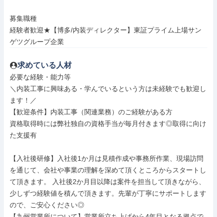
募集職種

経験者歓迎★【博多/内装ディレクター】東証プライム上場サン
ゲツグループ企業
求めている人材
必要な経験・能力等

＼内装工事に興味ある・学んでいるという方は未経験でも歓迎し
ます！／

【歓迎条件】内装工事（関連業務）のご経験がある方

資格取得時には弊社独自の資格手当が毎月付きます◎取得に向け
た支援有

【入社後研修】入社後1か月は見積作成や事務所作業、現場訪問
を通じて、会社や事業の理解を深めて頂くところからスタートし
て頂きます。 入社後2か月目以降は案件を担当して頂きながら、
少しずつ経験値を積んで頂きます。先輩が丁寧にサポートします
ので、ご安心ください◎

【九州営業所について】営業所立ち上げから4年目となる拠点で