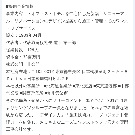
■採用企業情報

事業内容：・オフィス・ホテルを中心にした新築、リニューア
ル、リノベーションのデザイン提案から施工・管理までのワンス
トップサービス

設立：1983年04月

代表者：代表取締役社長 道下 祐一郎

従業員数：129人

資本金：35百万円

株式公開：非公開

本社所在地：〒103-0012 東京都中央区 日本橋堀留町２－９－８ 
Ｄａｉｗａ日本橋堀留町ビル７Ｆ

本社以外の事業所：■北海道営業所 ■東北支店 ■東京建装部 ■中部
営業所 ■関西営業所 ■九州営業所

その他備考・企業からのフリーコメント：私たちは、2017年1月
よりサンゲツグループの一員となりました。それまでの豊富な経
験から培った、「デザイン力」「施工技術力」「プロジェクト管
理力」を結集し、さまざまなニーズにワンストップで応える専門
工事会社です。
