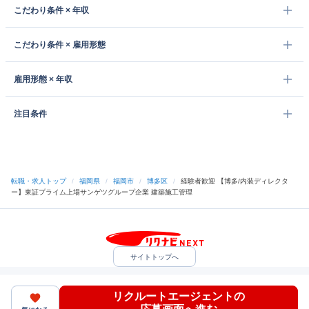
こだわり条件 × 年収
こだわり条件 × 雇用形態
雇用形態 × 年収
注目条件
転職・求人トップ
/
福岡県
/
福岡市
/
博多区
/
経験者歓迎 【博多/内装ディレクタ
ー】東証プライム上場サンゲツグループ企業 建築施工管理
サイトトップへ
中途採用をご検討の企業様
利用規約・プライバシーポリシー
サイトマップ
リクルートエージェントの
ヘルプ・お問い合わせ