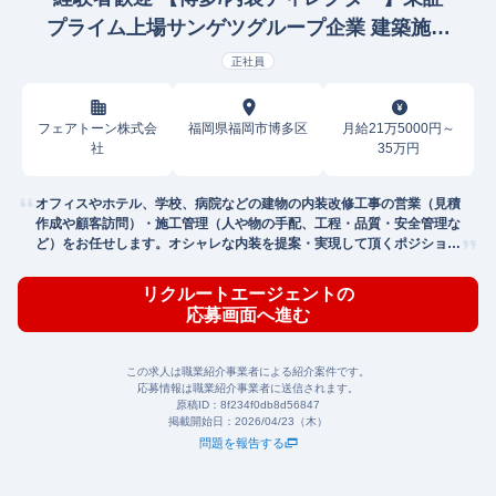
プライム上場サンゲツグループ企業 建築施工
管理
正社員
フェアトーン株式会
福岡県福岡市博多区
月給21万5000円～
社
35万円
オフィスやホテル、学校、病院などの建物の内装改修工事の営業（見積
作成や顧客訪問）・施工管理（人や物の手配、工程・品質・安全管理な
ど）をお任せします。オシャレな内装を提案・実現して頂くポジション
です！
リクルートエージェントの
応募画面へ進む
この求人は職業紹介事業者による紹介案件です。
応募情報は職業紹介事業者に送信されます。
原稿ID：
8f234f0db8d56847
掲載開始日：
2026/04/23（木）
問題を報告する