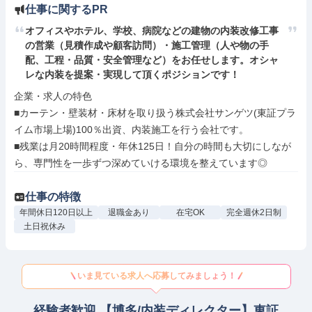
仕事に関するPR
オフィスやホテル、学校、病院などの建物の内装改修工事
の営業（見積作成や顧客訪問）・施工管理（人や物の手
配、工程・品質・安全管理など）をお任せします。オシャ
レな内装を提案・実現して頂くポジションです！
企業・求人の特色

■カーテン・壁装材・床材を取り扱う株式会社サンゲツ(東証プラ
イム市場上場)100％出資、内装施工を行う会社です。

■残業は月20時間程度・年休125日！自分の時間も大切にしなが
ら、専門性を一歩ずつ深めていける環境を整えています◎
仕事の特徴
年間休日120日以上
退職金あり
在宅OK
完全週休2日制
土日祝休み
いま見ている求人へ応募してみましょう！
経験者歓迎 【博多/内装ディレクター】東証