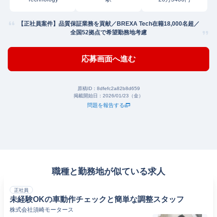
【正社員案件】品質保証業務を貢献／BREXA Tech在籍18,000名超／
全国52拠点で希望勤務地考慮
応募画面へ進む
原稿ID：
8dfefc2a82b8d659
掲載開始日：
2026/01/23（金）
問題を報告する
職種と勤務地が似ている求人
正社員
未経験OKの車動作チェックと簡単な調整スタッフ
株式会社須崎モータース