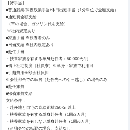
【諸手当】

■普通残業/深夜残業手当/休日出勤手当（1分単位で全額支給）

■通勤費全額支給

 （車の場合、ガソリン代を支給）

 ※社内規定あり

■家族手当 ※扶養者のみ

■日当支給 ※社内規定あり

■赴任手当

・扶養家族を有する単身赴任者：50,000円/月

■借上社宅制度（社員寮）※単身・家族で利用可

■引越費用全額会社負担

※会社都合での転居（赴任先への引っ越し）の場合のみ

■赴任旅費

■帰省旅費支給

支給条件：

・赴任地と自宅の直線距離250Km以上

・扶養家族を有する単身赴任者（1回/2カ月）

・扶養家族を有しない単身赴任者（1回/6カ月）

（※独身での転勤の場合、支給なし）
