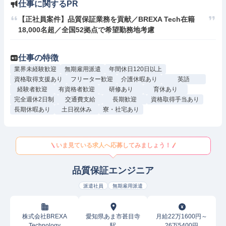
仕事に関するPR
【正社員案件】品質保証業務を貢献／BREXA Tech在籍
18,000名超／全国52拠点で希望勤務地考慮
仕事の特徴
業界未経験歓迎
無期雇用派遣
年間休日120日以上
資格取得支援あり
フリーター歓迎
介護休暇あり
英語
経験者歓迎
有資格者歓迎
研修あり
育休あり
完全週休2日制
交通費支給
長期歓迎
資格取得手当あり
長期休暇あり
土日祝休み
寮・社宅あり
いま見ている求人へ応募してみましょう！
品質保証エンジニア
派遣社員
無期雇用派遣
株式会社BREXA
愛知県あま市甚目寺
月給22万1600円～
Technology
駅
26万5400円