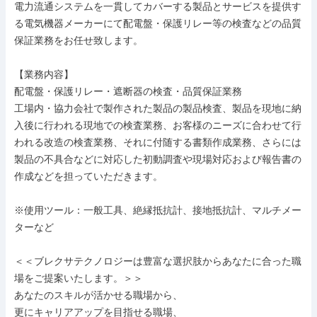
電力流通システムを一貫してカバーする製品とサービスを提供す
る電気機器メーカーにて配電盤・保護リレー等の検査などの品質
保証業務をお任せ致します。

【業務内容】

配電盤・保護リレー・遮断器の検査・品質保証業務

工場内・協力会社で製作された製品の製品検査、製品を現地に納
入後に行われる現地での検査業務、お客様のニーズに合わせて行
われる改造の検査業務、それに付随する書類作成業務、さらには
製品の不具合などに対応した初動調査や現場対応および報告書の
作成などを担っていただきます。

※使用ツール：一般工具、絶縁抵抗計、接地抵抗計、マルチメー
ターなど

＜＜ブレクサテクノロジーは豊富な選択肢からあなたに合った職
場をご提案いたします。＞＞

あなたのスキルが活かせる職場から、

更にキャリアアップを目指せる職場、
