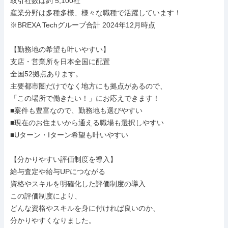
取引社数は約 5,100社

産業分野は多種多様、様々な職種で活躍しています！

※BREXA Techグループ合計 2024年12月時点

【勤務地の希望も叶いやすい】

支店・営業所を日本全国に配置

全国52拠点あります。

主要都市圏だけでなく地方にも拠点があるので、

「この場所で働きたい！」にお応えできます！

■案件も豊富なので、勤務地も選びやすい

■現在のお住まいから通える職場も選択しやすい

■Uターン・Iターン希望も叶いやすい

【分かりやすい評価制度を導入】

給与査定や給与UPにつながる

資格やスキルを明確化した評価制度の導入

この評価制度により、

どんな資格やスキルを身に付ければ良いのか、

分かりやすくなりました。
