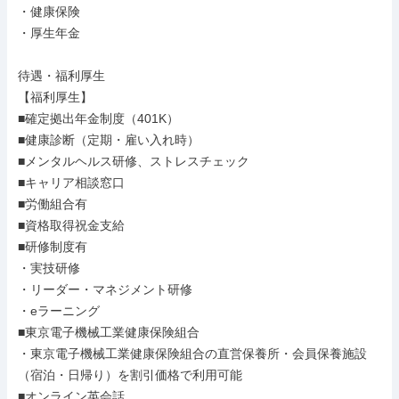
・健康保険

・厚生年金

待遇・福利厚生

【福利厚生】

■確定拠出年金制度（401K）

■健康診断（定期・雇い入れ時）

■メンタルヘルス研修、ストレスチェック

■キャリア相談窓口

■労働組合有

■資格取得祝金支給

■研修制度有

・実技研修

・リーダー・マネジメント研修

・eラーニング

■東京電子機械工業健康保険組合

・東京電子機械工業健康保険組合の直営保養所・会員保養施設
（宿泊・日帰り）を割引価格で利用可能

■オンライン英会話
