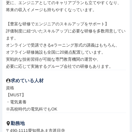
更に、エンジニアとしてのキャリアプランも立てやすくなり、

将来の収入イメージも持ちやすくなっています。

【豊富な研修でエンジニアのスキルアップをサポート】

評価制度に紐づいたスキルアップに必要な研修を多数用意してい
ます。

オンラインで受講できるeラーニング形式の講義はもちろん、

オフライン研修施設も全国に20拠点配置しています。

実戦的な技術習得が可能な専門教育機関の運営や、

必要に応じて実施するグループ会社での研修もあります。
求めている人材
資格

【MUST】

・電気素養

※高校時代の電気科でもOK
勤務地
〒490-1111愛知県あま市甚目寺