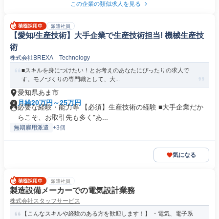
この企業の類似求人を見る
派遣社員
【愛知/生産技術】大手企業で生産技術担当! 機械生産技
術
株式会社BREXA Technology
■スキルを身につけたい！とお考えのあなたにぴったりの求人で
す。モノづくりの専門職として、大...
愛知県あま市
月給20万円～25万円
必要な経験・能力等 【必須】生産技術の経験 ■大手企業だか
らこそ、お取引先も多く"あ...
無期雇用派遣
+3個
気になる
派遣社員
製造設備メーカーでの電気設計業務
株式会社スタッフサービス
【こんなスキルや経験のある方を歓迎します！】 ・電気、電子系