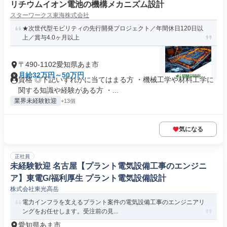
リチウムイオン電池の機構メカニズム設計
スターワークス東海株式会社
★次世代型モビリティの先行開発プロジェクト／年間休日120日以
上／賞与4.0ヶ月以上
〒490-1102愛知県あま市
月給32万円～50万円
資格 ◎下記いずれかに当てはまる方 ・機械工学や材料工学に
関する知識や経験がある方 ・...
業界未経験歓迎
+13個
気になる
正社員
未経験歓迎 名古屋【プラント電気設備工事のエンジニ
ア】東電G/福利厚生 プラント電気設備設計
株式会社東光高岳
電力インフラを支えるプラント案件の電気設備工事のエンジニアリ
ングをお任せします。受注前の見...
愛知県あま市