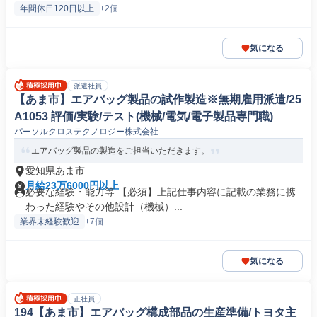
年間休日120日以上
+2個
気になる
派遣社員
【あま市】エアバッグ製品の試作製造※無期雇用派遣/25
A1053 評価/実験/テスト(機械/電気/電子製品専門職)
パーソルクロステクノロジー株式会社
エアバッグ製品の製造をご担当いただきます。
愛知県あま市
月給23万6000円以上
必要な経験・能力等 【必須】上記仕事内容に記載の業務に携
わった経験やその他設計（機械）...
業界未経験歓迎
+7個
気になる
正社員
194【あま市】エアバッグ構成部品の生産準備/トヨタ主