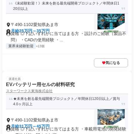
《未経験歓迎！》未来を創る最先端開発プロジェクト／年間休日1
20日以上
〒490-1102愛知県あま市
月給25万円～35万円
資格 ◎下記いずれかに当てはまる方 ・設計のご経験（製品不
問） ・CADの使用経験 ・...
業界未経験歓迎
+13個
気になる
派遣社員
EVバッテリー用セルの材料研究
スターワークス東海株式会社
★未来を創る最先端開発プロジェクト／年間休日120日以上／賞与
4.0ヶ月以上
〒490-1102愛知県あま市
月給31万円～45万円
資格 ◎下記いずれかに当てはまる方 ・車載用電池の開発経験