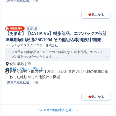
業界未経験歓迎
+7個
気になる
派遣社員
【あま市】【CATIA V5】樹脂部品、エアバッグの設計
※無期雇用派遣/25C1094 その他組込/制御設計/開発
パーソルクロステクノロジー株式会社
＜大手自動車部品メーカーでのご就業です＞ 樹脂部品、エアバッ
グの設計をお任せいたします。 ...
愛知県あま市
月給23万6000円以上
必要な経験・能力等 【必須】上記仕事内容に記載の業務に携
わった経験やその他設計（機械）...
業界未経験歓迎
+7個
気になる
この企業の類似求人を見る