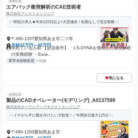
派遣社員
エアバック衝突解析のCAE技術者
株式会社アシストエンジニア
即戦力求人★年休120日以上×大型連休！転勤なしで安定勤務
〒490-1207愛知県あま市二ツ寺
月給32万円～45万円
求めている人材 【必須条件】 ・LS-DYNAを使用した衝突解析
の実務経験 ・Exce...
業界未経験歓迎
+31個
気になる
派遣社員
製品のCADオペレーター(モデリング)_A0137599
株式会社オープンアップネクストエンジニア
イチから手に職を付けたい方歓迎！／年間休日最大125日
〒490-1200愛知県あま市