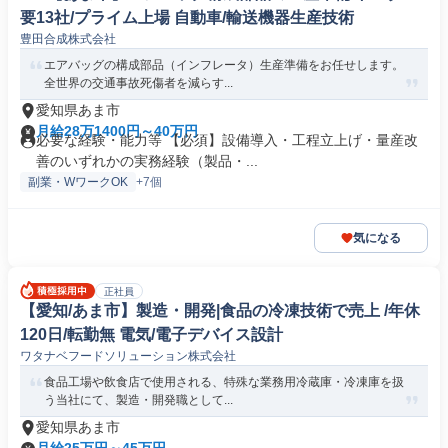
要13社/プライム上場 自動車/輸送機器生産技術
豊田合成株式会社
エアバッグの構成部品（インフレータ）生産準備をお任せします。
全世界の交通事故死傷者を減らす...
愛知県あま市
月給28万1400円～40万円
必要な経験・能力等 【必須】設備導入・工程立上げ・量産改
善のいずれかの実務経験（製品・...
副業・WワークOK
+7個
気になる
正社員
【愛知/あま市】製造・開発|食品の冷凍技術で売上 /年休
120日/転勤無 電気/電子デバイス設計
ワタナベフードソリューション株式会社
食品工場や飲食店で使用される、特殊な業務用冷蔵庫・冷凍庫を扱
う当社にて、製造・開発職として...
愛知県あま市