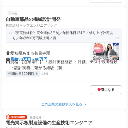
正社員
自動車部品の機械設計開発
株式会社トップエンジニアリング
《要実務経験》完全週休2日制／年間休日124日／借り上げ社宅あ
り／年収600万円以上可／賞...
愛知県あま市甚目寺駅
月給30万円～60万円
資格 【必須条件】 ・設計実務経験 ・評価、テスト以降経験
・設計実務に繋がる経験（製...
年間休日120日以上
+15個
気になる
この企業の類似求人を見る
派遣社員
電光掲示板製造設備の生産技術エンジニア