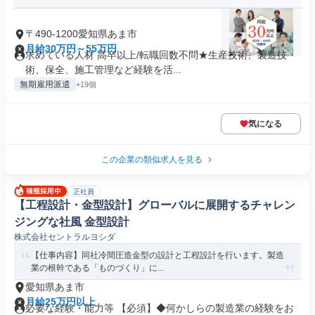
〒490-1200愛知県あま市
月給30万円～55万円
求めている人材 高卒以上/転職回数不問★生産技術、製造技
術、保全、施工管理など経験を活...
無期雇用派遣
+19個
気になる
この企業の類似求人を見る
正社員
【工程設計・金型設計】グローバルに展開するチャレン
ジングな社風 金型設計
株式会社セントラルヨシダ
【仕事内容】同社冷間圧造金型の設計と工程設計を行います。製造
業の根幹である「ものづくり」に...
愛知県あま市
月給25万円以上
必要な経験・能力等 【必須】◆何かしらの製造業の経験をお