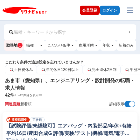
会員登録
ログイン
職種・キーワードから探す
勤務地
職種
こだわり条件
雇用形態
年収
新着のみ
1
こだわり条件の追加設定を忘れていませんか？
土日祝休み
年間休日120日以上
完全週休2日制
学歴
あま市（愛知県）、エンジニアリング・設計開発の転職・
求人情報
42
件
1
〜
42
件目を表示中
関連度順
新着順
詳細表示
正社員
【試験評価/未経験可】エアバッグ・内装部品/年休+有給
平均16日/豊田合成G 評価/実験/テスト(機械/電気/電子製