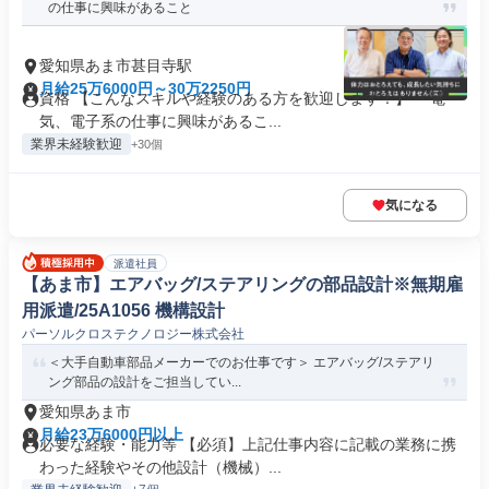
の仕事に興味があること
愛知県あま市甚目寺駅
月給25万6000円～30万2250円
資格 【こんなスキルや経験のある方を歓迎します！】 ・電
気、電子系の仕事に興味があるこ...
業界未経験歓迎
+30個
気になる
派遣社員
【あま市】エアバッグ/ステアリングの部品設計※無期雇
用派遣/25A1056 機構設計
パーソルクロステクノロジー株式会社
＜大手自動車部品メーカーでのお仕事です＞ エアバッグ/ステアリ
ング部品の設計をご担当してい...
愛知県あま市
月給23万6000円以上
必要な経験・能力等 【必須】上記仕事内容に記載の業務に携
わった経験やその他設計（機械）...