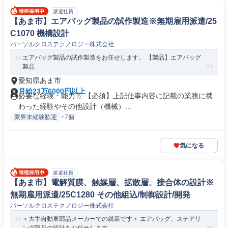
派遣社員
【あま市】エアバッグ製品の試作製造※無期雇用派遣/25
C1070 機構設計
パーソルクロステクノロジー株式会社
エアバッグ製品の試作製造をお任せします。 【製品】エアバッグ
製品
愛知県あま市
月給23万6000円以上
必要な経験・能力等 【必須】上記仕事内容に記載の業務に携
わった経験やその他設計（機械）...
業界未経験歓迎
+7個
気になる
派遣社員
【あま市】電解質膜、触媒層、拡散層、接合体の設計※
無期雇用派遣/25C1280 その他組込/制御設計/開発
パーソルクロステクノロジー株式会社
＜大手自動車部品メーカーでの就業です＞ エアバッグ、ステアリ