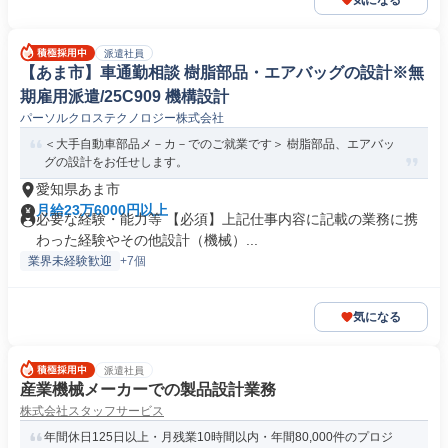
気になる
派遣社員
【あま市】車通勤相談 樹脂部品・エアバッグの設計※無
期雇用派遣/25C909 機構設計
パーソルクロステクノロジー株式会社
＜大手自動車部品メ－カ－でのご就業です＞ 樹脂部品、エアバッ
グの設計をお任せします。
愛知県あま市
月給23万6000円以上
必要な経験・能力等 【必須】上記仕事内容に記載の業務に携
わった経験やその他設計（機械）...
業界未経験歓迎
+7個
気になる
派遣社員
産業機械メーカーでの製品設計業務
株式会社スタッフサービス
年間休日125日以上・月残業10時間以内・年間80,000件のプロジ