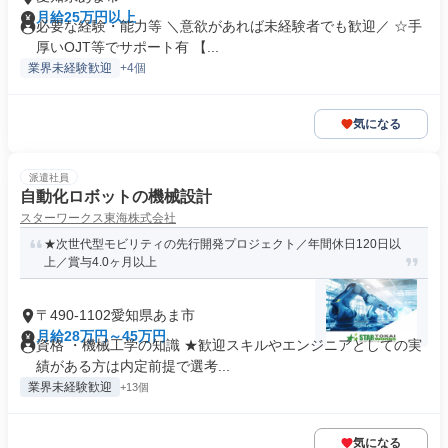
月給25万円以上
必要な経験・能力等 ＼意欲があれば未経験者でも歓迎／ ☆手
厚いOJT等でサポート有 【...
業界未経験歓迎
+4個
気になる
派遣社員
自動化ロボットの機械設計
スターワークス東海株式会社
★次世代型モビリティの先行開発プロジェクト／年間休日120日以
上／賞与4.0ヶ月以上
〒490-1102愛知県あま市
月給28万円～45万円
資格 ・機械工学の知識 ★歓迎スキルやエンジニアとしての実
績がある方は内定前提で選考...
業界未経験歓迎
+13個
気になる