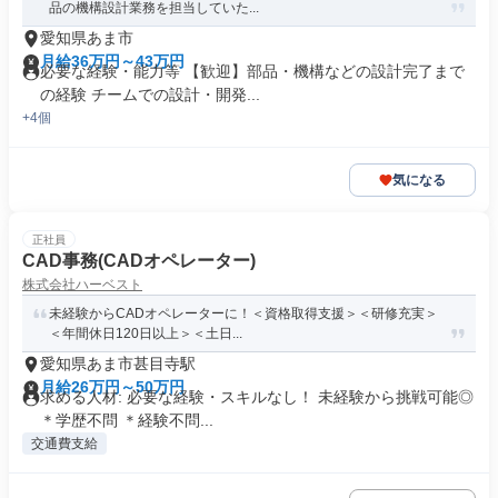
品の機構設計業務を担当していた...
愛知県あま市
月給36万円～43万円
必要な経験・能力等 【歓迎】部品・機構などの設計完了まで
の経験 チームでの設計・開発...
+4個
気になる
正社員
CAD事務(CADオペレーター)
株式会社ハーベスト
未経験からCADオペレーターに！＜資格取得支援＞＜研修充実＞
＜年間休日120日以上＞＜土日...
愛知県あま市甚目寺駅
月給26万円～50万円
求める人材: 必要な経験・スキルなし！ 未経験から挑戦可能◎
＊学歴不問 ＊経験不問...
交通費支給