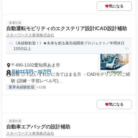
気になる
派遣社員
自動運転モビリティのエクステリア設計/CAD設計補助
スターワークス東海株式会社
《未経験歓迎！》★未来を創る最先端開発プロジェクト／年間休日
120日以上
〒490-1102愛知県あま市
月給23万円～30万円
資格 ◎下記いずれかに当てはまる方 ・CADモデリングのご経
験 (訓練・学習レベル可)...
業界未経験歓迎
+12個
気になる
派遣社員
自動車エアバッグの設計補助
スターワークス東海株式会社