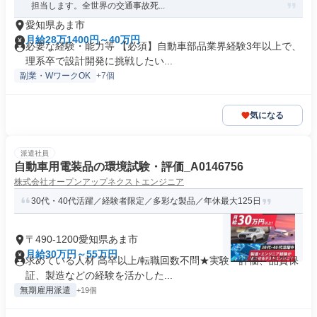
担当します。全世界の交通事故死...
愛知県あま市
月給28万1400円～40万円
必要な経験・能力等 【必須】自動車部品業界経験3年以上で、
理系卒で設計開発に挑戦したい...
副業・WワークOK
+7個
気になる
派遣社員
自動車用電装品の環境試験・評価_A0146756
株式会社オープンアップネクストエンジニア
30代・40代活躍／経験者限定／多彩な製品／年休最大125日
〒490-1200愛知県あま市
月給30万円～55万円
求めている人材 高卒以上/転職回数不問★実験・評価、品質保
証、製造などの経験を活かした...
無期雇用派遣
+19個