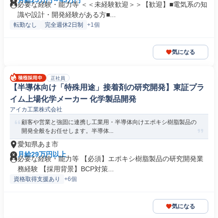
月給25万円～45万円
必要な経験・能力等 ＜＜未経験歓迎＞＞【歓迎】■電気系の知
識や設計・開発経験がある方■...
転勤なし
完全週休2日制
+1個
気になる
正社員
【半導体向け「特殊用途」接着剤の研究開発】東証プラ
イム上場化学メーカー 化学製品開発
アイカ工業株式会社
顧客や営業と強固に連携し工業用・半導体向けエポキシ樹脂製品の
開発全般をお任せします。半導体...
愛知県あま市
月給29万円以上
必要な経験・能力等 【必須】エポキシ樹脂製品の研究開発業
務経験 【採用背景】BCP対策...
資格取得支援あり
+6個
気になる