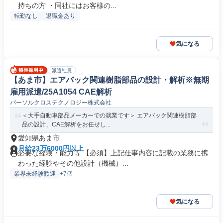
持ちの方 ・同社にはお客様の...
転勤なし
退職金あり
気になる
派遣社員
【あま市】エアバック関連樹脂部品の設計・解析※無期
雇用派遣/25A1054 CAE解析
パーソルクロステクノロジー株式会社
＜大手自動車部品メーカーでの就業です＞ エアバック関連樹脂部
品の設計、CAE解析をお任せし...
愛知県あま市
月給23万6000円以上
必要な経験・能力等 【必須】上記仕事内容に記載の業務に携
わった経験やその他設計（機械）...
業界未経験歓迎
+7個
気になる