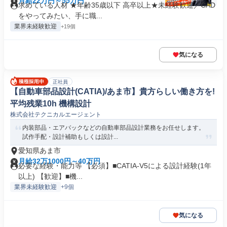
月給22万円～55万円
求めている人材 ★年齢35歳以下 高卒以上★未経験歓迎／CAD
をやってみたい、手に職...
業界未経験歓迎
+19個
気になる
正社員
【自動車部品設計(CATIA)/あま市】貴方らしい働き方を!
平均残業10h 機構設計
株式会社テクニカルエージェント
内装部品・エアバックなどの自動車部品設計業務をお任せします。
試作手配・設計補助もしくは設計...
愛知県あま市
月給32万1000円～40万円
必要な経験・能力等 【必須】■CATIA-V5による設計経験(1年
以上) 【歓迎】■機...
業界未経験歓迎
+9個
気になる