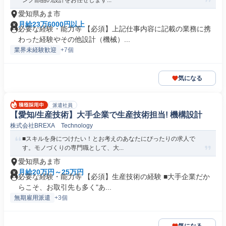
ング部品の設計をお任せします...
愛知県あま市
月給23万6000円以上
必要な経験・能力等 【必須】上記仕事内容に記載の業務に携
わった経験やその他設計（機械）...
業界未経験歓迎
+7個
気になる
派遣社員
【愛知/生産技術】大手企業で生産技術担当! 機構設計
株式会社BREXA Technology
■スキルを身につけたい！とお考えのあなたにぴったりの求人で
す。モノづくりの専門職として、大...
愛知県あま市
月給20万円～25万円
必要な経験・能力等 【必須】生産技術の経験 ■大手企業だか
らこそ、お取引先も多く"あ...
無期雇用派遣
+3個