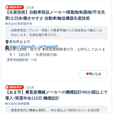
正社員
【生産技術】自動車部品メーカー/夜勤無/転勤無/手当充
実/土日休/働きやすさ 自動車/輸送機器生産技術
株式会社美和製作所
自動車部品（プレス・溶接）の量産準備から工程改善まで幅広くお
任せします。生産設備の導入や工...
愛知県あま市
月給27万5200円～30万4000円
必要な経験・能力等 ★製造業経験者の方、お待ちしておりま
す！ 【必須】 ・生産技術の経...
業界未経験歓迎
+3個
気になる
正社員
【あま市】農畜産機械メーカーの機構設計/40か国以上で
導入 /実質年休115日 機構設計
株式会社晃伸製機
農畜産業向け機械を展開し、40か国以上で採用されている当社製