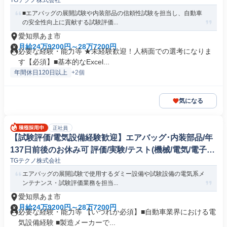
TGテクノ株式会社
品専門職)
■エアバッグの展開試験や内装部品の信頼性試験を担当し、自動車
の安全性向上に貢献する試験評価...
愛知県あま市
月給24万9200円～28万7200円
必要な経験・能力等 ★未経験歓迎！人柄面での選考になりま
す【必須】■基本的なExcel...
年間休日120日以上
+2個
気になる
正社員
【試験評価/電気設備経験歓迎】エアバッグ･内装部品/年
137日前後のお休み可 評価/実験/テスト(機械/電気/電子製
TGテクノ株式会社
品専門職)
エアバッグの展開試験で使用するダミー設備や試験設備の電気系メ
ンテナンス・試験評価業務を担当...
愛知県あま市
月給24万9200円～28万7200円
必要な経験・能力等 【いづれか必須】■自動車業界における電
気設備経験 ■製造メーカーで...