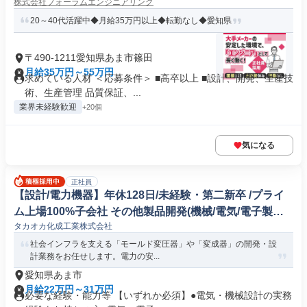
株式会社フォーラムエンジニアリング
20～40代活躍中◆月給35万円以上◆転勤なし◆愛知県
〒490-1211愛知県あま市篠田
月給35万円～55万円
求めている人材 ＜応募条件＞ ■高卒以上 ■設計、開発、生産技
術、生産管理 品質保証、...
業界未経験歓迎
+20個
気になる
正社員
【設計/電力機器】年休128日/未経験・第二新卒 /プライ
ム上場100%子会社 その他製品開発(機械/電気/電子製品
タカオカ化成工業株式会社
専門職)
社会インフラを支える「モールド変圧器」や「変成器」の開発・設
計業務をお任せします。電力の安...
愛知県あま市
月給22万円～31万円
必要な経験・能力等 【いずれか必須】●電気・機械設計の実務