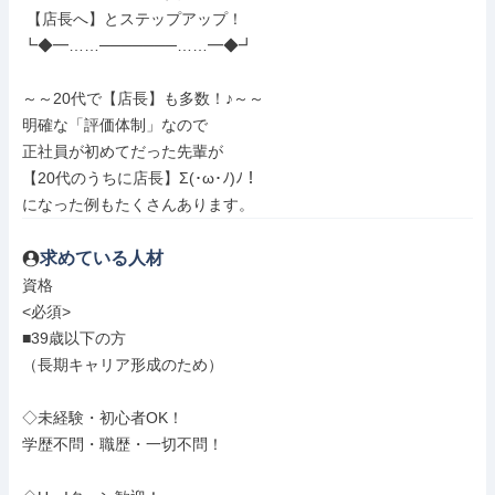
 【店長へ】とステップアップ！

┗◆━……───────……━◆┛

～～20代で【店長】も多数！♪～～

明確な「評価体制」なので

正社員が初めてだった先輩が

【20代のうちに店長】Σ(･ω･ﾉ)ﾉ！

になった例もたくさんあります。
求めている人材
資格

<必須>

■39歳以下の方

（長期キャリア形成のため）

◇未経験・初心者OK！

学歴不問・職歴・一切不問！
