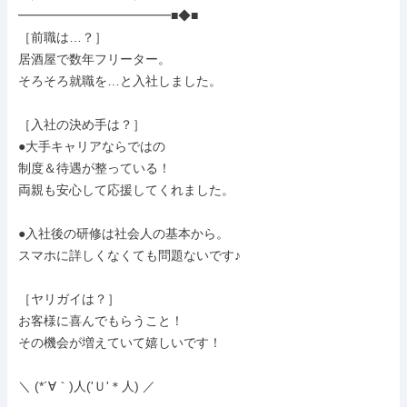
━━━━━━━━━━━━■◆■

［前職は…？］

居酒屋で数年フリーター。

そろそろ就職を…と入社しました。

［入社の決め手は？］

●大手キャリアならではの

制度＆待遇が整っている！

両親も安心して応援してくれました。

●入社後の研修は社会人の基本から。

スマホに詳しくなくても問題ないです♪

［ヤリガイは？］

お客様に喜んでもらうこと！

その機会が増えていて嬉しいです！

＼ (*´∀｀)人('Ｕ'＊人) ／
