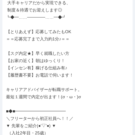
 大手キャリアだから実現できる、

 制度＆待遇でお迎えします◎

┗◆━……──────……━◆┛

【とりあえず】応募してみたもOK

＝＝応募完了まで入力約1分♪＝＝

【スグ内定★】早く就職したい方

【お家の近く】朝はゆっくり！

【インセン有】稼げる仕組み有♪

【履歴書不要】お電話で伺います！

キャリアアドバイザーが転職サポート。

最短１週間で内定が出ます！(σ・ω・)σ

■◆■━━━━━━━━━━━━

＼フリーターから初正社員へ！！／

▼ 先輩をご紹介(●'▽'●) ▼

 （入社2年目・25歳）
