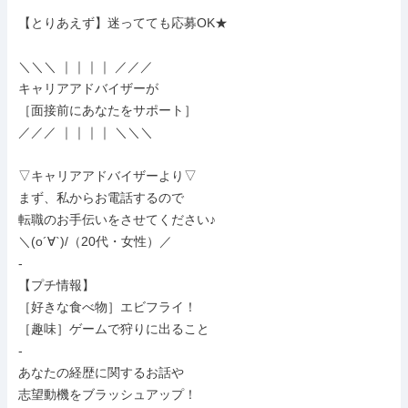
【とりあえず】迷ってても応募OK★

＼＼＼ ｜｜｜｜ ／／／

キャリアアドバイザーが

［面接前にあなたをサポート］

／／／ ｜｜｜｜ ＼＼＼

▽キャリアアドバイザーより▽

まず、私からお電話するので

転職のお手伝いをさせてください♪

＼(o´∀`)/（20代・女性）／

-

【プチ情報】

［好きな食べ物］エビフライ！

［趣味］ゲームで狩りに出ること

-

あなたの経歴に関するお話や

志望動機をブラッシュアップ！
