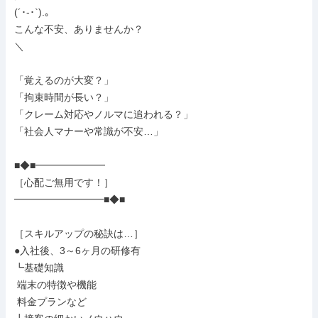
(´･-･`).｡

こんな不安、ありませんか？

＼

「覚えるのが大変？」

「拘束時間が長い？」

「クレーム対応やノルマに追われる？」

「社会人マナーや常識が不安…」

■◆■━━━━━━━

［心配ご無用です！］

━━━━━━━━━■◆■

［スキルアップの秘訣は…］

●入社後、3～6ヶ月の研修有

┗基礎知識

 端末の特徴や機能

 料金プランなど
