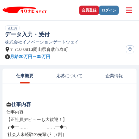
会員登録
ログイン
正社員
データ入力・受付
株式会社イノベーションゲートウェイ
〒710-0813岡山県倉敷市寿町
月給20万円～35万円
仕事概要
応募について
企業情報
仕事内容
仕事内容

【正社員デビューも大歓迎！】

┏◆━……──────……━◆┓

 社会人未経験の先輩が［7割］
