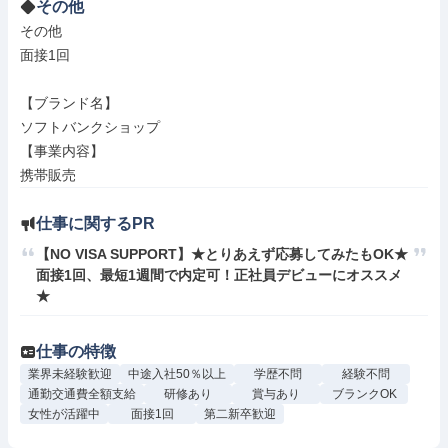
その他
その他

面接1回

【ブランド名】

ソフトバンクショップ

【事業内容】

携帯販売
仕事に関するPR
【NO VISA SUPPORT】★とりあえず応募してみたもOK★
面接1回、最短1週間で内定可！正社員デビューにオススメ
★
仕事の特徴
業界未経験歓迎
中途入社50％以上
学歴不問
経験不問
通勤交通費全額支給
研修あり
賞与あり
ブランクOK
女性が活躍中
面接1回
第二新卒歓迎