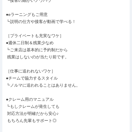
┗接客の細かいノウハウ

●eラーニングもご用意

┗説明の仕方や接客が動画で学べる！

［プライベートも充実なワケ］

●週休二日制＆残業少なめ

┗ご来店は基本的に予約制だから

 残業はしないのが当たり前です。

［仕事に追われないワケ］

●チームで協力するスタイル

┗ノルマに追われることはありません。

●クレーム用のマニュアル

┗もしクレームが発生しても

 対応方法が明確だから安心♪

 もちろん先輩もサポート◎
