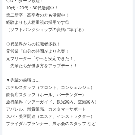
◇U・Iターン歓迎！

10代・20代・30代活躍中！

第二新卒・高卒者の方も活躍中！

経験よりも人柄重視の採用です◎

（ソフトバンクショップの資格に準ずる）

◇異業界からの転職者多数！

元営業「自分の時間がより充実！」

元フリーター「やっと安定できた！」

…先輩たちが働き方をアップデート！

▼先輩の前職は…

ホテルスタッフ（フロント、コンシェルジュ）

飲食店スタッフ（ホール、バーテンダー）

旅行業界（ツアーガイド、観光案内、空港案内）

アパレル、雑貨販売、カスタマーサポート

スパ・美容関連（エステ、インストラクター）

ブライダルプランナー、展示会のスタッフ など
