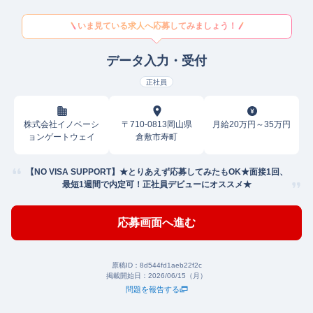
いま見ている求人へ応募してみましょう！
データ入力・受付
正社員
株式会社イノベーシ
〒710-0813岡山県
月給20万円～35万円
ョンゲートウェイ
倉敷市寿町
【NO VISA SUPPORT】★とりあえず応募してみたもOK★面接1回、
最短1週間で内定可！正社員デビューにオススメ★
応募画面へ進む
原稿ID：
8d544fd1aeb22f2c
掲載開始日：
2026/06/15（月）
問題を報告する