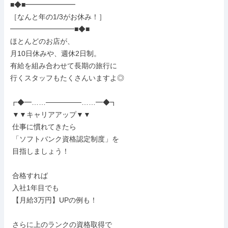
■◆■━━━━━━━

［なんと年の1/3がお休み！］

━━━━━━━━━■◆■

ほとんどのお店が、

月10日休みや、週休2日制。

有給を組み合わせて長期の旅行に

行くスタッフもたくさんいますよ◎

┏◆━……───────……━◆┓

 ▼▼キャリアアップ▼▼

 仕事に慣れてきたら

 「ソフトバンク資格認定制度」を

 目指しましょう！

 合格すれば

 入社1年目でも

 【月給3万円】UPの例も！

 さらに上のランクの資格取得で
