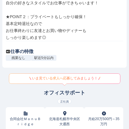
自分の好きなスタイルでお仕事ができちゃいます！

★POINT２：プライベートもしっかり確保！

基本定時退社なので

お仕事終わりに友達とお買い物やディナーも

しっかり楽しめます◎
仕事の特徴
残業なし
駅近5分以内
いま見ている求人へ応募してみましょう！
オフィスサポート
正社員
合同会社ＭａｎｕＢ
北海道札幌市中央区
月給20万500円～35
ｒｉｄｇｅ
大通西
万円