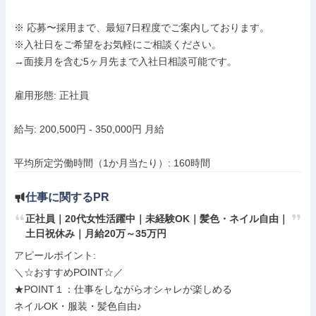
※ 応募〜採用まで、最短7日程度でご案内しております。

※入社日をご希望をお気軽にご相談ください。

→面接月を含む5ヶ月先まで入社日相談可能です。

雇用形態: 正社員

給与: 200,500円 - 350,000円 月給

平均所定労働時間（1か月当たり）: 160時間
仕事に関するPR
正社員｜20代女性活躍中｜未経験OK｜髪色・ネイル自由｜
土日祝休み｜月給20万～35万円
アピールポイント: 

＼☆おすすめPOINT☆／

★POINT１：仕事をしながらオシャレが楽しめる

ネイルOK・服装・髪色自由♪
