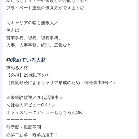
友だちとディナーや家族との時間も十分✧

プライベート重視の働き方ができます◎

＼キャリアの幅も無限大／

例えば・・・

営業事務、総務、総務事務、

人事、人事事務、経理、広報など
求めている人材
求める人材: 

【必須】29歳以下の方

（長期勤続によるキャリア形成のため：例外事由3号イ）

☆未経験歓迎／20代活躍中☆

＼社会人デビューOK！／

オフィスワークデビューももちろんOK！

ーーーーーーー

◎学歴・職歴不問

◎第二新卒・既卒活躍中！
