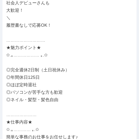
社会人デビューさんも

大歓迎！

＼

履歴書なしで応募OK！

………………………

★魅力ポイント★

✩.｡……………… ｡.✩

◎完全週休2日制（土日祝休み）

◎年間休日125日

◎ほぼ定時退社

◎パソコンが苦手な方も歓迎

◎ネイル・髪型・髪色自由

…………………

★仕事内容★

✩.｡………… ｡.✩

簡単な事務のお仕事をお任せします♪
