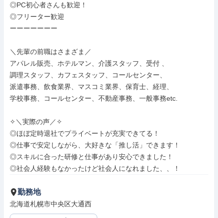
◎PC初心者さんも歓迎！

◎フリーター歓迎

ーーーーーーー

＼先輩の前職はさまざま／

アパレル販売、ホテルマン、介護スタッフ、受付 、

調理スタッフ、カフェスタッフ、コールセンター、

派遣事務、飲食業界、マスコミ業界、保育士、経理、

学校事務、コールセンター、不動産事務、一般事務etc.

✧＼実際の声／✧

◎ほぼ定時退社でプライベートが充実できてる！ 

◎仕事で安定しながら、大好きな「推し活」できます！

◎スキルに合った研修と仕事があり安心できました！

◎社会人経験もなかったけど社会人になれました、、！
勤務地
北海道札幌市中央区大通西