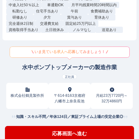
中途入社50％以上
車通勤OK
月平均残業時間20時間以内
転勤なし
住宅手当あり
午前
食費補助あり
研修あり
夕方
賞与あり
育休あり
完全週休2日制
交通費支給
固定給25万円以上
資格取得手当あり
土日祝休み
ノルマなし
送迎あり
いま見ている求人へ応募してみましょう！
水中ポンプトップメーカーの製造作業
正社員
株式会社鶴見製作所
〒614-8163京都府
月給23万7720円～
八幡市上奈良長池
32万4860円
知識・スキル不問／年休124日／東証プライム上場の安定企業◎
応募画面へ進む