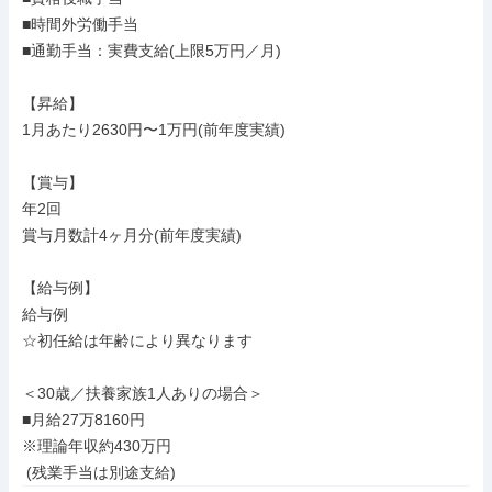
■時間外労働手当

■通勤手当：実費支給(上限5万円／月)

【昇給】

1月あたり2630円〜1万円(前年度実績)

【賞与】

年2回

賞与月数計4ヶ月分(前年度実績)

【給与例】

給与例

☆初任給は年齢により異なります

＜30歳／扶養家族1人ありの場合＞

■月給27万8160円

※理論年収約430万円

 (残業手当は別途支給)