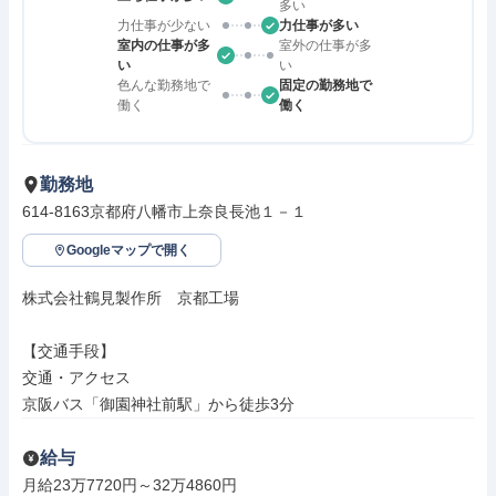
多い
力仕事が少ない
力仕事が多い
室内の仕事が多
室外の仕事が多
い
い
色んな勤務地で
固定の勤務地で
働く
働く
勤務地
614-8163京都府八幡市上奈良長池１－１
Googleマップで開く
株式会社鶴見製作所　京都工場

【交通手段】

交通・アクセス

京阪バス「御園神社前駅」から徒歩3分
給与
月給23万7720円～32万4860円
