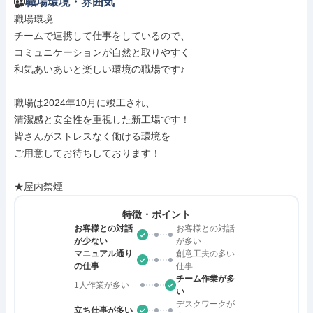
職場環境・雰囲気
職場環境

チームで連携して仕事をしているので、

コミュニケーションが自然と取りやすく

和気あいあいと楽しい環境の職場です♪

職場は2024年10月に竣工され、

清潔感と安全性を重視した新工場です！

皆さんがストレスなく働ける環境を

ご用意してお待ちしております！

★屋内禁煙
特徴・ポイント
お客様との対話
お客様との対話
が少ない
が多い
マニュアル通り
創意工夫の多い
の仕事
仕事
チーム作業が多
1人作業が多い
い
デスクワークが
立ち仕事が多い