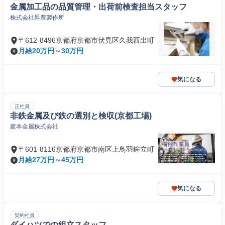
金属加工品の品質管理・出荷前検査担当スタッフ
株式会社昇豊製作所
〒612-8496京都府京都市伏見区久我西出町
月給20万円～30万円
気になる
正社員
非鉄金属及び鉄の選別と検収(京都工場)
巖本金属株式会社
〒601-8116京都府京都市南区上鳥羽鉾立町
月給27万円～45万円
気になる
契約社員
ダイハツでの組立スタッフ