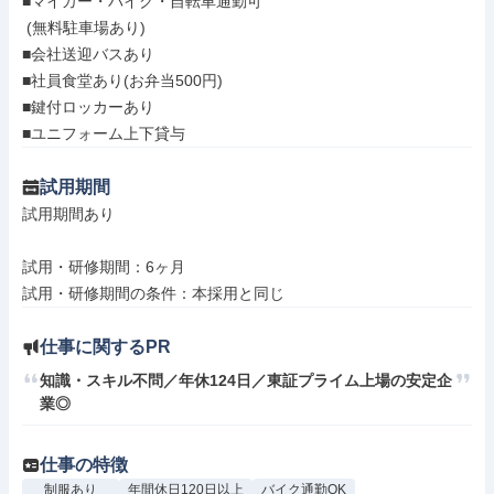
■マイカー・バイク・自転車通勤可

 (無料駐車場あり)

■会社送迎バスあり

■社員食堂あり(お弁当500円)

■鍵付ロッカーあり

■ユニフォーム上下貸与
試用期間
試用期間あり

試用・研修期間：6ヶ月

仕事に関するPR
知識・スキル不問／年休124日／東証プライム上場の安定企
業◎
仕事の特徴
制服あり
年間休日120日以上
バイク通勤OK