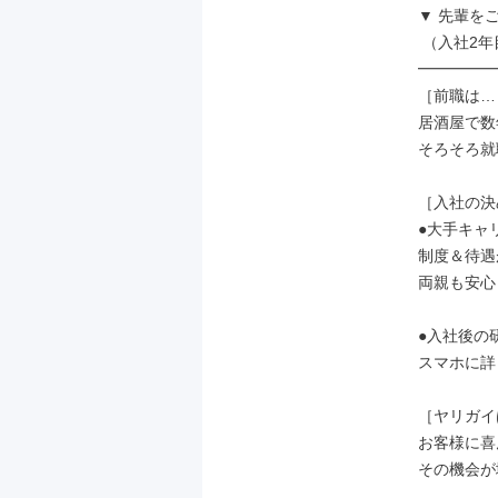
▼ 先輩をご紹
 （入社2年目・25歳）

━━━━━
［前職は…
居酒屋で数
そろそろ就
［入社の決
●大手キャ
制度＆待遇
両親も安心
●入社後の
スマホに詳
［ヤリガイ
お客様に喜
その機会が