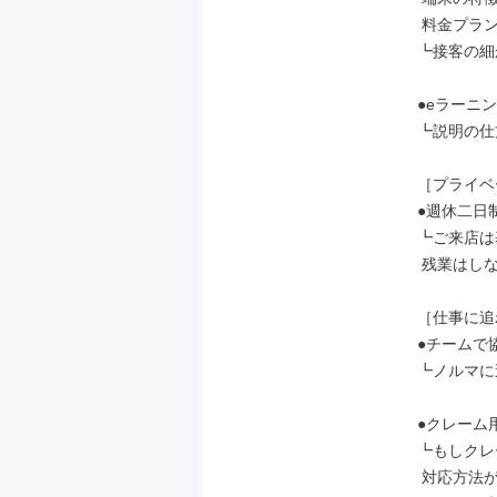
 料金プランなど

┗接客の細
●eラーニン
┗説明の仕
［プライベ
●週休二日
┗ご来店は
 残業はしないのが当たり前です。

［仕事に追
●チームで
┗ノルマに
●クレーム
┗もしクレ
 対応方法が明確だから安心♪
