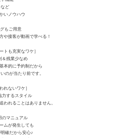
かいノウハウ

グもご用意

方や接客が動画で学べる！

ートも充実なワケ］

制＆残業少なめ

基本的に予約制だから

われないワケ］

協力するスタイル

追われることはありません。

用のマニュアル

ームが発生しても
