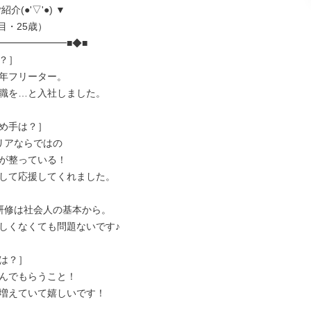
介(●'▽'●) ▼

━━━━━━━■◆■

？］

年フリーター。

職を…と入社しました。

め手は？］

リアならではの

が整っている！

して応援してくれました。

研修は社会人の基本から。

しくなくても問題ないです♪

は？］

んでもらうこと！

増えていて嬉しいです！
