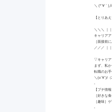
＼ (*´∀｀)人
【とりあえ
＼＼＼ ｜｜
キャリアア
［面接前に
／／／ ｜｜
▽キャリア
まず、私か
転職のお手
＼(o´∀`)
-

【プチ情報】
［好きな食
［趣味］ゲ
-
