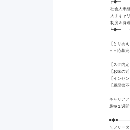
┏◆━……─
 社会人未経験の先輩が［7割］

 大手キャリアだから実現できる、

 制度＆待遇でお迎えします◎

┗◆━……─
【とりあえ
＝＝応募完
【スグ内定
【お家の近
【インセン
【履歴書不
キャリアア
最短１週間で
■◆■━━
＼フリータ