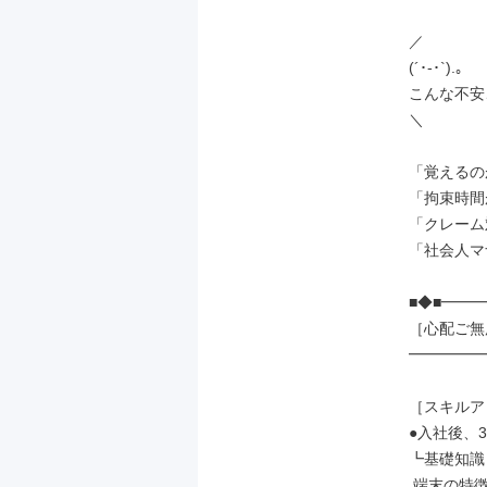
／

(´･-･`).｡

こんな不安
＼

「覚えるの
「拘束時間
「クレーム
「社会人マ
■◆■━━━
［心配ご無
━━━━━━
［スキルア
●入社後、3
┗基礎知識

 端末の特徴や機能
