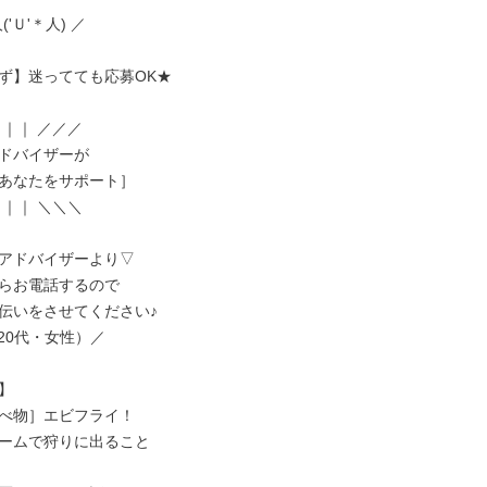
('Ｕ'＊人) ／

ず】迷ってても応募OK★

｜｜ ／／／

ドバイザーが

あなたをサポート］

｜｜ ＼＼＼

アドバイザーより▽

らお電話するので

伝いをさせてください♪

/（20代・女性）／



べ物］エビフライ！

ームで狩りに出ること
