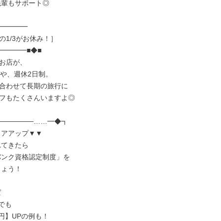
━━━━

1/3がお休み！］

━━━■◆■

お店が、

や、週休2日制。

合わせて長期の旅行に

フもたくさんいますよ◎

──────……━◆┓
