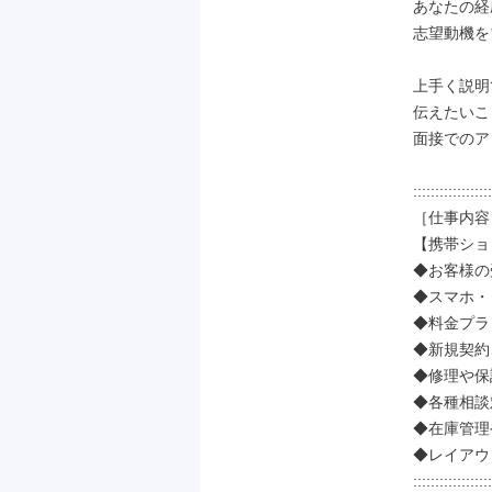
あなたの経
志望動機を
上手く説明
伝えたいこ
面接でのア
::::::::::::::::::
［仕事内容］
【携帯ショ
◆お客様の
◆スマホ・
◆料金プラ
◆新規契約
◆修理や保
◆各種相談
◆在庫管理
◆レイアウ
::::::::::::::::::