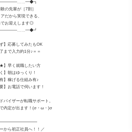
─────……━◆┓

─────……━◆┛

ず】応募してみたもOK

了まで入力約1分♪＝＝

★】早く就職したい方

く】朝はゆっくり！

有】稼げる仕組み有♪

要】お電話で伺います！

ドバイザーが転職サポート。

内定が出ます！(σ・ω・)σ

━━━━━━━━━━

ーから初正社員へ！！／
