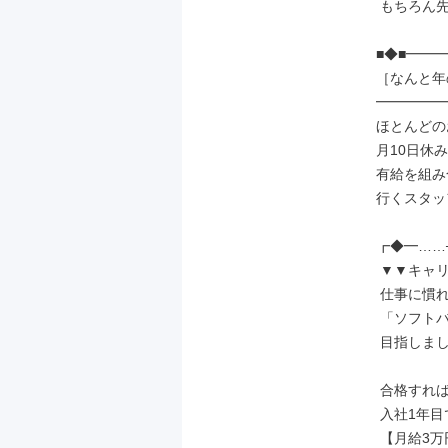
 もちろん先輩もサポート◎

■◆■━━━
［なんと年の
━━━━━━
ほとんどの
月10日休み
有給を組み
行くスタッ
┏◆━……─
 ▼▼キャリアアップ▼▼

 仕事に慣れてきたら

 「ソフトバンク資格認定制度」を

 目指しましょう！

 合格すれば

 入社1年目でも

 【月給3万円】UPの例も！
