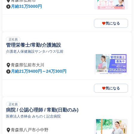
青森県弘前市
月給31万5000円
気になる
正社員
管理栄養士/常勤/介護施設
介護老人保健施設サンタハウス弘前
青森県弘前市大川
月給21万9400円～24万300円
気になる
正社員
病院 / 公認心理師 / 常勤(日勤のみ)
医療法人杏林会 みちのく記念病院
青森県八戸市小中野