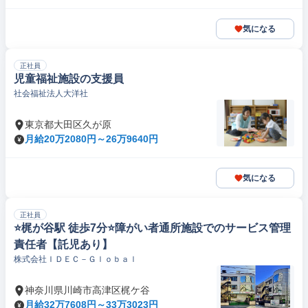
気になる
正社員
児童福祉施設の支援員
社会福祉法人大洋社
東京都大田区久が原
月給20万2080円～26万9640円
気になる
正社員
⭐梶が谷駅 徒歩7分⭐障がい者通所施設でのサービス管理
責任者【託児あり】
株式会社ＩＤＥＣ－Ｇｌｏｂａｌ
神奈川県川崎市高津区梶ケ谷
月給32万7608円～33万3023円