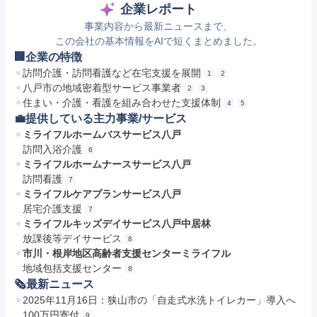
企業レポート
事業内容から最新ニュースまで、
この会社の基本情報をAIで短くまとめました。
🏢企業の特徴
訪問介護・訪問看護など在宅支援を展開
1
2
八戸市の地域密着型サービス事業者
2
3
住まい・介護・看護を組み合わせた支援体制
4
5
💼提供している主力事業/サービス
ミライフルホームバスサービス八戸
訪問入浴介護
6
ミライフルホームナースサービス八戸
訪問看護
7
ミライフルケアプランサービス八戸
居宅介護支援
7
ミライフルキッズデイサービス八戸中居林
放課後等デイサービス
8
市川・根岸地区高齢者支援センターミライフル
地域包括支援センター
8
🗞最新ニュース
2025年11月16日：狭山市の「自走式水洗トイレカー」導入へ
100万円寄付
9