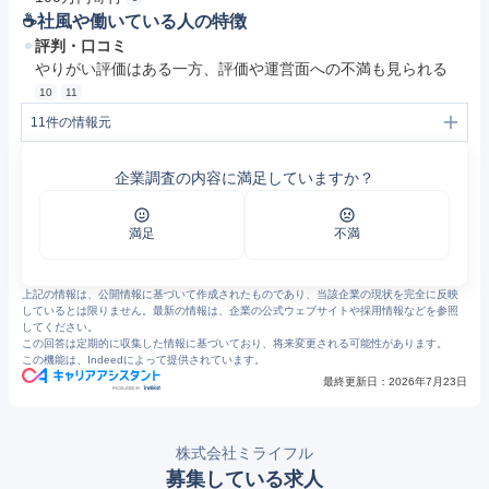
☕️社風や働いている人の特徴
評判・口コミ
やりがい評価はある一方、評価や運営面への不満も見られる
10
11
11
件の情報元
1
https://kouseikyoku.mhlw.go.jp/tohoku/000419403.pdf
2
https://www.city.hachinohe.aomori.jp/material/files/group/37/R071201_2.pdf
企業調査の内容に満足していますか？
3
https://www.city.aomori.aomori.jp/_res/projects/default_project/_page_/001/002/828/89-jyuusetu.pdf
4
会社概要・代表メッセージ
5
ミライフル 企業紹介
6
事業所の特色 | ミライフルホームバスサービス八戸 | 青森県 | 介護事業所・生活関連情報検索「介護サービス情報公表システム」
満足
不満
7
事業所の詳細 | ミライフルケアプランサービス八戸 | 青森県 | 介護事業所・生活関連情報検索「介護サービス情報公表システム」
8
株式会社ミライフル
9
ミライフに関するプレスリリース・ニュースリリースのPR TIMES
上記の情報は、公開情報に基づいて作成されたものであり、当該企業の現状を完全に反映
10
https://jobtalk.jp/companies/1837842
しているとは限りません。最新の情報は、企業の公式ウェブサイトや採用情報などを参照
11
https://www.openwork.jp/company.php?m_id=a0C10000011keIx
してください。
この回答は定期的に収集した情報に基づいており、将来変更される可能性があります。
この機能は、Indeedによって提供されています。
最終更新日：
2026年7月23日
株式会社ミライフル
募集している求人