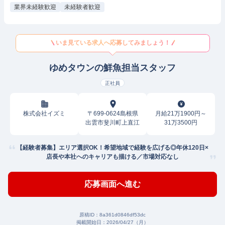
業界未経験歓迎
未経験者歓迎
いま見ている求人へ応募してみましょう！
ゆめタウンの鮮魚担当スタッフ
正社員
株式会社イズミ
〒699-0624島根県
月給21万1900円～
出雲市斐川町上直江
31万3500円
【経験者募集】エリア選択OK！希望地域で経験を広げる◎年休120日×
店長や本社へのキャリアも描ける／市場対応なし
応募画面へ進む
原稿ID：
8a361d0846df53dc
掲載開始日：
2026/04/27（月）