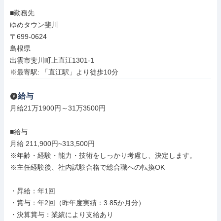
■勤務先

ゆめタウン斐川

〒699-0624

島根県

出雲市斐川町上直江1301-1

※最寄駅: 「直江駅」より徒歩10分
給与
月給21万1900円～31万3500円

■給与

月給 211,900円~313,500円

※年齢・経験・能力・技術をしっかり考慮し、決定します。

※主任経験後、社内試験合格で総合職への転換OK

・昇給：年1回

・賞与：年2回（昨年度実績：3.85か月分）

・決算賞与：業績により支給あり
