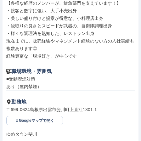
【多様な経歴のメンバーが、鮮魚部門を支えています！】

・接客と数字に強い、大手小売出身

・美しい盛り付けと提案が得意な、小料理店出身

・段取りの良さとスピードが武器の、自衛隊調理出身

・様々な調理法を熟知した、レストラン出身

現在までに、販売経験やマネジメント経験のない方の入社実績も
複数あります◎

経験豊富な「現場好き」が中心です！
職場環境・雰囲気
■受動喫煙対策

あり（屋内禁煙）
勤務地
〒699-0624島根県出雲市斐川町上直江1301-1
Googleマップで開く
ゆめタウン斐川
