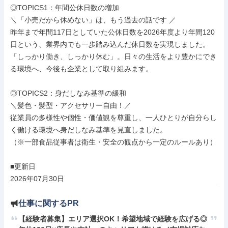
◎TOPICS1：年間公休日数の増加

＼「小売だから休めない」は、もう過去の話です ／

昨年まで年間117日としていた公休日数を2026年度より年間120
日という、業界内でも一歩踏み込んだ休日数を実現しました。

「しっかり働き、しっかり休む」。日々の生活をより豊かにでき
る環境へ、今後も企業として取り組みます。

◎TOPICS2：身だしなみ基準の緩和

＼髪色・髪型・アクセサリー自由！／

従業員の多様性や個性・価値観を尊重し、一人ひとりが自分らし
く働ける環境へ身だしなみ基準を見直しました。

（※一部食品従事者は衛生・安全の観点から一定のルールあり）

■更新日

2026年07月30日
仕事に関するPR
【経験者募集】エリア選択OK！希望地域で経験を広げる◎