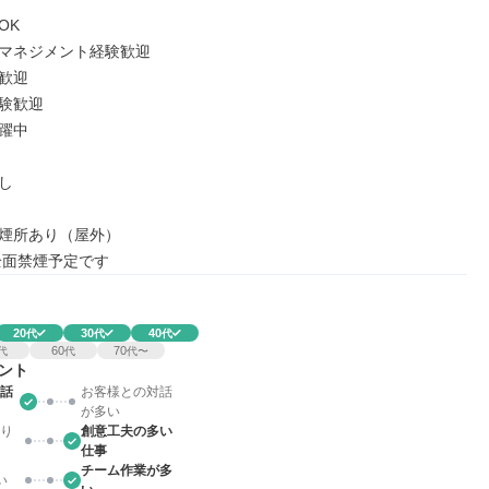
K

マネジメント経験歓迎

歓迎

験歓迎

躍中



煙所あり（屋外）

年全面禁煙予定です
20
30
40
代
代
代
60
70
代
代
代〜
ント
話
お客様との対話
が多い
り
創意工夫の多い
仕事
チーム作業が多
い