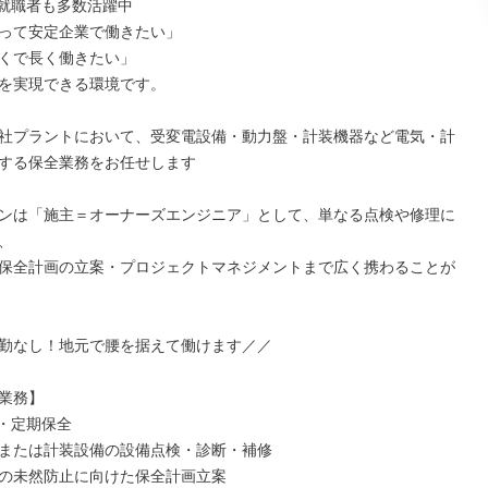
ン就職者も多数活躍中

って安定企業で働きたい」

くで長く働きたい」

を実現できる環境です。

社プラントにおいて、受変電設備・動力盤・計装機器など電気・計
する保全業務をお任せします

ンは「施主＝オーナーズエンジニア」として、単なる点検や修理に


保全計画の立案・プロジェクトマネジメントまで広く携わることが
勤なし！地元で腰を据えて働けます／／

業務】

・定期保全

または計装設備の設備点検・診断・補修

の未然防止に向けた保全計画立案
