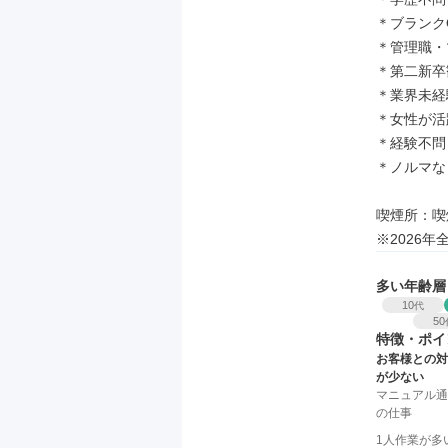
＊ブランクO
＊管理職・
＊第二新卒
＊業界未経
＊女性が活
＊経験不問

＊ノルマなし
喫煙所：喫
※2026
多い年齢層
10
代
50
特徴・ポイ
お客様との対
が少ない
マニュアル通
の仕事
1人作業が多