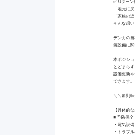
✅ Uター
「地元に戻
「家族の近
そんな想い
デンカの自
装設備に関
本ポジショ
とどまらず、
設備更新や
できます。

＼＼原則転
【具体的な
■ 予防保全
・電気設備
・トラブル