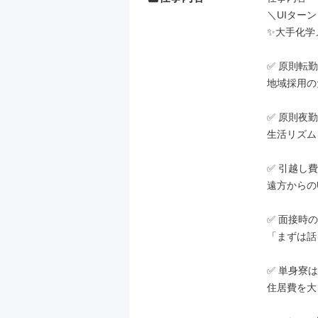
＼UIター
✨大手化学
✅ 原則転
地域採用の
✅ 原則夜
生活リズム
✅ 引越し
遠方からの
✅ 面接時
「まずは話
✅ 単身寮は月
住居費を大