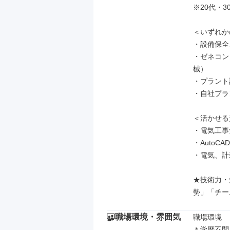
※20代・3
＜いずれか
・設備保全
・ゼネコン
械）

・プラント
・自社プラ
＜活かせる
・電気工事
・AutoCA
・電気、計
★技術力・
勢」「チー
職場環境・雰囲気
職場環境

＊学歴不問
