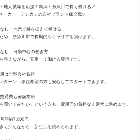
ン・地元就職を応援！新潟・糸魚川で長く働ける／

メーカー「デンカ」の自社プラント保全職✨

勤なし！地元で腰を据えて働ける

ため、糸魚川市で長期的なキャリアを築けます。

勤なし！日勤中心の働き方

を整えながら、安定して働ける環境です。

費用は全額会社負担

UIターン・移住希望の方も安心してスタートできます。

の交通費も全額支給

を聞いてみたい」という方も、費用面の負担なく選考に進めます。

額約7,000円

きく抑えながら、新生活を始められます。
