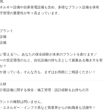
開。

ネルギー設備や自家発電設備も含め、多様なプラント設備を保有
守管理の重要性が年々高まっています。

プラント

設備

設備

から“変える”へ。あなたの保全経験が未来のプラントを創ります／

ーの安定環境のもと、自社設備の持ち主として裁量ある働き方を実
か？

か迷っている」そんな方も、まずはお気軽にご相談ください！
人材

計装設備に関する保全・施工管理・設計経験をお持ちの方

ラントの種類は問いません。

・エネルギー・インフラ系など異業界からの転職者も活躍中！
