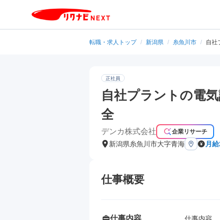
転職・求人トップ
/
新潟県
/
糸魚川市
/
自社
正社員
自社プラントの電気
全
デンカ株式会社
企業リサーチ
新潟県糸魚川市大字青海
月給
仕事概要
仕事内容
仕事内容
