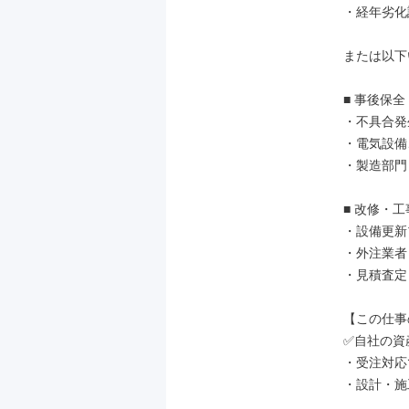
・経年劣化
または以下
■ 事後保全
・不具合発
・電気設備
・製造部門
■ 改修・工
・設備更新
・外注業者
・見積査定
【この仕事
✅自社の資
・受注対応
・設計・施