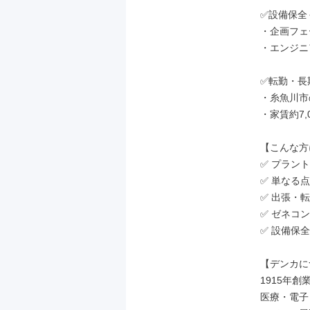
✅設備保全
・企画フェ
・エンジニ
✅転勤・長
・糸魚川市
・家賃約7,
【こんな方
✅ プラン
✅ 単なる
✅ 出張・
✅ ゼネコ
✅ 設備保
【デンカに
1915年
医療・電子