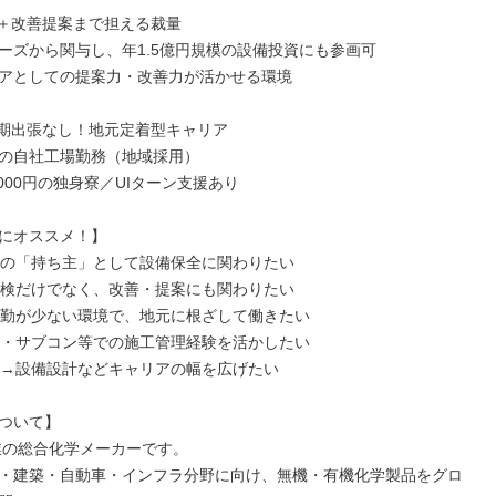
＋改善提案まで担える裁量

ーズから関与し、年1.5億円規模の設備投資にも参画可

アとしての提案力・改善力が活かせる環境

期出張なし！地元定着型キャリア

の自社工場勤務（地域採用）

000円の独身寮／UIターン支援あり

にオススメ！】

トの「持ち主」として設備保全に関わりたい

点検だけでなく、改善・提案にも関わりたい

転勤が少ない環境で、地元に根ざして働きたい

ン・サブコン等での施工管理経験を活かしたい

全→設備設計などキャリアの幅を広げたい

ついて】

創業の総合化学メーカーです。

・建築・自動車・インフラ分野に向け、無機・有機化学製品をグロ