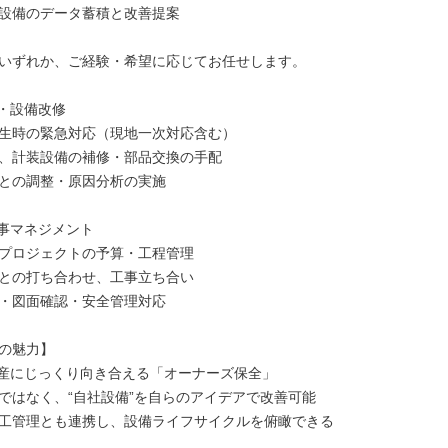
設備のデータ蓄積と改善提案

いずれか、ご経験・希望に応じてお任せします。

・設備改修

生時の緊急対応（現地一次対応含む）

、計装設備の補修・部品交換の手配

との調整・原因分析の実施

事マネジメント

プロジェクトの予算・工程管理

との打ち合わせ、工事立ち合い

・図面確認・安全管理対応

の魅力】

産にじっくり向き合える「オーナーズ保全」

ではなく、“自社設備”を自らのアイデアで改善可能

工管理とも連携し、設備ライフサイクルを俯瞰できる
