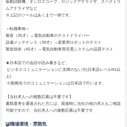
振動試験機、オシロスコープ、ロジックアナライザ、スペクトラ
ムアナライザなど

※上記のツールはあくまで一例です。

＜転職事例＞

製造（35才）→電気自動車のテストドライバー

設備メンテナンス（39才）→産業用ロボットのテスト

製造技術（45才）→電気自動車用充電システムの品質テスト

★日本語での会話や読み書きなど、

 ビジネスコミュニケーションに支障のない方(日本語レベルN1以
上)

 ※勤務先でのコミュニケーションは日本語で行います。

【当社求人への複数応募は不要です】

書類選考を通過された方には、面接時に当社の他の求人もご相談
可能ですので、当社求人への複数応募は不要です
職場環境・雰囲気