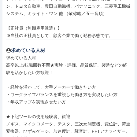
ン、トヨタ自動車、豊田自動織機、パナソニック、三菱重工機械
システム、ミライト・ワン 他 （敬称略／五十音順）

【正社員（無期雇用派遣）】

※当社の正社員として、顧客企業で働く勤務形態です。
求めている人材
求めている人材

高卒以上/転職回数不問★実験・評価、品質保証、製造などの経
験を活かしたい方歓迎！

・経験を活かして、大手メーカーで働きたい方

・ワークライフバランスを重視した働き方を実現したい方

・年収アップを実現させたい方

★下記ツールの使用経験者、歓迎

ノギス、マイクロメータ、テスタ、三次元測定機、変位計、荷重
変換器、ひずみゲージ、加速度計、騒音計、FFTアナライザー、