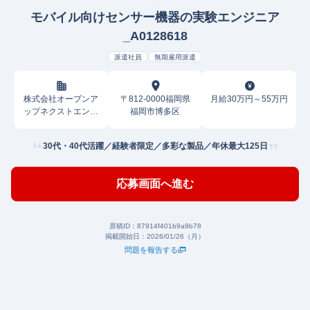
モバイル向けセンサー機器の実験エンジニア
_A0128618
派遣社員
無期雇用派遣
株式会社オープンア
〒812-0000福岡県
月給30万円～55万円
ップネクストエンジ
福岡市博多区
ニア
30代・40代活躍／経験者限定／多彩な製品／年休最大125日
応募画面へ進む
原稿ID：
87914f401b9a9b78
掲載開始日：
2026/01/26（月）
問題を報告する