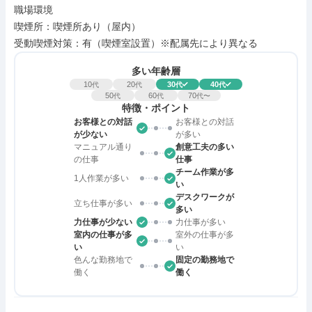
職場環境

喫煙所：喫煙所あり（屋内）

受動喫煙対策：有（喫煙室設置）※配属先により異なる
多い年齢層
10
20
30
40
代
代
代
代
50
60
70
代
代
代〜
特徴・ポイント
お客様との対話
お客様との対話
が少ない
が多い
マニュアル通り
創意工夫の多い
の仕事
仕事
チーム作業が多
1人作業が多い
い
デスクワークが
立ち仕事が多い
多い
力仕事が少ない
力仕事が多い
室内の仕事が多
室外の仕事が多
い
い
色んな勤務地で
固定の勤務地で
働く
働く