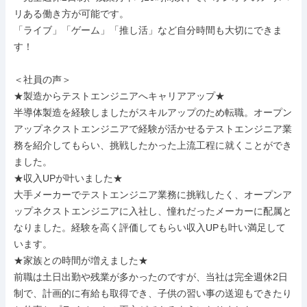
リある働き方が可能です。

「ライブ」「ゲーム」「推し活」など自分時間も大切にできま
す！

＜社員の声＞

★製造からテストエンジニアへキャリアアップ★

半導体製造を経験しましたがスキルアップのため転職。オープン
アップネクストエンジニアで経験が活かせるテストエンジニア業
務を紹介してもらい、挑戦したかった上流工程に就くことができ
ました。

★収入UPが叶いました★

大手メーカーでテストエンジニア業務に挑戦したく、オープンア
ップネクストエンジニアに入社し、憧れだったメーカーに配属と
なりました。経験を高く評価してもらい収入UPも叶い満足して
います。

★家族との時間が増えました★

前職は土日出勤や残業が多かったのですが、当社は完全週休2日
制で、計画的に有給も取得でき、子供の習い事の送迎もできたり