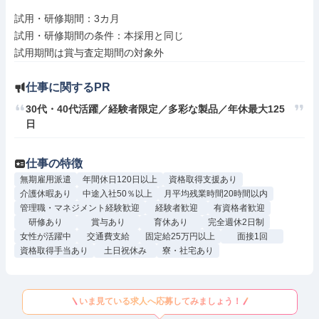
試用・研修期間：3カ月

試用・研修期間の条件：本採用と同じ

仕事に関するPR
30代・40代活躍／経験者限定／多彩な製品／年休最大125
日
仕事の特徴
無期雇用派遣
年間休日120日以上
資格取得支援あり
介護休暇あり
中途入社50％以上
月平均残業時間20時間以内
管理職・マネジメント経験歓迎
経験者歓迎
有資格者歓迎
研修あり
賞与あり
育休あり
完全週休2日制
女性が活躍中
交通費支給
固定給25万円以上
面接1回
資格取得手当あり
土日祝休み
寮・社宅あり
いま見ている求人へ応募してみましょう！