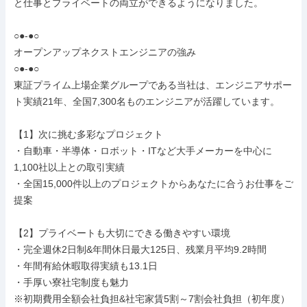
と仕事とプライベートの両立ができるようになりました。

○●-●○

オープンアップネクストエンジニアの強み

○●-●○

東証プライム上場企業グループである当社は、エンジニアサポー
ト実績21年、全国7,300名ものエンジニアが活躍しています。

【1】次に挑む多彩なプロジェクト

・自動車・半導体・ロボット・ITなど大手メーカーを中心に
1,100社以上との取引実績

・全国15,000件以上のプロジェクトからあなたに合うお仕事をご
提案

【2】プライベートも大切にできる働きやすい環境

・完全週休2日制&年間休日最大125日、残業月平均9.2時間

・年間有給休暇取得実績も13.1日

・手厚い寮社宅制度も魅力

※初期費用全額会社負担&社宅家賃5割～7割会社負担（初年度）
