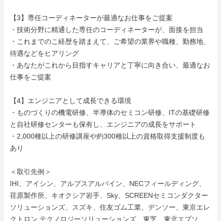
【3】専任コーディネーターが最適なお仕事をご提案

・技術分野に精通した専任のコーディネーターが、面接を担当

・これまでのこ経歴を踏まえて、ご希望の業界や職種、勤務地、
待遇などをヒアリング

・あなたがこれから目指すキャリアと丁寧に向き合い、最適なお
仕事をご提案

【4】エンジニアとして成長できる環境

・ものづくりの機電研修、半導体のセミコン研修、ITの基礎研修
と自社研修センターも保有し、エンジニアの成長をサポート

・2,000種以上の研修講座や約300種以上の資格取得支援制度も
あり

＜取引先例＞

IHI、アイシン、アルプスアルパイン、NECフィールディング、
荏原製作所、キオクシア岩手、Sky、SCREENセミコンダクター
ソリューションズ、スズキ、住友ゴム工業、デンソー、東京エレ
クトロン テクノロジーソリューションズ、東芝、東北エプソ