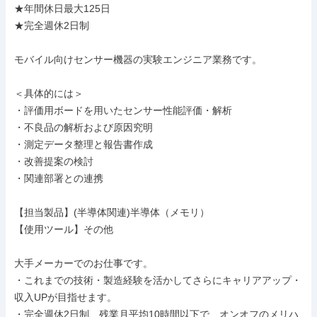
★年間休日最大125日

★完全週休2日制

モバイル向けセンサー機器の実験エンジニア業務です。

＜具体的には＞

・評価用ボードを用いたセンサー性能評価・解析

・不良品の解析および原因究明

・測定データ整理と報告書作成

・改善提案の検討

・関連部署との連携

【担当製品】(半導体関連)半導体（メモリ）

【使用ツール】その他

大手メーカーでのお仕事です。

・これまでの技術・製造経験を活かしてさらにキャリアアップ・
収入UPが目指せます。

・完全週休2日制、残業月平均10時間以下で、オンオフのメリハ