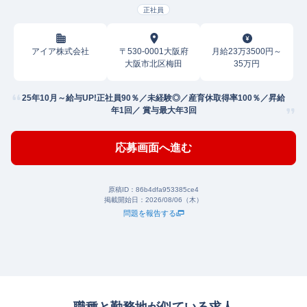
正社員
アイア株式会社
〒530-0001大阪府
月給23万3500円～
大阪市北区梅田
35万円
25年10月～給与UP!正社員90％／未経験◎／産育休取得率100％／昇給
年1回／ 賞与最大年3回
応募画面へ進む
原稿ID：
86b4dfa953385ce4
掲載開始日：
2026/08/06（木）
問題を報告する