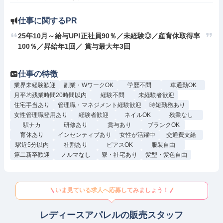
仕事に関するPR
25年10月～給与UP!正社員90％／未経験◎／産育休取得率
100％／昇給年1回／ 賞与最大年3回
仕事の特徴
業界未経験歓迎
副業・WワークOK
学歴不問
車通勤OK
月平均残業時間20時間以内
経験不問
未経験者歓迎
住宅手当あり
管理職・マネジメント経験歓迎
時短勤務あり
女性管理職登用あり
経験者歓迎
ネイルOK
残業なし
駅ナカ
研修あり
賞与あり
ブランクOK
育休あり
インセンティブあり
女性が活躍中
交通費支給
駅近5分以内
社割あり
ピアスOK
服装自由
第二新卒歓迎
ノルマなし
寮・社宅あり
髪型・髪色自由
いま見ている求人へ応募してみましょう！
レディースアパレルの販売スタッフ