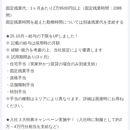
固定残業代：1ヶ月あたり2万9500円以上（固定残業時間：20時
間）

固定残業時間を超えた勤務時間については別途残業代を支給する

★25.10月～給与の下限をUPしました！

※ 記載の給与は採用時の月額

※ 経験･能力を考慮の上、当社規定により優遇します

※ 試用期間あり(3ヶ月)

・住宅手当（実家外かつ賃貸の場合のみ別途支給）

・固定残業手当

・資格手当

・店舗職制手当

・特別手当

※手当の種類はエリアにより異なります。詳細は面接時にお尋ね
ください。

★入社３大特典キャンペーン実施中！（入社時に制服として約3
万～4万円分相当を支給など）
