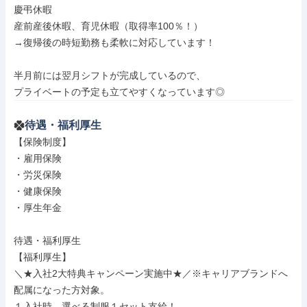
慶弔休暇

産前産後休暇、育児休暇（取得率100％！）

→復帰後の時短勤務も柔軟に対応しています！

半月前には翌月シフトが完成しているので、

プライベートの予定も立てやすくなっています◎
待遇・福利厚生
【保険制度】

・雇用保険

・労災保険

・健康保険

・厚生年金

待遇・福利厚生

【福利厚生】

＼★入社2大特典キャンペーン実施中★／※キャリアブランドへ
配属になった方対象。

１入社時、選べる制服１セット支給！
