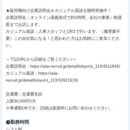
★販売職向け企業説明会＆カジュアル面談を随時実施中！

企業説明会：オンライン講義形式で約1時間、会社の事業～制度
面までお話します。

カジュアル面談：人事スタッフと1対1で行います。（履歴書不
要）この会社気になる！と思われた方はお気軽にご参加くださ
い。

＜下記URLから詳細をご覧ください♪＞

企業説明会：https://aiia-recruit.jp/detail/tokyo/ct_113/4511845/

カジュアル面談：https://aiia-
recruit.jp/detail/tokyo/ct_113/10921519/

交通費：交通費支給

上限30,000円/月

※車通勤OKです。詳細は面接時にお問い合わせください。
勤務時間
シフト制
