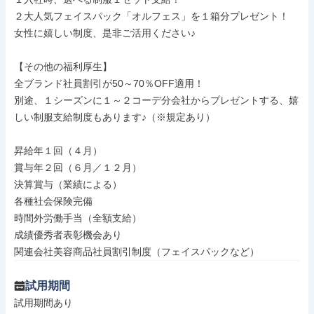
２大人気フェイスパック「オルフェス」を１箱分プレゼント！

女性に嬉しい制度、是非ご活用ください♪

【その他の福利厚生】

全ブランド社員割引が50～70％OFF適用！

別途、１シーズンに１～２コーデ分会社からプレゼントする、嬉
しい制服支給制度もあります♪（※規定あり）

昇給年１回（４月）

賞与年２回（６月／１２月）

決算賞与（業績による）

各種社会保険完備

時間外労働手当（全額支給）

成績優秀者表彰機会あり

関連会社美容商品社員割引制度（フェイスパックなど）
試用期間
試用期間あり
