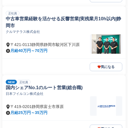
正社員
中古車営業経験を活かせる反響営業|実残業月10h以内|静
岡市
クルマテラス株式会社
〒421-0113静岡県静岡市駿河区下川原
月給40万円～70万円
気になる
NEW
正社員
国内シェアNo.1のルート営業(総合職)
日本フイルコン株式会社
〒419-0201静岡県富士市厚原
月給25万円～35万円