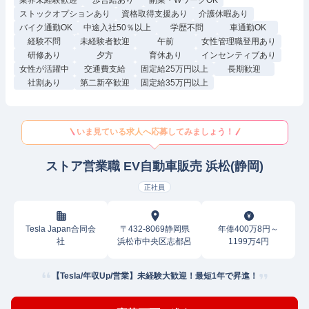
業界未経験歓迎
歩合給あり
副業・WワークOK
ストックオプションあり
資格取得支援あり
介護休暇あり
バイク通勤OK
中途入社50％以上
学歴不問
車通勤OK
経験不問
未経験者歓迎
午前
女性管理職登用あり
研修あり
夕方
育休あり
インセンティブあり
女性が活躍中
交通費支給
固定給25万円以上
長期歓迎
社割あり
第二新卒歓迎
固定給35万円以上
いま見ている求人へ応募してみましょう！
ストア営業職 EV自動車販売 浜松(静岡)
正社員
Tesla Japan合同会
〒432-8069静岡県
年俸400万8円～
社
浜松市中央区志都呂
1199万4円
【Tesla/年収Up/営業】未経験大歓迎！最短1年で昇進！