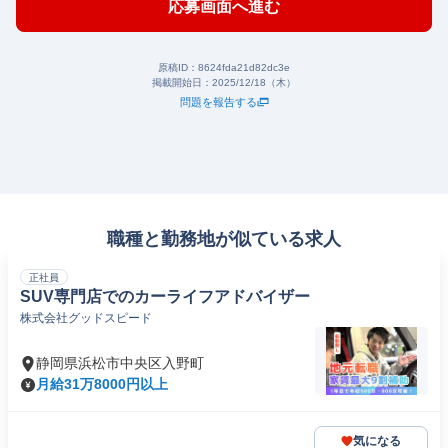
応募画面へ進む
原稿ID：
8624fda21d82dc3e
掲載開始日：
2025/12/18（木）
問題を報告する
職種と勤務地が似ている求人
正社員
SUV専門店でのカーライフアドバイザー
株式会社グッドスピード
静岡県浜松市中央区入野町
月給31万8000円以上
気になる