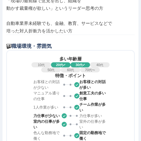
「現場の最前線で意見を出し、組織を

動かす裁量権が欲しい」というリーダー思考の方

自動車業界未経験でも、金融、教育、サービスなどで

培った対人折衝力を活かしたい方
職場環境・雰囲気
多い年齢層
10
20
30
40
代
代
代
代
50
60
70
代
代
代〜
特徴・ポイント
お客様との対話
お客様との対話
が少ない
が多い
マニュアル通り
創意工夫の多い
の仕事
仕事
チーム作業が多
1人作業が多い
い
力仕事が少ない
力仕事が多い
室内の仕事が多
室外の仕事が多
い
い
色んな勤務地で
固定の勤務地で
働く
働く