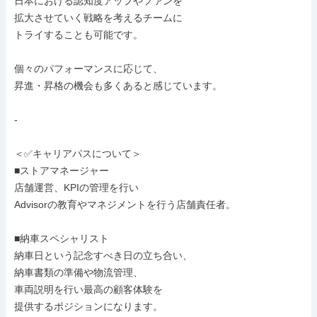
日本における認知度アップやファンを

拡大させていく戦略を考えるチームに

トライすることも可能です。

個々のパフォーマンスに応じて、

昇進・昇格の機会も多くあると感じています。

-

＜✅キャリアパスについて＞

■ストアマネージャー

店舗運営、KPIの管理を行い

Advisorの教育やマネジメントを行う店舗責任者。

■納車スペシャリスト

納車日という記念すべき日の立ち合い、

納車書類の準備や物流管理、

車両説明を行い最高の顧客体験を

提供するポジションになります。
