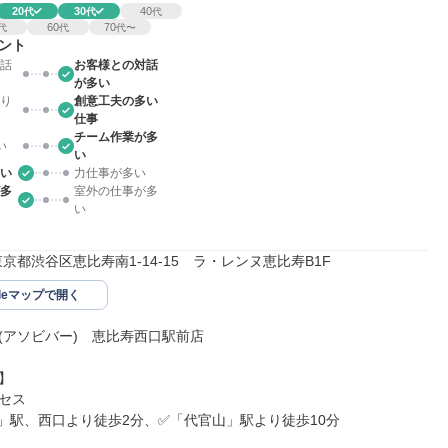
20
30
40
代
代
代
60
70
代
代
代〜
ント
話
お客様との対話
が多い
り
創意工夫の多い
仕事
チーム作業が多
い
い
い
力仕事が多い
多
室外の仕事が多
い
22東京都渋谷区恵比寿南1-14-15　ラ・レンヌ恵比寿B1F
gleマップで開く
AR(アソビバー)　恵比寿西口駅前店



セス

」駅、西口より徒歩2分、✅「代官山」駅より徒歩10分