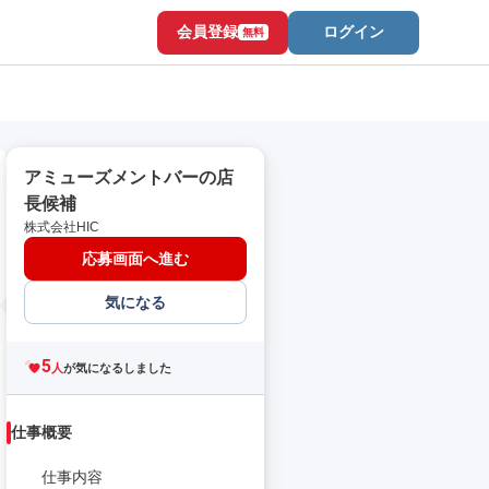
会員登録
ログイン
無料
アミューズメントバーの店
長候補
株式会社HIC
応募画面へ進む
気になる
5
人
が気になるしました
仕事概要
仕事内容