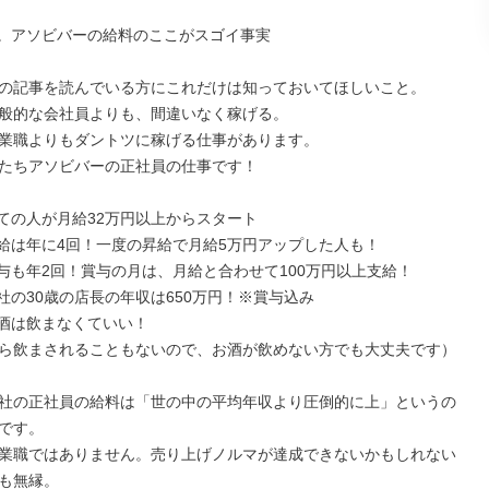
開。アソビバーの給料のここがスゴイ事実

の記事を読んでいる方にこれだけは知っておいてほしいこと。

般的な会社員よりも、間違いなく稼げる。

業職よりもダントツに稼げる仕事があります。

たちアソビバーの正社員の仕事です！

全ての人が月給32万円以上からスタート

昇給は年に4回！一度の昇給で月給5万円アップした人も！

賞与も年2回！賞与の月は、月給と合わせて100万円以上支給！

社の30歳の店長の年収は650万円！※賞与込み

お酒は飲まなくていい！

ら飲まされることもないので、お酒が飲めない方でも大丈夫です）

社の正社員の給料は「世の中の平均年収より圧倒的に上」というの
です。

業職ではありません。売り上げノルマが達成できないかもしれない
も無縁。
