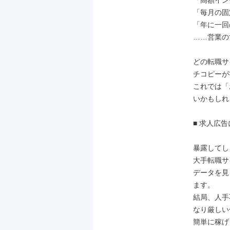
「高額イン
「毎月の固
「年に一回
……営業の
どの転職サ
チコピーが
これでは「
いかもしれ
■ 求人広
暴露してし
大手転職サ
データを見
ます。

結局、人手
なり厳しい
簡単に稼げ