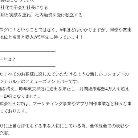
取締役になっていく

分社化で子会社社長になる

信用と実績を重ね、社内融資を受け独立する

スグに！ということではなく、5年ほどはかかりますが、同僚や友達
地位と名誉と収入が5年先に待っています！

━━━━━━━━━━━━━

ーとは？

━━━━━━━━━━━━━

たすべてのお客様に楽しんでいただけるような新しいコンセプトの
ツナガル」のアミューズメントバーです。

舗を構え、昨年東京渋谷に進出を果たし、月間総来客数4万人を超え
ーBARになりました。

式会社HICでは、マーケティング事業やアプリ制作事業など様々な事
っております。

りに正当な評価をする事を大切にしている為、全体総会での表彰や
充実。
