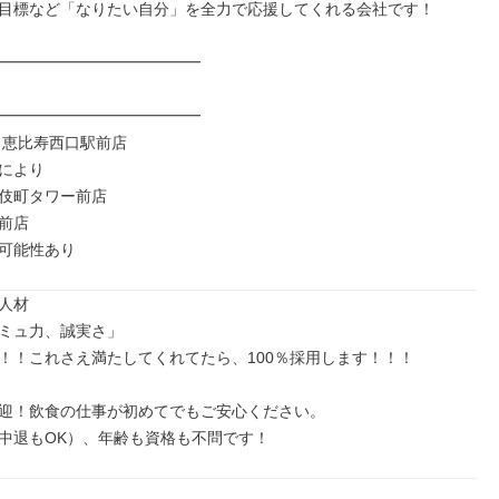
目標など「なりたい自分」を全力で応援してくれる会社です！

━━━━━━━━━━━━━

━━━━━━━━━━━━━

AR 恵比寿西口駅前店

により

伎町タワー前店

前店

可能性あり
人材

ミュ力、誠実さ」

！！これさえ満たしてくれてたら、100％採用します！！！

迎！飲食の仕事が初めてでもご安心ください。

中退もOK）、年齢も資格も不問です！