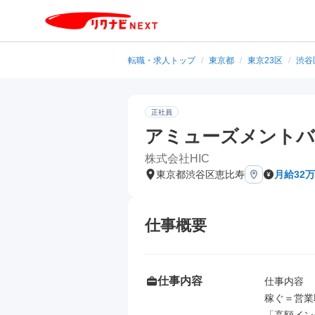
転職・求人トップ
/
東京都
/
東京23区
/
渋谷
正社員
アミューズメントバ
株式会社HIC
東京都渋谷区恵比寿
月給32
仕事概要
仕事内容
仕事内容

稼ぐ＝営業