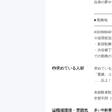
自身の夢や
━━━━━
■ 勤務地

━━━━━
ASOBIB
※採用状況
・新宿歌舞
・渋谷横丁
での勤務の
求めている人材
求めている
「愛嬌、コ
……以上！
未経験者歓
学歴不問（
多い年齢層
職場環境・雰囲気