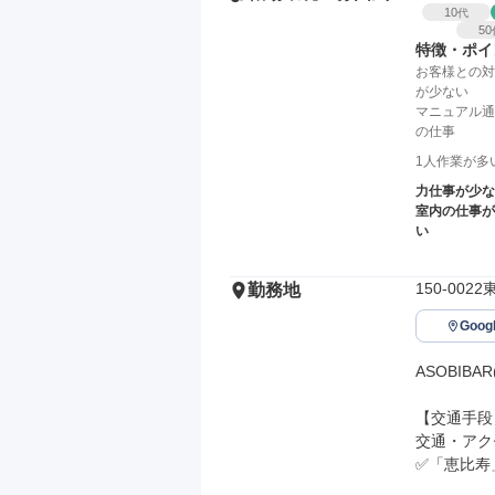
10
代
50
特徴・ポイ
お客様との対
が少ない
マニュアル通
の仕事
1人作業が多
力仕事が少な
室内の仕事が
い
150-00
勤務地
Goo
ASOBIB
【交通手段】
交通・アク
✅「恵比寿