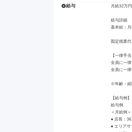
給与
月給32万円
給与詳細

基本給：月給
固定残業代
【一律手当】
全員に一律
全員に一律
※年齢・経
【給与例】

給与例

＜月給例＞

● 店長：36
● エリアサ