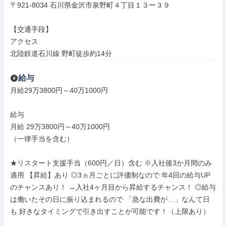
〒921-8034 石川県金沢市泉野町４丁目１３ー３９

【交通手段】

アクセス

北陸鉄道石川線 野町徒歩約14分
給与
月給29万3800円～40万1000円

給与

月給 29万3800円～40万1000円

（一律手当を含む）

★リスタート支援手当（600円／日）含む ※入社後3か月間のみ
適用 【昇給】あり ◎3ヵ月ごとに評価制なので 年4回の給与UP
のチャンスあり！ →入社4ヶ月目から昇給するチャンス！ ◎給与
は働いたその日に振り込まれるので 「急な出費が…」なんて日
も 好きなタイミングで引き出すことが可能です！（上限あり）
