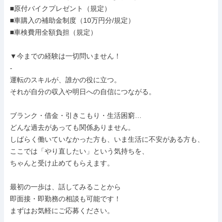
■原付バイクプレゼント（規定）

■車購入の補助金制度（10万円分/規定）

■車検費用全額負担（規定）

▼今までの経験は一切問いません！

-

運転のスキルが、誰かの役に立つ。

それが自分の収入や明日への自信につながる。

ブランク・借金・引きこもり・生活困窮…

どんな過去があっても関係ありません。

しばらく働いていなかった方も、いま生活に不安がある方も、

ここでは「やり直したい」という気持ちを、

ちゃんと受け止めてもらえます。

最初の一歩は、話してみることから

即面接・即勤務の相談も可能です！

まずはお気軽にご応募ください。
