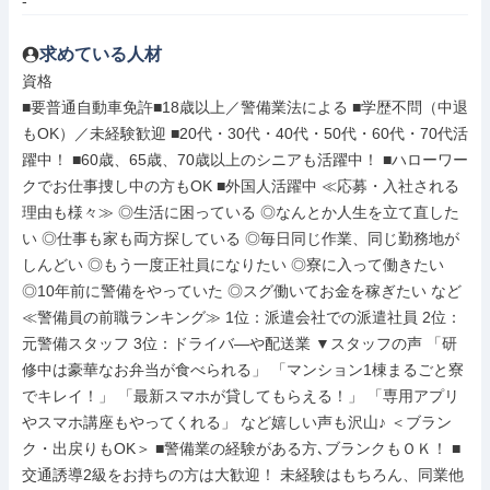
-
求めている人材
資格

■要普通自動車免許■18歳以上／警備業法による ■学歴不問（中退
もOK）／未経験歓迎 ■20代・30代・40代・50代・60代・70代活
躍中！ ■60歳、65歳、70歳以上のシニアも活躍中！ ■ハローワー
クでお仕事捜し中の方もOK ■外国人活躍中 ≪応募・入社される
理由も様々≫ ◎生活に困っている ◎なんとか人生を立て直した
い ◎仕事も家も両方探している ◎毎日同じ作業、同じ勤務地が
しんどい ◎もう一度正社員になりたい ◎寮に入って働きたい 
◎10年前に警備をやっていた ◎スグ働いてお金を稼ぎたい など 
≪警備員の前職ランキング≫ 1位：派遣会社での派遣社員 2位：
元警備スタッフ 3位：ドライバ―や配送業 ▼スタッフの声 「研
修中は豪華なお弁当が食べられる」 「マンション1棟まるごと寮
でキレイ！」 「最新スマホが貸してもらえる！」 「専用アプリ
やスマホ講座もやってくれる」 など嬉しい声も沢山♪ ＜ブラン
ク・出戻りもOK＞ ■警備業の経験がある方､ブランクもＯＫ！ ■
交通誘導2級をお持ちの方は大歓迎！ 未経験はもちろん、同業他