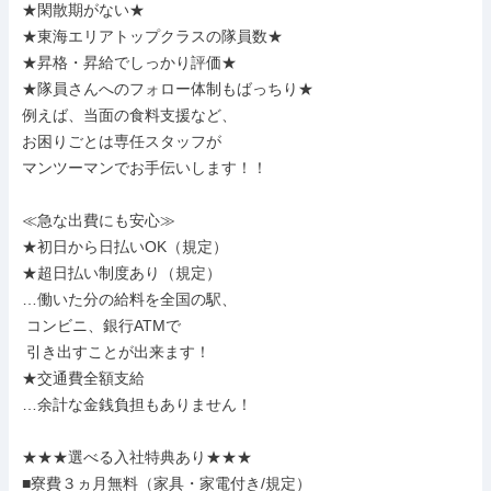
★閑散期がない★

★東海エリアトップクラスの隊員数★

★昇格・昇給でしっかり評価★

★隊員さんへのフォロー体制もばっちり★

例えば、当面の食料支援など、

お困りごとは専任スタッフが

マンツーマンでお手伝いします！！

≪急な出費にも安心≫

★初日から日払いOK（規定）

★超日払い制度あり（規定）

…働いた分の給料を全国の駅、

 コンビニ、銀行ATMで

 引き出すことが出来ます！

★交通費全額支給

…余計な金銭負担もありません！

★★★選べる入社特典あり★★★

■寮費３ヵ月無料（家具・家電付き/規定）
