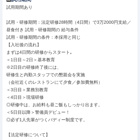
試用期間あり

試用・研修期間：法定研修28時間（4日間）で3万2000円支給／
昼食付き 試用・研修期間の 給与条件

試用・研修期間の条件：本採用と同じ

【入社後の流れ】

まずは4日間の研修からスタート｡

＜1日目～2日＞基本教育

※2日目の研修終了後には、

研修生と内勤スタッフでの懇親会を実施

（会社近くのレストランにて夕食／参加費無料）

＜3日目＞業務別教育

＜4日目＞現場研修

◎研修中は、お給料も昼ご飯もしっかり出ます。

＜5日目以降＞警備員デビュー！

◎必ず1人先輩がつくバディー制度です。

【法定研修について】
