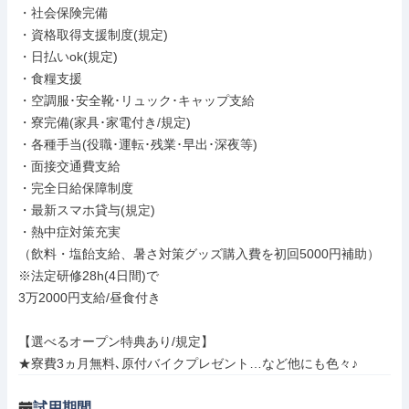
・社会保険完備

・資格取得支援制度(規定)

・日払いok(規定)

・食糧支援

・空調服･安全靴･リュック･キャップ支給

・寮完備(家具･家電付き/規定)

・各種手当(役職･運転･残業･早出･深夜等)

・面接交通費支給

・完全日給保障制度

・最新スマホ貸与(規定)

・熱中症対策充実

（飲料・塩飴支給、暑さ対策グッズ購入費を初回5000円補助）

※法定研修28h(4日間)で

3万2000円支給/昼食付き

【選べるオープン特典あり/規定】

★寮費3ヵ月無料､原付バイクプレゼント…など他にも色々♪
試用期間