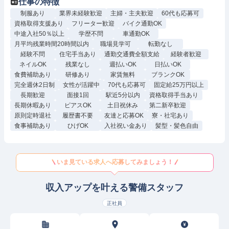
仕事の特徴
制服あり
業界未経験歓迎
主婦・主夫歓迎
60代も応募可
資格取得支援あり
フリーター歓迎
バイク通勤OK
中途入社50％以上
学歴不問
車通勤OK
月平均残業時間20時間以内
職場見学可
転勤なし
経験不問
住宅手当あり
通勤交通費全額支給
経験者歓迎
ネイルOK
残業なし
週払いOK
日払いOK
食費補助あり
研修あり
家賃無料
ブランクOK
完全週休2日制
女性が活躍中
70代も応募可
固定給25万円以上
長期歓迎
面接1回
駅近5分以内
資格取得手当あり
長期休暇あり
ピアスOK
土日祝休み
第二新卒歓迎
原則定時退社
履歴書不要
友達と応募OK
寮・社宅あり
食事補助あり
ひげOK
入社祝い金あり
髪型・髪色自由
いま見ている求人へ応募してみましょう！
収入アップを叶える警備スタッフ
正社員