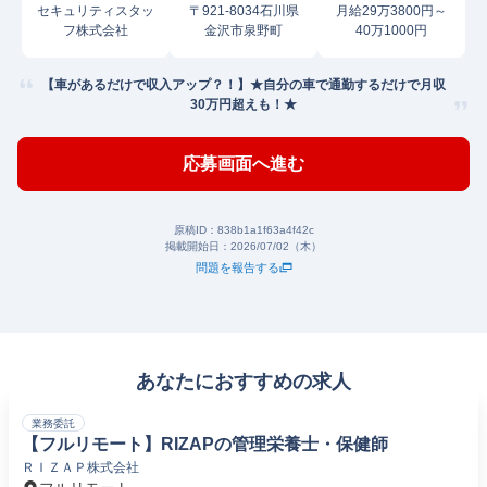
セキュリティスタッ
〒921-8034石川県
月給29万3800円～
フ株式会社
金沢市泉野町
40万1000円
【車があるだけで収入アップ？！】★自分の車で通勤するだけで月収
30万円超えも！★
応募画面へ進む
原稿ID：
838b1a1f63a4f42c
掲載開始日：
2026/07/02（木）
問題を報告する
あなたにおすすめの求人
業務委託
【フルリモート】RIZAPの管理栄養士・保健師
ＲＩＺＡＰ株式会社