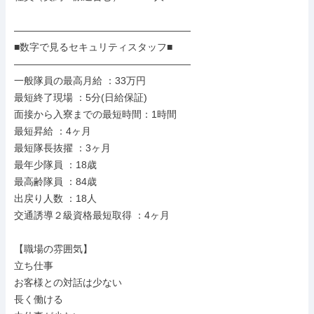
――――――――――――――――――

■数字で見るセキュリティスタッフ■

――――――――――――――――――

一般隊員の最高月給 ：33万円

最短終了現場 ：5分(日給保証)

面接から入寮までの最短時間：1時間

最短昇給 ：4ヶ月

最短隊長抜擢 ：3ヶ月

最年少隊員 ：18歳

最高齢隊員 ：84歳

出戻り人数 ：18人

交通誘導２級資格最短取得 ：4ヶ月

【職場の雰囲気】

立ち仕事

お客様との対話は少ない

長く働ける
