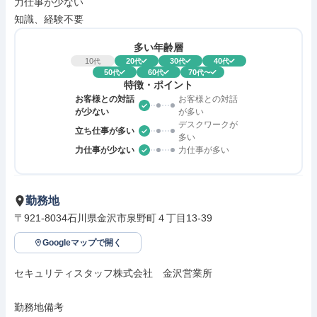
力仕事が少ない

知識、経験不要
多い年齢層
10
20
30
40
代
代
代
代
50
60
70
代
代
代〜
特徴・ポイント
お客様との対話
お客様との対話
が少ない
が多い
デスクワークが
立ち仕事が多い
多い
力仕事が少ない
力仕事が多い
勤務地
〒921-8034石川県金沢市泉野町４丁目13-39
Googleマップで開く
セキュリティスタッフ株式会社　金沢営業所

勤務地備考
