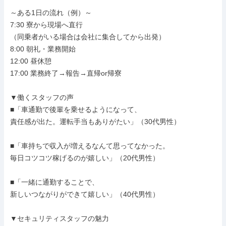
～ある1日の流れ（例）～

7:30 寮から現場へ直行

（同乗者がいる場合は会社に集合してから出発）

8:00 朝礼・業務開始

12:00 昼休憩

17:00 業務終了→報告→直帰or帰寮

▼働くスタッフの声

■「車通勤で後輩を乗せるようになって、

責任感が出た。運転手当もありがたい」（30代男性）

■「車持ちで収入が増えるなんて思ってなかった。

毎日コツコツ稼げるのが嬉しい」（20代男性）

■「一緒に通勤することで、

新しいつながりができて嬉しい」（40代男性）

▼セキュリティスタッフの魅力
