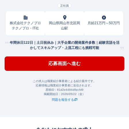
正社員
株式会社テクノプロ
岡山県岡山市北区岡
月給21万円～50万円
テクノプロ・IT社
山駅
年間休日122日｜土日祝休み｜大手企業の開発案件多数｜経験言語を活
かしてスキルアップ・上流工程にも挑戦可能
応募画面へ進む
この求人は職業紹介事業者による紹介案件です。
応募情報は職業紹介事業者に送信されます。
原稿ID：
81d2e4484d8ecfd9
掲載開始日：
2026/05/22（金）
問題を報告する