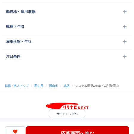
勤務地 × 雇用形態
職種 × 年収
雇用形態 × 年収
注目条件
転職・求人トップ
/
岡山県
/
岡山市
/
北区
/
システム開発/Java・C言語/岡山
サイトトップへ
中途採用をご検討の企業様
利用規約・プライバシーポリシー
サイトマップ
ヘルプ・お問い合わせ
応募画面へ進む