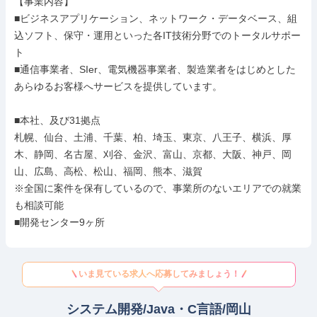
【事業内容】

■ビジネスアプリケーション、ネットワーク・データベース、組
込ソフト、保守・運用といった各IT技術分野でのトータルサポー
ト

■通信事業者、SIer、電気機器事業者、製造業者をはじめとした
あらゆるお客様へサービスを提供しています。

■本社、及び31拠点

札幌、仙台、土浦、千葉、柏、埼玉、東京、八王子、横浜、厚
木、静岡、名古屋、刈谷、金沢、富山、京都、大阪、神戸、岡
山、広島、高松、松山、福岡、熊本、滋賀

※全国に案件を保有しているので、事業所のないエリアでの就業
も相談可能

■開発センター9ヶ所
いま見ている求人へ応募してみましょう！
システム開発/Java・C言語/岡山