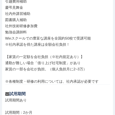
引越費用補助

慶弔見舞金

社内外講習補助

図書購入補助

社外技術研修参加費

勉強会講師料

Winスクールでの豊富な講座を全国約50校で受講可能

※社内承認を得た講座は全額会社負担！

【家賃の一定額を会社負担（※社内規定あり）】

通勤が難しい場合「借り上げ社宅制度」があり

家賃の一部を会社が負担。（個人負担月に2~3万）

※各種制度・研修の利用については、社内承認が必要です
試用期間
試用期間あり

試用期間：2か月
