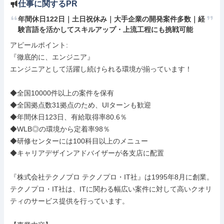
仕事に関するPR
年間休日122日｜土日祝休み｜大手企業の開発案件多数｜経
験言語を活かしてスキルアップ・上流工程にも挑戦可能
アピールポイント: 

『徹底的に、エンジニア』

エンジニアとして活躍し続けられる環境が揃っています！

◆全国10000件以上の案件を保有

◆全国拠点数31拠点のため、UIターンも歓迎

◆年間休日123日、有給取得率80.6％

◆WLB◎の環境から定着率98％

◆研修センターには100科目以上のメニュー

◆キャリアデザインアドバイザーが各支店に配置

『株式会社テクノプロ テクノプロ・IT社』は1995年8月に創業。
テクノプロ・IT社は、ITに関わる幅広い案件に対して高いクオリ
ティのサービス提供を行っています。
