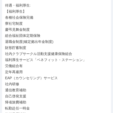
待遇・福利厚生: 

【福利厚生】

各種社会保険完備

寮社宅制度

慶弔見舞金制度

総合福祉団体定期保険

退職金制度(確定拠出年金制度)

財形貯蓄制度

社内クラブサークル活動支援健康保険組合

福利厚生サービス「ベネフィット・ステーション」

労働組合有

定年再雇用

EAP（カウンセリング）サービス

社内研修

通信教育補助

自己啓発支援

帰省旅費補助

転勤赴任一時金
