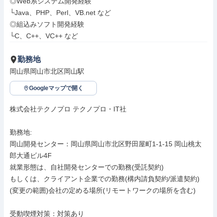
◎Web系システム開発経験

└Java、PHP、Perl、VB.net など

◎組込みソフト開発経験

└C、C++、VC++ など
勤務地
岡山県岡山市北区岡山駅
Googleマップで開く
株式会社テクノプロ テクノプロ・IT社

勤務地: 

岡山開発センター：岡山県岡山市北区野田屋町1-1-15 岡山桃太
郎大通ビル4F

就業形態は、自社開発センターでの勤務(受託契約)

もしくは、クライアント企業での勤務(構内請負契約/派遣契約)

(変更の範囲)会社の定める場所(リモートワークの場所を含む)

受動喫煙対策：対策あり
