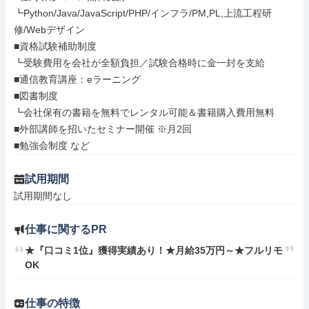
┗Python/Java/JavaScript/PHP/インフラ/PM,PL,上流工程研
修/Webデザイン

■資格試験補助制度

┗受験費用を会社が全額負担／試験合格時に金一封を支給

■通信教育講座：eラーニング

■図書制度

┗会社保有の書籍を無料でレンタル可能＆書籍購入費用無料

■外部講師を招いたセミナー開催 ※月2回

■勉強会制度 など
試用期間
試用期間なし
仕事に関するPR
★『口コミ1位』獲得実績あり！★月給35万円～★フルリモ
OK
仕事の特徴