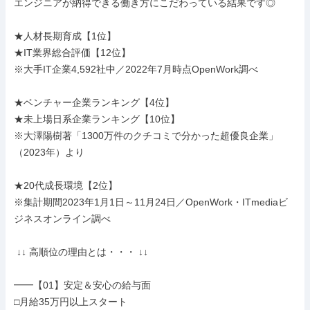
エンジニアが納得できる働き方にこだわっている結果です◎

★人材長期育成【1位】

★IT業界総合評価【12位】

※大手IT企業4,592社中／2022年7月時点OpenWork調べ

★ベンチャー企業ランキング【4位】

★未上場日系企業ランキング【10位】

※大澤陽樹著「1300万件のクチコミで分かった超優良企業」
（2023年）より

★20代成長環境【2位】

※集計期間2023年1月1日～11月24日／OpenWork・ITmediaビ
ジネスオンライン調べ

 ↓↓ 高順位の理由とは・・・ ↓↓

━━【01】安定＆安心の給与面

□月給35万円以上スタート
