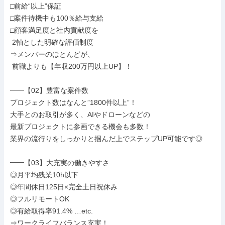
□前給“以上”保証

□案件待機中も100％給与支給

□顧客満足度と社内貢献度を

 2軸とした明確な評価制度

⇒メンバーのほとんどが、

 前職よりも【年収200万円以上UP】！

━━【02】豊富な案件数

プロジェクト数はなんと”1800件以上”！

大手とのお取引が多く、AIやドローンなどの

最新プロジェクトに参画できる機会も多数！

業界の流行りをしっかりと掴んだ上でステップUP可能です◎

━━【03】大充実の働きやすさ

◎月平均残業10h以下

◎年間休日125日×完全土日祝休み

◎フルリモートOK

◎有給取得率91.4% …etc.

⇒ワークライフバランス充実！
