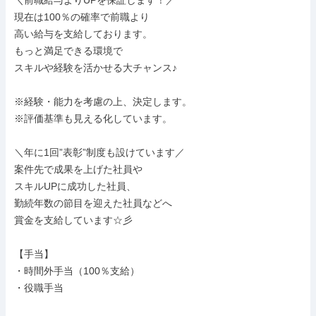
＼前職給与よりUPを保証します！／

現在は100％の確率で前職より

高い給与を支給しております。

もっと満足できる環境で

スキルや経験を活かせる大チャンス♪

※経験・能力を考慮の上、決定します。

※評価基準も見える化しています。

＼年に1回”表彰”制度も設けています／

案件先で成果を上げた社員や

スキルUPに成功した社員、

勤続年数の節目を迎えた社員などへ

賞金を支給しています☆彡

【手当】

・時間外手当（100％支給）

・役職手当
