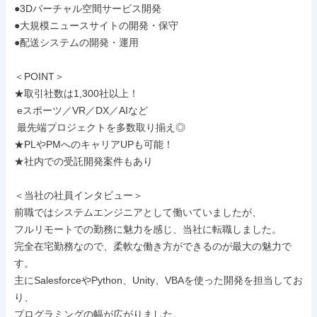
●3Dバーチャル空間サービス開発

●大規模ニュースサイトの開発・保守

●配送システムの開発・運用

＜POINT＞

★取引社数は1,300社以上！

 eスポーツ／VR／DX／AIなど

 最先端プロジェクトを多数取り揃え◎

★PLやPMへのキャリアUPも可能！

★社内での受託開発案件もあり

＜当社の社員インタビュー＞

前職ではシステムエンジニアとして働いていましたが、

フルリモートでの勤務に魅力を感じ、当社に転職しました。

完全在宅勤務なので、柔軟な働き方ができるのが最大の魅力で
す。

主にSalesforceやPython、Unity、VBAを使った開発を担当してお
り、

プログラミングの幅が広がりました。
