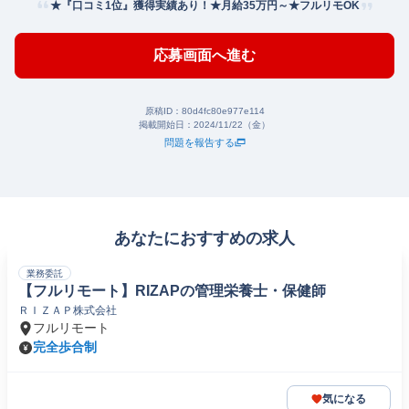
★『口コミ1位』獲得実績あり！★月給35万円～★フルリモOK
応募画面へ進む
原稿ID：
80d4fc80e977e114
掲載開始日：
2024/11/22（金）
問題を報告する
あなたにおすすめの求人
業務委託
【フルリモート】RIZAPの管理栄養士・保健師
ＲＩＺＡＰ株式会社
フルリモート
完全歩合制
気になる