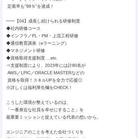
 定着率も”98％”を達成！

━━【04】成長し続けられる研修制度

◆社内研修コース

◆インフラ／PL・PM・上流工程研修

◆通信教育講座（eラーニング）

◆マネジメント研修

◆資格取得支援制度 …etc.

⇒支援制度により、2023年には計80名が

 AWS／LPIC／ORACLE MASTERなどの

 資格を取得！スキルUPを全力で応援◎

※詳しくは福利厚生欄をCHECK！

こうした環境が整えているのは、

「一番身近な社員を幸せにすること」を

最重要ミッションと捉えている代表の想いから。

エンジニアのことを考えた会社づくりを
