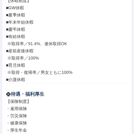
【休暇制度】

■GW休暇

■夏季休暇

■年末年始休暇

■慶弔休暇

■有給休暇

 ※取得率／91.4%、連休取得OK

■産前産後休暇

 ※取得率／100%

■育児休暇

 ※取得・復帰率／男女ともに100%

■介護休暇
待遇・福利厚生
【保険制度】

・雇用保険

・労災保険

・健康保険

・厚生年金
