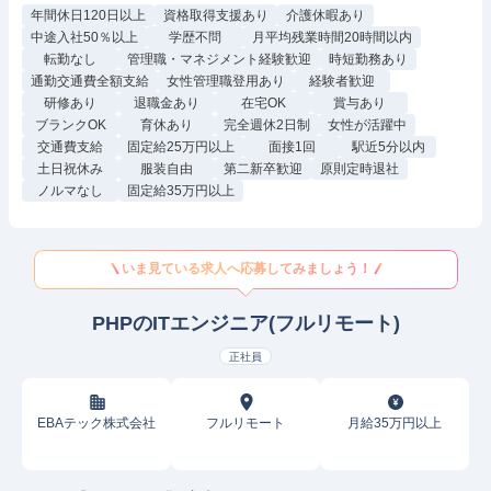
年間休日120日以上
資格取得支援あり
介護休暇あり
中途入社50％以上
学歴不問
月平均残業時間20時間以内
転勤なし
管理職・マネジメント経験歓迎
時短勤務あり
通勤交通費全額支給
女性管理職登用あり
経験者歓迎
研修あり
退職金あり
在宅OK
賞与あり
ブランクOK
育休あり
完全週休2日制
女性が活躍中
交通費支給
固定給25万円以上
面接1回
駅近5分以内
土日祝休み
服装自由
第二新卒歓迎
原則定時退社
ノルマなし
固定給35万円以上
いま見ている求人へ応募してみましょう！
PHPのITエンジニア(フルリモート)
正社員
EBAテック株式会社
フルリモート
月給35万円以上