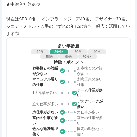
★中途入社約90％

現在はSE310名、 インフラエンジニア40名、 デザイナー70名、 
シニア・ミドル・若手のいずれの年代の方も、幅広く活躍してい
ます◎
多い年齢層
10
20
30
40
代
代
代
代
50
60
70
代
代
代〜
特徴・ポイント
お客様との対話
お客様との対話
が少ない
が多い
マニュアル通り
創意工夫の多い
の仕事
仕事
チーム作業が多
1人作業が多い
い
デスクワークが
立ち仕事が多い
多い
力仕事が少ない
力仕事が多い
室内の仕事が多
室外の仕事が多
い
い
色んな勤務地で
固定の勤務地で
働く
働く