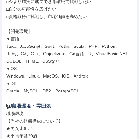
□今より確実に成長できる環境で挑戦したい

□自分の可能性を広げたい

□資格取得に挑戦し、市場価値を高めたい

【開発環境】

▼言語

Java、JavaScript、Swift、Kotlin、Scala、PHP、Python、
Ruby、C#、C++、Objective-c、Go言語、R、VisualBasic.NET、
COBOL、HTML、CSSなど

▼OS

Windows、Linux、MacOS、iOS、Android

▼DB

Oracle、MySQL、DB2、PostgreSQL、
職場環境・雰囲気
職場環境

【当社の組織構成について】

★男女比6：4

★平均年齢29歳
