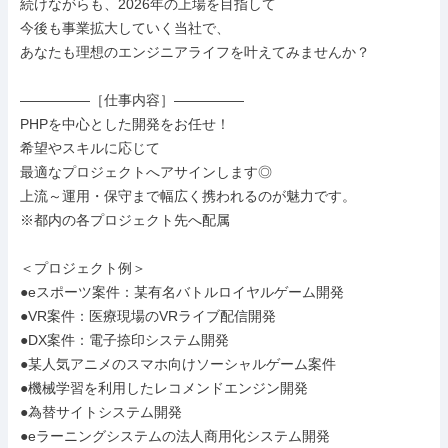
続けながらも、2026年の上場を目指して

今後も事業拡大していく当社で、

あなたも理想のエンジニアライフを叶えてみませんか？

―――――［仕事内容］―――――

PHPを中心とした開発をお任せ！

希望やスキルに応じて

最適なプロジェクトへアサインします◎

上流～運用・保守まで幅広く携われるのが魅力です。

※都内の各プロジェクト先へ配属

＜プロジェクト例＞

●eスポーツ案件：某有名バトルロイヤルゲーム開発

●VR案件：医療現場のVRライブ配信開発

●DX案件：電子捺印システム開発

●某人気アニメのスマホ向けソーシャルゲーム案件

●機械学習を利用したレコメンドエンジン開発

●為替サイトシステム開発

●eラーニングシステムの法人商用化システム開発
