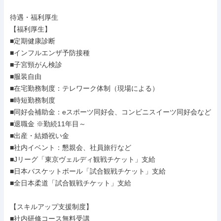
待遇・福利厚生

【福利厚生】

■定期健康診断

■インフルエンザ予防接種

■子宮頸がん検診

■服装自由

■在宅勤務制度：テレワーク体制（現場による）

■時短勤務制度

■同好会補助金：eスポーツ同好会、コンビニスイーツ同好会など

■退職金 ※勤続11年目～

■出産・結婚祝い金

■社内イベント：懇親会、社員旅行など

■Jリーグ「東京ヴェルディ観戦チケット」支給

■日本バスケットボール「試合観戦チケット」支給

■全日本柔道「試合観戦チケット」支給

【スキルアップ支援制度】

■社内研修コース無料受講
