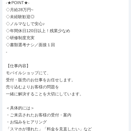
-★POINT★-

◇月給28万円~

◇未経験歓迎◎

◇ノルマなしで安心♪

◇年間休日120日以上！残業少なめ

◇研修制度充実

◇書類選考ナシ／面接１回

-

【仕事内容】

モバイルショップにて、

受付・販売のお仕事をお任せします。

売り込むよりお客様の問題を

一緒に解決することを大切にしています。

＜具体的には＞

・ご来店されたお客様の受付・案内

・お悩みをヒアリング

「スマホが壊れた」「料金を見直したい」など
