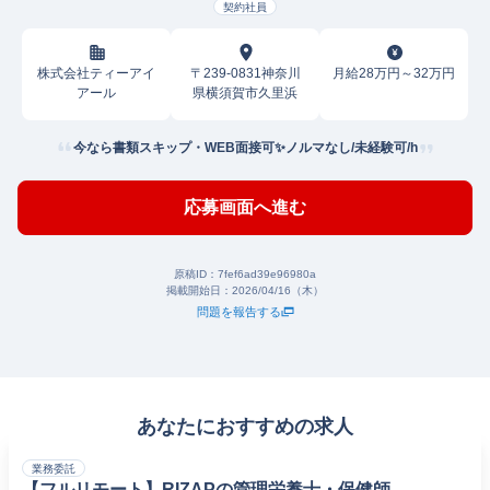
契約社員
株式会社ティーアイ
〒239-0831神奈川
月給28万円～32万円
アール
県横須賀市久里浜
今なら書類スキップ・WEB面接可✨️ノルマなし/未経験可/h
応募画面へ進む
原稿ID：
7fef6ad39e96980a
掲載開始日：
2026/04/16（木）
問題を報告する
あなたにおすすめの求人
業務委託
【フルリモート】RIZAPの管理栄養士・保健師