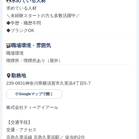
求めている人材
求めている人材

＼未経験スタートの方も多数活躍中／

◆学歴・職歴不問

◆ブランクOK
職場環境・雰囲気
職場環境

喫煙所：喫煙所あり（屋外）
勤務地
239-0831神奈川県横須賀市久里浜4丁目5-7
Googleマップで開く
株式会社ティーアイアール

【交通手段】

交通・アクセス

京急久里浜線 京急久里浜駅／ 徒歩約2分