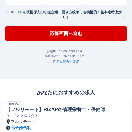
AI・IoTを積極導入の小売企業！働き方改革にも積極的！基本定時上が
り！
応募画面へ進む
原稿ID：
7fb09e658b7fb6dc
掲載開始日：
2025/09/02（火）
問題を報告する
あなたにおすすめの求人
業務委託
【フルリモート】RIZAPの管理栄養士・保健師
ＲＩＺＡＰ株式会社
フルリモート
完全歩合制