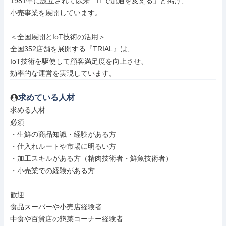
1981年に設立されて以来「ITで流通を変える」と掲げ、

小売事業を展開しています。

＜全国展開とIoT技術の活用＞

全国352店舗を展開する『TRIAL』は、

IoT技術を駆使して顧客満足度を向上させ、

効率的な運営を実現しています。
求めている人材
求める人材: 

必須

・生鮮の商品知識・経験がある方

・仕入れルートや市場に明るい方

・加工スキルがある方（精肉技術者・鮮魚技術者）

・小売業での経験がある方

歓迎

食品スーパーや小売店経験者

中食や百貨店の惣菜コーナー経験者
