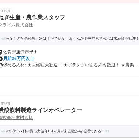
正社員
ねぎ生産・農作業スタッフ
クライム株式会社
あなたのその経験、次はネギで活かしませんか？中型免許あれば未経験も歓迎
佐賀県唐津市半田
月給26万円以上
求める人材: ★未経験大歓迎！ ★ブランクのある方も歓迎！ ★農業・..
正社員
炭酸飲料製造ラインオペレーター
株式会社友桝飲料
✅年休127日✅賞与実績年6.4ヶ月✅未経験から活躍できる！