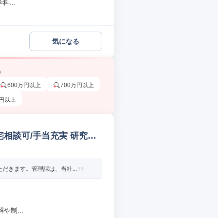
...
気になる
う
600万円以上
700万円以上
万円以上
宅相談可/手当充実 研究開
きます。管理課は、当社...
制...