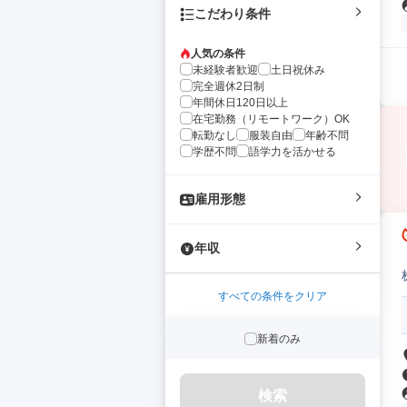
こだわり条件
人気の条件
未経験者歓迎
土日祝休み
完全週休2日制
年間休日120日以上
在宅勤務（リモートワーク）OK
転勤なし
服装自由
年齢不問
学歴不問
語学力を活かせる
雇用形態
年収
すべての条件をクリア
新着のみ
検索