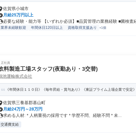
佐賀県小城市
月給25万円以上
必要な経験・能力等 【いずれか必須】■品質管理の業務経験 ■菌検査経験
業界未経験歓迎
年間休日120日以上
資格取得支援あり
+1個
正社員
飲料製造工場スタッフ(夜勤あり・3交替)
鴻池運輸株式会社
《年間休日１１０日》《毎年昇給・賞与あり》《東証プライム上場企業で安定》TEL:05
佐賀県三養基郡基山町
月給24万円～28万円
求める人材: * 人柄重視の採用です * 学歴不問、経験不問 * 未...
交通費支給