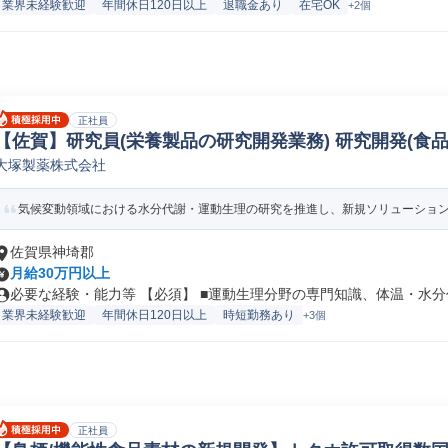
業界未経験歓迎
年間休日120日以上
退職金あり
在宅OK
+2個
正社員
【佐賀】研究員(栄養製品の研究開発業務) 研究開発(食品/
大塚製薬株式会社
気候変動領域における水分代謝・運動生理の研究を推進し、新規ソリューション創
佐賀県神埼郡
月給30万円以上
必要な経験・能力等 【必須】 ■運動生理分野の専門知識、体温・水分代
業界未経験歓迎
年間休日120日以上
時短勤務あり
+3個
正社員