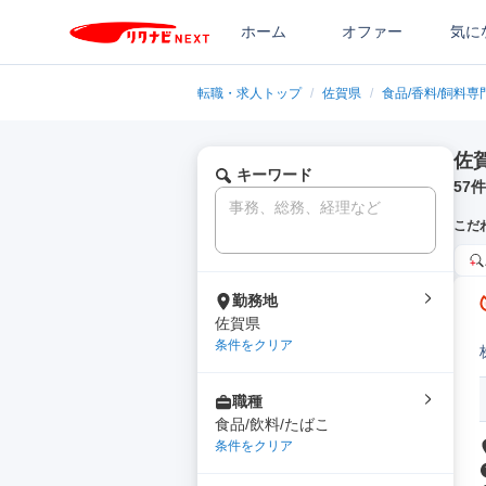
ホーム
オファー
気に
転職・求人トップ
/
佐賀県
/
食品/香料/飼料専
佐
キーワード
57
件
こだ
勤務地
佐賀県
条件をクリア
職種
食品/飲料/たばこ
条件をクリア