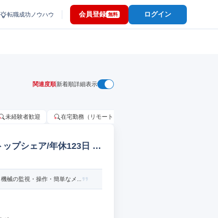
会員登録
ログイン
転職成功ノウハウ
無料
関連度順
新着順
詳細表示
未経験者歓迎
在宅勤務（リモートワーク）OK
家賃補助・住宅手当
プシェア/年休123日 機
械の監視・操作・簡単なメ...