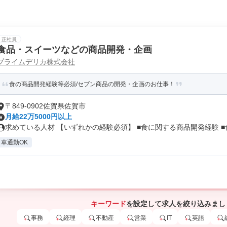
正社員
食品・スイーツなどの商品開発・企画
プライムデリカ株式会社
食の商品開発経験等必須/セブン商品の開発・企画のお仕事！
〒849-0902佐賀県佐賀市
月給22万5000円以上
求めている人材 【いずれかの経験必須】 ■食に関する商品開発経験 ■食.
車通勤OK
キーワード
を設定して求人を絞り込みまし
事務
経理
不動産
営業
IT
英語