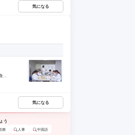
気になる
..
気になる
ょう
総務
人事
中国語