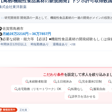
【鳥栖/機能性食品素材の新規開発】トクホ許可取得数国内
株式会社東洋新薬
研究開発(食品/飲料/たばこ)
研究開発部 開発課の一員として、機能性食品素材の一連の開発がメインの役割とな
佐賀県鳥栖市
月給28万2216円～36万7857円
必要な経験・能力等 【必須】■機能性食品素材の開発経験もしくは保健機
年間休日120日以上
時短勤務あり
退職金あり
+2個
こだわり条件
を設定して求人を絞り込みま
未経験者歓迎
土日祝休み
完全週休2日制
在宅勤務（リモートワーク）OK
転勤なし
服装自由
語学力を活かせる
正社員