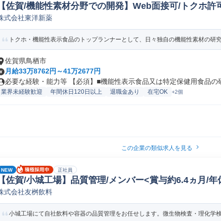
【佐賀/機能性素材分野での開発】Web面接可/トクホ許可
株式会社東洋新薬
究開発
トクホ・機能性表示食品のトップランナーとして、日々独自の機能性素材の研究開
佐賀県鳥栖市
月給33万8762円～41万2677円
必要な経験・能力等 【必須】■機能性表示食品又は特定保健用食品の研究
業界未経験歓迎
年間休日120日以上
退職金あり
在宅OK
+2個
この企業の類似求人を見る
NEW
正社員
【佐賀/小城工場】品質管理/メンバー<賞与約6.4ヵ月/年休
株式会社友桝飲料
管理(食品/飲料/たばこ)
小城工場にて自社飲料や容器の品質管理をお任せします。微生物検査・理化学検査