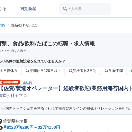
なる
閲覧履歴
求人検索
門職
/
食品/飲料/たばこ
賀県、食品/飲料/たばこの転職・求人情報
1
〜
57
件目を表示中
わり条件の追加設定を忘れていませんか？
土日祝休み
年間休日120日以上
完全週休2日制
学歴不問
正社員
【佐賀/製造オペレーター】経験者歓迎/業務用海苔国内トッ
株式会社ヤマコ
械製造オペレーター/ラインマネージャー
国内トップシェアを誇る当社にて海苔製造ラインの機械オペレーションを担当。機
佐賀県神埼郡
月給23万6280円～32万4150円