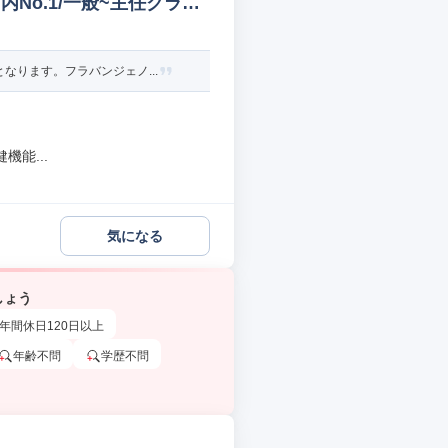
No.1/一般~主任クラス
ります。フラバンジェノ...
能...
気になる
しょう
年間休日120日以上
年齢不問
学歴不問