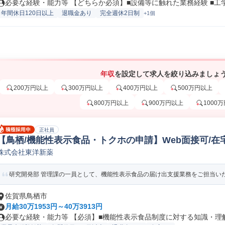
必要な経験・能力等 【どちらか必須】■設備等に触れた業務経験 ■工学科
年間休日120日以上
退職金あり
完全週休2日制
+1個
年収
を設定して求人を絞り込みましょ
200万円以上
300万円以上
400万円以上
500万円以上
800万円以上
900万円以上
1000
正社員
【鳥栖/機能性表示食品・トクホの申請】Web面接可/在
株式会社東洋新薬
発(食品/飲料/たばこ)
研究開発部 管理課の一員として、機能性表示食品の届け出支援業務をご担当いただ
佐賀県鳥栖市
月給30万1953円～40万3913円
必要な経験・能力等 【必須】■機能性表示食品制度に対する知識・理解や