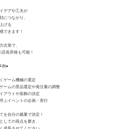
イデアや工夫が

顔につながり、

上げる

感できます！

力次第で、

の店長昇格も可能！

例●

くゲーム機械の選定

ゲームの景品選定や発注量の調整

イアウトや装飾の決定

呼ぶイベントの企画・実行

てを自分の裁量で決定！

としての視点を磨き、

く成長させてください。
