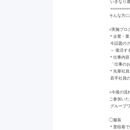
 いきなり選考は緊張する…

 ==============

そんな方に
○実施プログ
＊企業・業
 今話題のクレーンゲーム業界！

 ～ 復活する市場 と その魅力 ～

＊仕事内容
 「仕事のおもしろさ」について語ります！

＊先輩社員
 若手社員の声をお届け☆

○今後の流れ
ご参加いた
 グループワーク→書類提出→特別選考会

◯服装

＊普段着でO