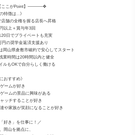
ここがPoint】─────✥

特徴は...》

で店舗の全権を握る店長へ昇格

円以上＋賞与年3回

120日でプライベートも充実

0万円の奨学金返済支援あり

は岡山県倉敷市確約で安心してスタート

残業時間は20時間以内と健全

イルもOKで自分らしく働ける

におすすめ》

ゲームが好き

ンゲームの景品に興味がある

キャッチすることが好き

友達や家族が笑顔になることが好き

「好き」を仕事に！／

、岡山を拠点に、
