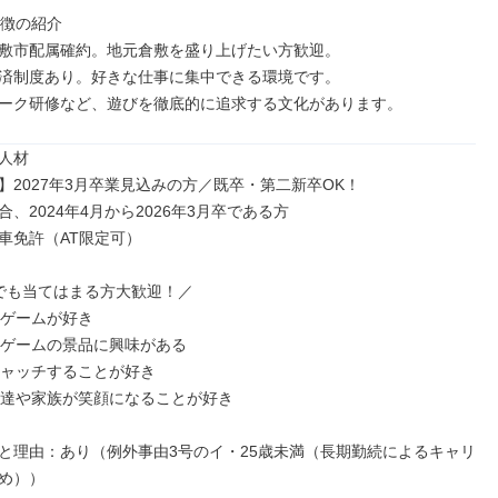
徴の紹介

敷市配属確約。地元倉敷を盛り上げたい方歓迎。

済制度あり。好きな仕事に集中できる環境です。

ーク研修など、遊びを徹底的に追求する文化があります。
人材

】2027年3月卒業見込みの方／既卒・第二新卒OK！

、2024年4月から2026年3月卒である方

車免許（AT限定可）

でも当てはまる方大歓迎！／

ゲームが好き

ンゲームの景品に興味がある

キャッチすることが好き

友達や家族が笑顔になることが好き

と理由：あり（例外事由3号のイ・25歳未満（長期勤続によるキャリ
め））