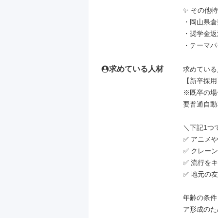
✨ その他特
・岡山県倉
・奨学金返
・テーマパ
求めている人材
求めている
【新卒採用
※既卒の場合
要普通自動
＼下記1つ
✅ アニメや
✅ クレー
✅ 流行を
✅ 地元の
年齢の条件
ア形成のた