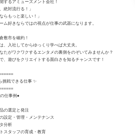
開するアミューズメント会社！

、絶対流行る！」

ならもっと楽しい！」

ーム好きならではの視点が仕事の武器になります。

倉敷市を確約！

は、入社してからゆっくり学べば大丈夫。

なたがワクワクするエンタメの裏側をのぞいてみませんか？

で、遊びをクリエイトする面白さを知るチャンスです！

ら挑戦できる仕事 ✨

の仕事例●

品の選定と発注

の設定・管理・メンテナンス

タ分析

トスタッフの育成・教育
