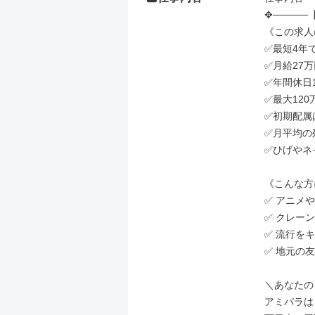
✥─────【
《この求人の
✅最短4年
✅月給27万
✅年間休日
✅最大12
✅初期配属
✅月平均の
✅ひげやネ
《こんな方
✅ アニメや
✅ クレー
✅ 流行を
✅ 地元の
＼あなたの
アミパラは