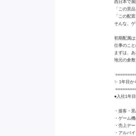
西日本で展
「この景品
「この配置
そんな、ゲ
初期配属は
仕事のこと
まずは、あ
地元の倉敷
 ==============

✨ 1年目か
 ==============

●入社1年目
・接客・景
・ゲーム機
・売上デー
・アルバイ