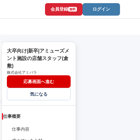
会員登録
ログイン
無料
大卒向け|新卒|アミューズメ
ント施設の店舗スタッフ(倉
敷)
株式会社アミパラ
応募画面へ進む
気になる
仕事概要
仕事内容