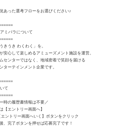
況あった選考フローをお選びください♪

社アミパラについて

うきうき わくわく」を。

が安心して楽しめるアミューズメント施設を運営。

ムセンターではなく、地域密着で笑顔を届ける

ンターテインメント企業です。

いて

ー時の履歴書情報は不要／

は【エントリー画面へ】

【エントリー画面へいく】ボタンをクリック

後、完了ボタンを押せば応募完了です！
