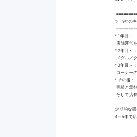
 ==============

✨ 当社のキ
 ==============

* 1年目：

 店舗運営を経験

* 2年目～：
 メダル／クレーンゲームコーナーの運営担当者

* 3年目～：
 コーナーの責任者

* その後：

 実績と意欲次第で副店長、

 そして店長に！

定期的な研
4～5年で
 ==============
