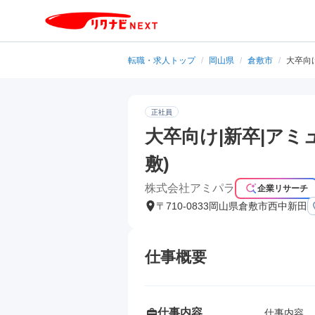
転職・求人トップ
/
岡山県
/
倉敷市
/
大卒向
正社員
大卒向け|新卒|ア
敷)
株式会社アミパラ
企業リサーチ
〒710-0833岡山県倉敷市西中新田
仕事概要
仕事内容
仕事内容
