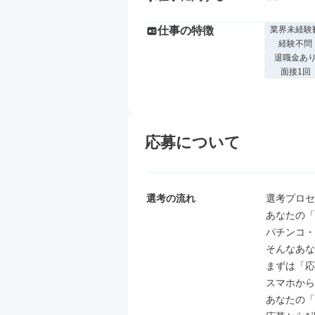
仕事の特徴
業界未経験
経験不問
退職金あ
面接1回
応募について
選考の流れ
選考プロセ
あなたの「
パチンコ・
そんなあな
まずは「応
スマホから
あなたの「