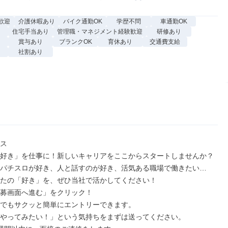
歓迎
介護休暇あり
バイク通勤OK
学歴不問
車通勤OK
住宅手当あり
管理職・マネジメント経験歓迎
研修あり
り
賞与あり
ブランクOK
育休あり
交通費支給
社割あり
ス

好き」を仕事に！新しいキャリアをここからスタートしませんか？

パチスロが好き、人と話すのが好き、活気ある職場で働きたい…

たの「好き」を、ぜひ当社で活かしてください！

募画面へ進む」をクリック！

でもサクッと簡単にエントリーできます。

やってみたい！」という気持ちをまずは送ってください。
