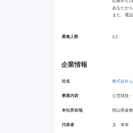
応募から1
あなたから
また、電話
募集人数
2人
企業情報
社名
株式会社ム
事業内容
公営競技・
本社所在地
岡山県倉敷市
代表者
文　孝幸