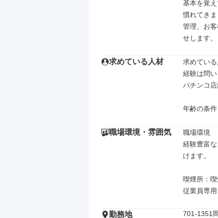
基本を覚え
慣れてきま
管理、お客
せします。
求めている人材
求めている
経験は問い
パチンコ店
年齢の条件
職場環境・雰囲気
職場環境

経験豊富な
けます。

喫煙所：喫
従業員専用
701-13
勤務地