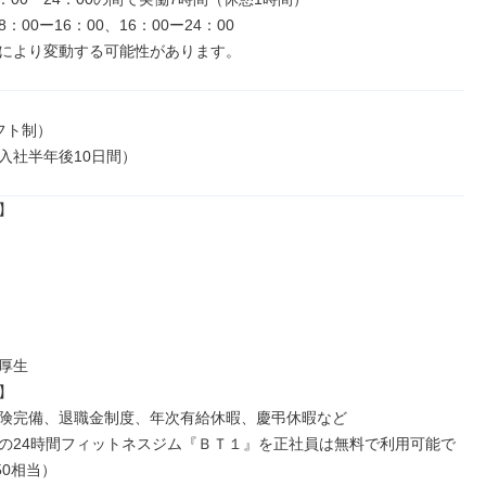
00ー16：00、16：00ー24：00

により変動する可能性があります。
ト制）

入社半年後10日間）


厚生



険完備、退職金制度、年次有給休暇、慶弔休暇など

の24時間フィットネスジム『ＢＴ１』を正社員は無料で利用可能で
250相当）