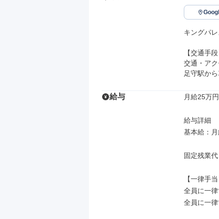
Goo
キングパレス
【交通手段】
交通・アク
足守駅から
給与
月給25万円
給与詳細

基本給：月給
固定残業代
【一律手当】
全員に一律
全員に一律