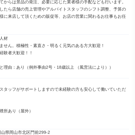
てからは景品の発注、必要に応じた業者様の手配なども行います。

したら店舗の売上管理やアルバイトスタッフのシフト調整、予算の
様に来店して頂くための販促等、お店の営業に関わるお仕事もお任
人材

ません。積極性・素直さ・明るく元気のある方大歓迎！

経験者大歓迎！！

と理由：あり（例外事由2号・18歳以上 （風営法により））
スタッフがサポートしますので未経験の方も安心して働いていただ
煙所あり（屋外）

51岡山県岡山市北区門前299-2