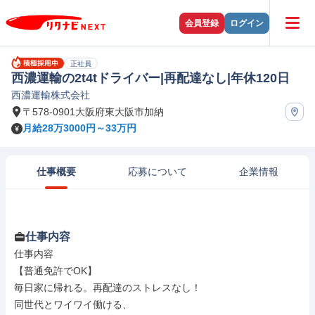
会員登録
ログイン
正社員
西濃運輸の2t4tドライバー|再配達なし|年休120日
西濃運輸株式会社
〒578-0901大阪府東大阪市加納
月給28万3000円～33万円
仕事概要
応募について
企業情報
仕事内容
仕事内容

【普通免許でOK】

毎日家に帰れる。再配達のストレスなし！

同世代とワイワイ働ける、
