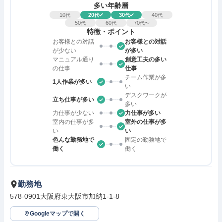
多い年齢層
10
20
30
40
代
代
代
代
50
60
70
代
代
代〜
特徴・ポイント
お客様との対話
お客様との対話
が少ない
が多い
マニュアル通り
創意工夫の多い
の仕事
仕事
チーム作業が多
1人作業が多い
い
デスクワークが
立ち仕事が多い
多い
力仕事が少ない
力仕事が多い
室内の仕事が多
室外の仕事が多
い
い
色んな勤務地で
固定の勤務地で
働く
働く
勤務地
578-0901大阪府東大阪市加納1-1-8
Googleマップで開く