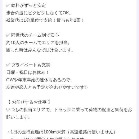
✅ 給料がずっと安定

歩合の波にビクビクしなくてOK。

残業代は1分単位で支給！賞与も年2回！

✅ 同世代のチーム制で安心

約10人のチームでエリアを担当。

困った時はみんなで助け合います。

✅ プライベートも充実

日曜・祝日はお休み！

GWや年末年始の連休もあるので、

友達や恋人とも予定が合わせやすいです✨

【 お任せするお仕事 】

いつもの担当エリアで、トラックに乗って荷物の配達と集荷をお
願いします。

・1日の走行距離は100km未満（高速道路は使いません）
