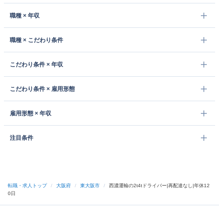
職種 × 年収
職種 × こだわり条件
こだわり条件 × 年収
こだわり条件 × 雇用形態
雇用形態 × 年収
注目条件
転職・求人トップ
/
大阪府
/
東大阪市
/
西濃運輸の2t4tドライバー|再配達なし|年休12
0日