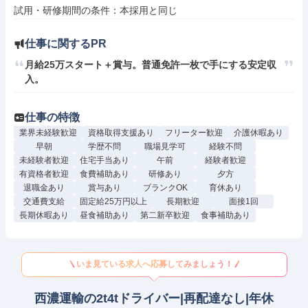
仕事に関するPR
月給25万スタート＋賞与。普通免許一枚で手にする安定収
入。
仕事の特徴
業界未経験歓迎
資格取得支援あり
フリーター歓迎
介護休暇あり
早朝
学歴不問
職場見学可
経験不問
未経験者歓迎
住宅手当あり
午前
経験者歓迎
有資格者歓迎
食費補助あり
研修あり
夕方
退職金あり
賞与あり
ブランクOK
育休あり
交通費支給
固定給25万円以上
長期歓迎
面接1回
長期休暇あり
昼食補助あり
第二新卒歓迎
食事補助あり
いま見ている求人へ応募してみましょう！
西濃運輸の2t4tドライバー|再配達なし|年休