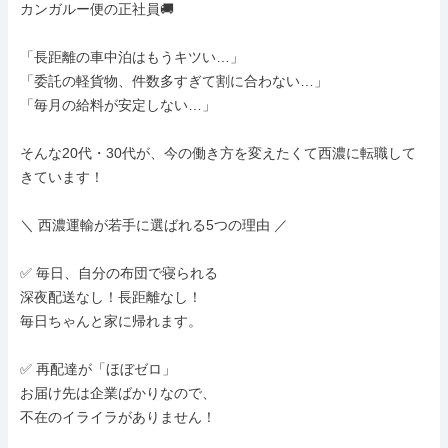
カンガルー便の正社員🚚

「長距離の車中泊はもうキツい…」

「委託の軽貨物、件数多すぎて割に合わない…」

「毎月の給料が安定しない…」

そんな20代・30代が、今の働き方を変えたくて西濃に転職して
きています！

＼ 西濃運輸が若手に選ばれる5つの理由 ／

✅ 毎日、自分の布団で寝られる

深夜配送なし！長距離なし！

毎日ちゃんと家に帰れます。

✅ 再配達が「ほぼゼロ」

お届け先は企業ばかりなので、

不在のイライラがありません！
