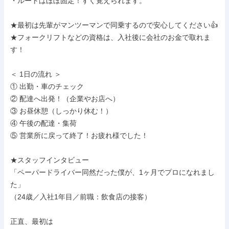
・ルートはほぼ固定！すぐ覚えられます。

★最初は先輩がマンツーマンで同乗するので安心してください👍

★フォークリフトなどの資格は、入社後に会社のお金で取れま
す！

＜ 1日の流れ ＞

① 出勤・車のチェック

② 配達へ出発！（企業やお店へ）

③ お昼休憩（しっかり休む！）

④ 午後の配達・集荷

⑤ 営業所に戻って終了！お疲れ様でした！

★スタッフインタビュー

「ペーパードライバー同然だった僕が、1ヶ月でプロになれまし
た」

（24歳／入社1年目／前職：飲食店の接客）

正直、最初は
