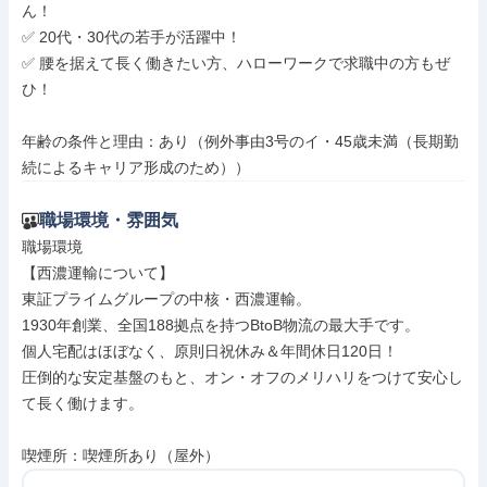
ん！

✅ 20代・30代の若手が活躍中！

✅ 腰を据えて長く働きたい方、ハローワークで求職中の方もぜ
ひ！

年齢の条件と理由：あり（例外事由3号のイ・45歳未満（長期勤
続によるキャリア形成のため））
職場環境・雰囲気
職場環境

【西濃運輸について】

東証プライムグループの中核・西濃運輸。

1930年創業、全国188拠点を持つBtoB物流の最大手です。

個人宅配はほぼなく、原則日祝休み＆年間休日120日！

圧倒的な安定基盤のもと、オン・オフのメリハリをつけて安心し
て長く働けます。

喫煙所：喫煙所あり（屋外）