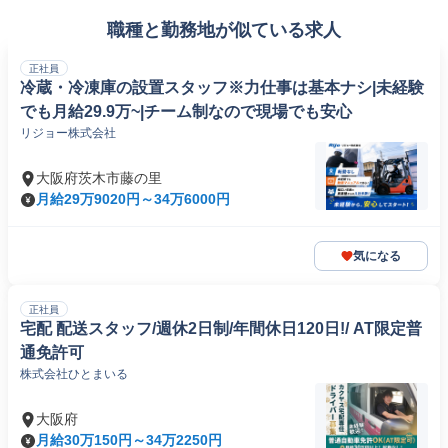
職種と勤務地が似ている求人
正社員
冷蔵・冷凍庫の設置スタッフ※力仕事は基本ナシ|未経験
でも月給29.9万~|チーム制なので現場でも安心
リジョー株式会社
大阪府茨木市藤の里
月給29万9020円～34万6000円
気になる
正社員
宅配 配送スタッフ/週休2日制/年間休日120日!/ AT限定普
通免許可
株式会社ひとまいる
大阪府
月給30万150円～34万2250円