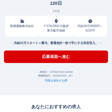
120日
正社員
西濃運輸株式会社
〒578-0901大阪府
月給28万3000円～
東大阪市加納
33万円
月給25万スタート＋賞与。普通免許一枚で手にする安定収入。
応募画面へ進む
原稿ID：
7d76b07e213e89df
掲載開始日：
2026/02/05（木）
問題を報告する
あなたにおすすめの求人