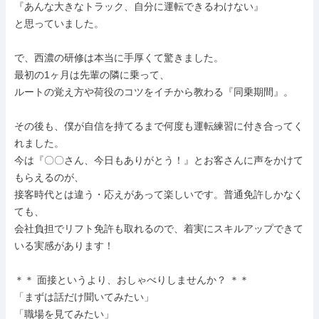
『あんな大きなトラック、自分に運転できるわけない』

と思っていました。

で、西濃の研修は本当に手厚くて驚きました。

最初の1ヶ月は先輩の隣に乗って、

ルートの覚え方や荷役のコツをイチから教わる『同乗期間』。

その後も、僕が自信を持てるまで何度も運転練習に付き合ってく
れました。

今は『〇〇さん、今日もありがとう！』とお客さんに声をかけて
もらえるのが、

接客時代とは違う・応えがあって楽しいです。普通免許しかなく
ても、

会社負担でリフト免許も取れるので、着実にスキルアップできて
いる実感があります！

＊＊ 面接というより、おしゃべりしませんか？ ＊＊

「まずは話だけ聞いてみたい」

「職場を見てみたい」
