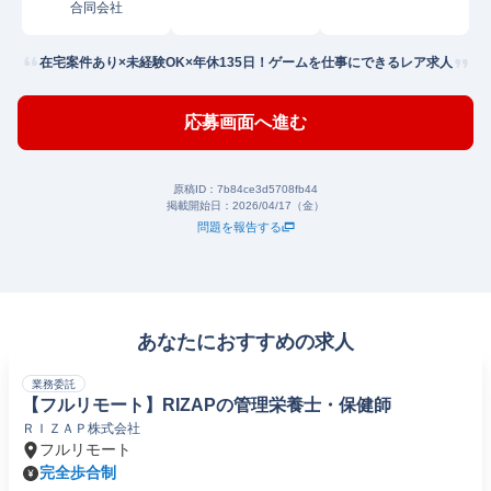
合同会社
在宅案件あり×未経験OK×年休135日！ゲームを仕事にできるレア求人
応募画面へ進む
原稿ID：
7b84ce3d5708fb44
掲載開始日：
2026/04/17（金）
問題を報告する
あなたにおすすめの求人
業務委託
【フルリモート】RIZAPの管理栄養士・保健師
ＲＩＺＡＰ株式会社
フルリモート
完全歩合制