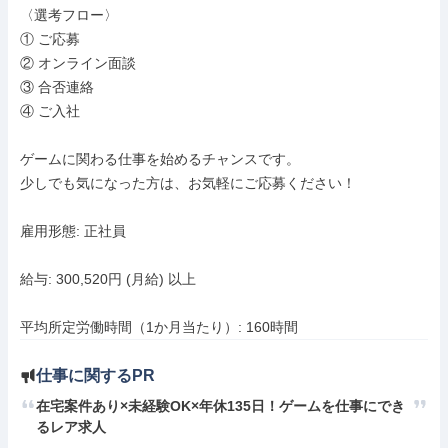
〈選考フロー〉

① ご応募

② オンライン面談

③ 合否連絡

④ ご入社

ゲームに関わる仕事を始めるチャンスです。

少しでも気になった方は、お気軽にご応募ください！

雇用形態: 正社員

給与: 300,520円 (月給) 以上

平均所定労働時間（1か月当たり）: 160時間
仕事に関するPR
在宅案件あり×未経験OK×年休135日！ゲームを仕事にでき
るレア求人