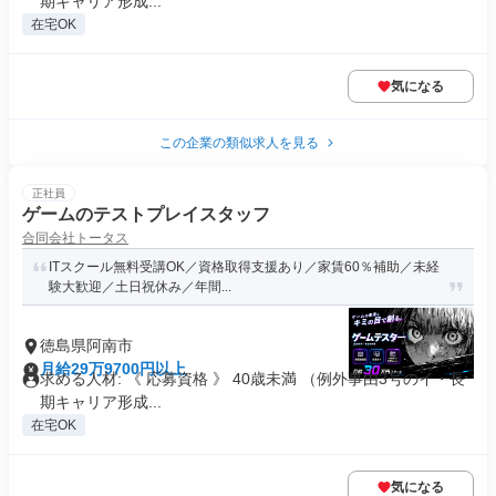
期キャリア形成...
在宅OK
気になる
この企業の類似求人を見る
正社員
ゲームのテストプレイスタッフ
合同会社トータス
ITスクール無料受講OK／資格取得支援あり／家賃60％補助／未経
験大歓迎／土日祝休み／年間...
徳島県阿南市
月給29万9700円以上
求める人材: 《 応募資格 》 40歳未満 （例外事由3号のイ・長
期キャリア形成...
在宅OK
気になる