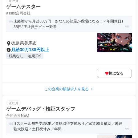
正社員
ゲームテスター
assist合同会社
未経験から月給30万円！あなたの部屋が職場になる！＜年間休日1
35日/ 正社員デビュー歓迎...
徳島県美馬市
月給30万138円以上
残業なし
在宅OK
気になる
この企業の類似求人を見る
正社員
ゲームデバッグ・検証スタッフ
合同会社NEO
ITスクール無料受講OK／資格取得支援あり／家賃60％補助／未経
験大歓迎／土日祝休み／年間...