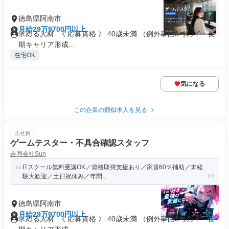
徳島県阿南市
月給29万9700円以上
求める人材: 《 応募資格 》 40歳未満 （例外事由3号のイ・長
期キャリア形成...
在宅OK
気になる
この企業の類似求人を見る
正社員
ゲームテスター・不具合確認スタッフ
合同会社Sun
ITスクール無料受講OK／資格取得支援あり／家賃60％補助／未経
験大歓迎／土日祝休み／年間...
徳島県阿南市
月給29万9700円以上
求める人材: 《 応募資格 》 40歳未満 （例外事由3号のイ・長