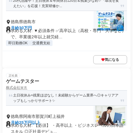
20代活躍中！土日祝休＆年間休日120日＆残業少なめ✨「環境を変
えたい」を応援！充実研修か...
徳島県徳島市
月給30万円
求める人材: ▼必須条件 ✅高卒以上（高校・専門・大学など）
で、卒業後2年以上就労経...
即日勤務OK
交通費支給
気になる
正社員
ゲームテスター
株式会社ＷＲ
土日祝休み×残業ほぼなし！未経験からゲーム業界へ◎キャリアア
ップもしっかりサポート✨
徳島県阿南市那賀川町上福井
月給25万円以上
求める人材: 【必須】 ・高卒以上 ・ビジネスレベルの日本語
スキル ◎正社員デビュ...