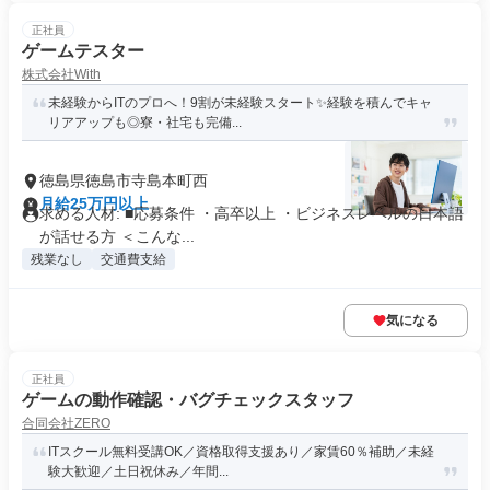
正社員
ゲームテスター
株式会社With
未経験からITのプロへ！9割が未経験スタート✨経験を積んでキャ
リアアップも◎寮・社宅も完備...
徳島県徳島市寺島本町西
月給25万円以上
求める人材: ■応募条件 ・高卒以上 ・ビジネスレベルの日本語
が話せる方 ＜こんな...
残業なし
交通費支給
気になる
正社員
ゲームの動作確認・バグチェックスタッフ
合同会社ZERO
ITスクール無料受講OK／資格取得支援あり／家賃60％補助／未経
験大歓迎／土日祝休み／年間...