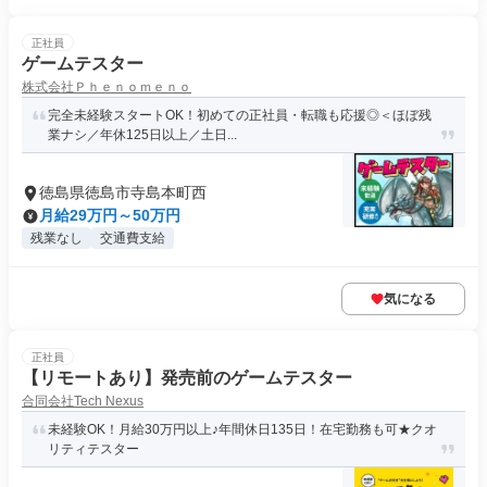
正社員
ゲームテスター
株式会社Ｐｈｅｎｏｍｅｎｏ
完全未経験スタートOK！初めての正社員・転職も応援◎＜ほぼ残
業ナシ／年休125日以上／土日...
徳島県徳島市寺島本町西
月給29万円～50万円
残業なし
交通費支給
気になる
正社員
【リモートあり】発売前のゲームテスター
合同会社Tech Nexus
未経験OK！月給30万円以上♪年間休日135日！在宅勤務も可★クオ
リティテスター