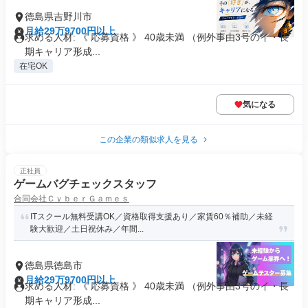
徳島県吉野川市
月給29万9700円以上
求める人材: 《 応募資格 》 40歳未満 （例外事由3号のイ・長
期キャリア形成...
在宅OK
気になる
この企業の類似求人を見る
正社員
ゲームバグチェックスタッフ
合同会社ＣｙｂｅｒＧａｍｅｓ
ITスクール無料受講OK／資格取得支援あり／家賃60％補助／未経
験大歓迎／土日祝休み／年間...
徳島県徳島市
月給29万9700円以上
求める人材: 《 応募資格 》 40歳未満 （例外事由3号のイ・長
期キャリア形成...