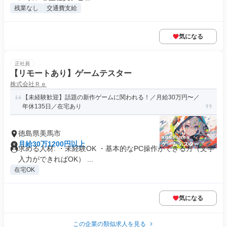
残業なし
交通費支給
気になる
正社員
【リモートあり】ゲームテスター
株式会社Ｒｅ
【未経験歓迎】話題の新作ゲームに関われる！／月給30万円〜／
年休135日／在宅あり
徳島県美馬市
月給30万1200円以上
求める人材: ・未経験OK ・基本的なPC操作ができる方（文字
入力ができればOK） ...
在宅OK
気になる
この企業の類似求人を見る