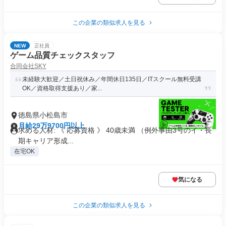
この企業の類似求人を見る
NEW
正社員
ゲーム品質チェックスタッフ
合同会社SKY
未経験大歓迎／土日祝休み／年間休日135日／ITスクール無料受講
OK／資格取得支援あり／家...
徳島県小松島市
月給29万9700円以上
求める人材: 《 応募資格 》 40歳未満 （例外事由3号のイ・長
期キャリア形成...
在宅OK
気になる
この企業の類似求人を見る