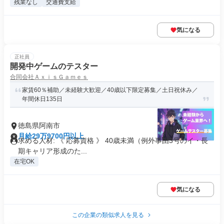
残業なし
交通費支給
気になる
正社員
開発中ゲームのテスター
合同会社ＡｘｉｓＧａｍｅｓ
家賃60％補助／未経験大歓迎／40歳以下限定募集／土日祝休み／
年間休日135日
徳島県阿南市
月給29万9700円以上
求める人材: 《 応募資格 》 40歳未満（例外事由3号のイ・長
期キャリア形成のた...
在宅OK
気になる
この企業の類似求人を見る