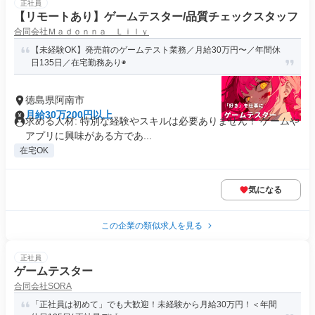
正社員
【リモートあり】ゲームテスター/品質チェックスタッフ
合同会社Ｍａｄｏｎｎａ Ｌｉｌｙ
【未経験OK】発売前のゲームテスト業務／月給30万円〜／年間休
日135日／在宅勤務あり◉
徳島県阿南市
月給30万200円以上
求める人材: 特別な経験やスキルは必要ありません！ ゲームや
アプリに興味がある方であ...
在宅OK
気になる
この企業の類似求人を見る
正社員
ゲームテスター
合同会社SORA
「正社員は初めて」でも大歓迎！未経験から月給30万円！＜年間