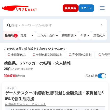
会員登録
ログイン
職種・キーワードから探す
勤務地
職種
こだわり条件
雇用形態
年収
新着のみ
1
こだわり条件の追加設定を忘れていませんか？
土日祝休み
年間休日120日以上
完全週休2日制
学歴
徳島県、デバッガーの転職・求人情報
25
件
1
〜
25
件目を表示中
関連度順
新着順
詳細表示
正社員
ゲームテスター/未経験歓迎!引越し全額負担・家賃補助5
0%で新生活応援
合同会社Ｓａｖｅ Ｐｏｉｎｔ