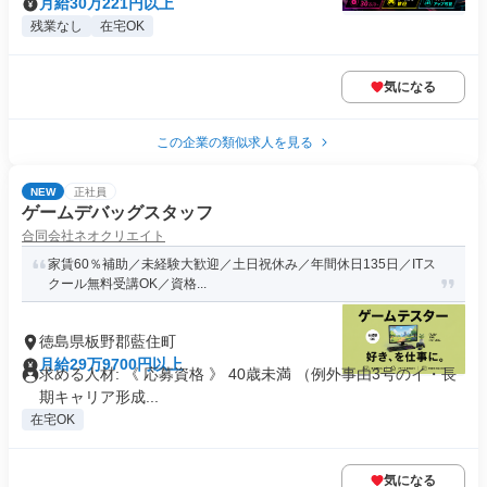
月給30万221円以上
残業なし
在宅OK
気になる
この企業の類似求人を見る
NEW
正社員
ゲームデバッグスタッフ
合同会社ネオクリエイト
家賃60％補助／未経験大歓迎／土日祝休み／年間休日135日／ITス
クール無料受講OK／資格...
徳島県板野郡藍住町
月給29万9700円以上
求める人材: 《 応募資格 》 40歳未満 （例外事由3号のイ・長
期キャリア形成...
在宅OK
気になる