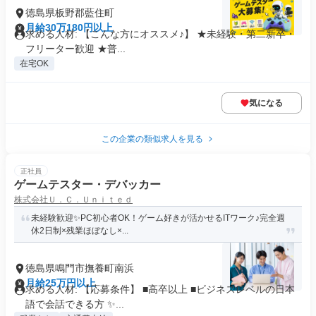
徳島県板野郡藍住町
月給30万180円以上
求める人材: 【こんな方にオススメ♪】 ★未経験・第二新卒・
フリーター歓迎 ★普...
在宅OK
気になる
この企業の類似求人を見る
正社員
ゲームテスター・デバッカー
株式会社Ｕ．Ｃ．Ｕｎｉｔｅｄ
未経験歓迎✨PC初心者OK！ゲーム好きが活かせるITワーク♪完全週
休2日制×残業ほぼなし×...
徳島県鳴門市撫養町南浜
月給25万円以上
求める人材: 【応募条件】 ■高卒以上 ■ビジネスレベルの日本
語で会話できる方 ✨...