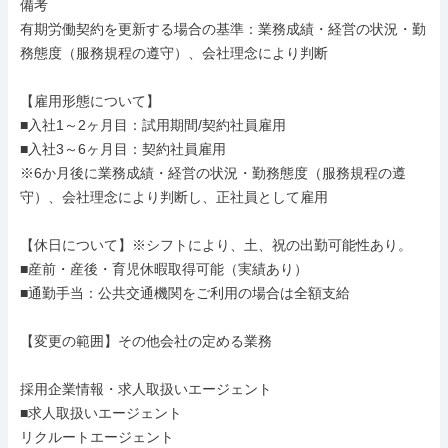
備考

有期労働契約を更新する場合の基準：業務成績・経営の状況・勤
務態度（服務規程の遵守）、会社理念により判断

【雇用形態について】

■入社1～2ヶ月目：試用期間/契約社員雇用

■入社3～6ヶ月目：契約社員雇用

※6か月後に業務成績・経営の状況・勤務態度（服務規程の遵
守）、会社理念により判断し、正社員として雇用

【休日について】※シフトにより、土、祝の出勤可能性あり。

■産前・産後・育児休暇取得可能（実績あり）

■通勤手当：公共交通機関をご利用の場合は全額支給

【変更の範囲】その他会社の定める業務

採用企業情報・求人取扱いエージェント

■求人取扱いエージェント

リクルートエージェント
