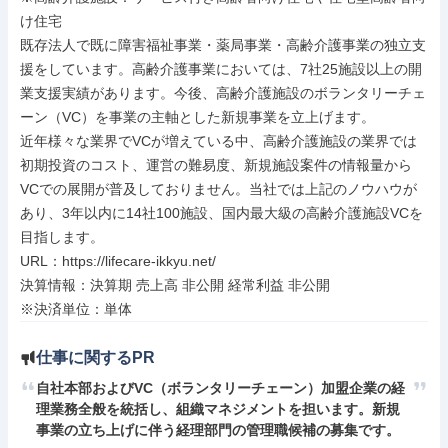
け住宅

既存法人で既に障害福祉事業・薬局事業・高齢介護事業の独立支
援をしています。高齢介護事業においては、7社25施設以上の開
業支援実績があります。今後、高齢介護施設のボランタリーチェ
ーン（VC）を事業の主軸とした新規事業を立上げます。

近年様々な業界でVCが増えている中、高齢介護施設の業界では
初期投資のコスト、運営の難易度、新規施設案件の情報量から
VCでの展開が普及しておりません。当社では上記のノウハウが
あり、3年以内に14社100施設、国内最大級の高齢介護施設VCを
目指します。

URL：https://lifecare-ikkyu.net/

決算情報：決算期 売上高 非公開 経常利益 非公開

※決済単位：単体
仕事に関するPR
自社本部およびVC（ボランタリーチェーン）加盟企業の経
理業務全般を統括し、組織マネジメントを担います。新規
事業の立ち上げに伴う経理部門の管理職候補の募集です。