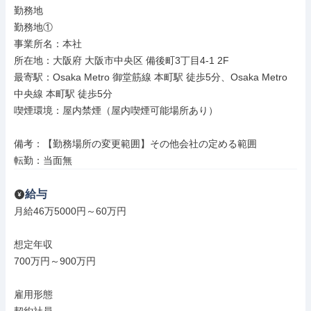
勤務地

勤務地①

事業所名：本社

所在地：大阪府 大阪市中央区 備後町3丁目4-1 2F

最寄駅：Osaka Metro 御堂筋線 本町駅 徒歩5分、Osaka Metro 
中央線 本町駅 徒歩5分

喫煙環境：屋内禁煙（屋内喫煙可能場所あり）

備考：【勤務場所の変更範囲】その他会社の定める範囲

転勤：当面無
給与
月給46万5000円～60万円

想定年収

700万円～900万円

雇用形態
