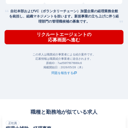
自社本部およびVC（ボランタリーチェーン）加盟企業の経理業務全般
を統括し、組織マネジメントを担います。新規事業の立ち上げに伴う経
理部門の管理職候補の募集です。
リクルートエージェントの
応募画面へ進む
この求人は職業紹介事業者による紹介案件です。
応募情報は職業紹介事業者に送信されます。
原稿ID：
7ad58f7f87f889c6
掲載開始日：
2026/05/28（木）
問題を報告する
職種と勤務地が似ている求人
正社員