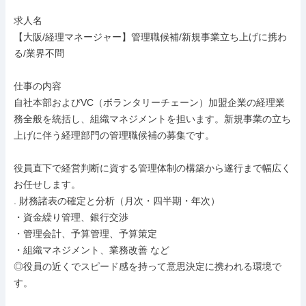
求人名

【大阪/経理マネージャー】管理職候補/新規事業立ち上げに携わ
る/業界不問

仕事の内容

自社本部およびVC（ボランタリーチェーン）加盟企業の経理業
務全般を統括し、組織マネジメントを担います。新規事業の立ち
上げに伴う経理部門の管理職候補の募集です。

役員直下で経営判断に資する管理体制の構築から遂行まで幅広く
お任せします。

. 財務諸表の確定と分析（月次・四半期・年次）

・資金繰り管理、銀行交渉

・管理会計、予算管理、予算策定

・組織マネジメント、業務改善 など

◎役員の近くでスピード感を持って意思決定に携われる環境で
す。
