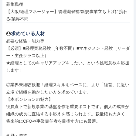
募集職種

【大阪/経理マネージャー】管理職候補/新規事業立ち上げに携わ
る/業界不問
求めている人材
必要な経験・能力等

【必須】■経理実務経験（年数不問）■マネジメント経験（リーダ
ー・主任クラス以上）

★経理としてのキャリアアップをしたい、という挑戦意欲を応援
します！

◎業界未経験歓迎！経理スキルをベースに、より「経営」に近い
立場で組織を動かしたい方を求めています。

【本ポジションの魅力】

役員直下で新規事業の基盤を作る重要ポストです。個人の成果が
組織の成長に直結する手応えを感じられます。裁量権も大きく、
将来的にCFOや事業責任者を目指す方にも最適。

学歴・資格
