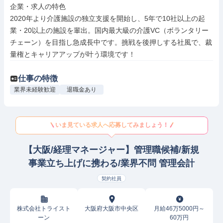
企業・求人の特色

2020年より介護施設の独立支援を開始し、5年で10社以上の起
業・20以上の施設を輩出。国内最大級の介護VC（ボランタリー
チェーン）を目指し急成長中です。挑戦を後押しする社風で、裁
量権とキャリアアップが叶う環境です！
仕事の特徴
業界未経験歓迎
退職金あり
いま見ている求人へ応募してみましょう！
【大阪/経理マネージャー】管理職候補/新規
事業立ち上げに携わる/業界不問 管理会計
契約社員
株式会社トライスト
大阪府大阪市中央区
月給46万5000円～
ーン
60万円