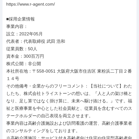
https://www.r-agent.com/

■採用企業情報

事業内容：

設立：2022年05月

代表者：代表取締役 武田 浩和

従業員数：50人

資本金：300百万円

株式公開：非公開

本社所在地：〒558-0051 大阪府大阪市住吉区 東粉浜二丁目２番
１４号

その他備考・企業からのフリーコメント：【当社について】わた
したち、株式会社トライストーンの想いは、『人と人の架け橋と
なり、足し算ではなく掛け算に、未来へ駆け抜ける。』です。福
祉と医療事業を中心とした社会貢献と、従業員を含むすべてのス
テークホルダーの自己表現を両立させます。

事業内容は高齢介護施設および訪問看護の運営、高齢介護事業者
のコンサルティングをしております。

※高齢介護施設：サービス付き高齢者向け住宅や住宅型高齢者向