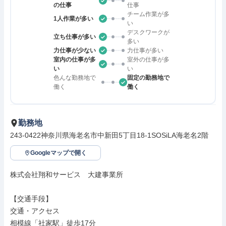
の仕事
仕事
チーム作業が多
1人作業が多い
い
デスクワークが
立ち仕事が多い
多い
力仕事が少ない
力仕事が多い
室内の仕事が多
室外の仕事が多
い
い
色んな勤務地で
固定の勤務地で
働く
働く
勤務地
243-0422神奈川県海老名市中新田5丁目18-1SOSiLA海老名2階
Googleマップで開く
株式会社翔和サービス　大建事業所

【交通手段】

交通・アクセス

相模線「社家駅」徒歩17分