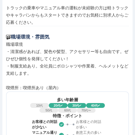
トラックの乗車やマニュアル車の運転が未経験の方は軽トラック
やキャラバンからもスタートできますのでお気軽に別求人からご
応募ください。
職場環境・雰囲気
職場環境

・清潔感があれば、髪色や髪型、アクセサリー等も自由です。ぜ
ひぜひ個性を発揮してください！

・制服支給あり。全社員にポロシャツや作業着、ヘルメットなど
支給します。

喫煙所：喫煙所あり（屋内）
多い年齢層
10
20
30
40
代
代
代
代
50
60
70
代
代
代〜
特徴・ポイント
お客様との対話
お客様との対話
が少ない
が多い
マニュアル通り
創意工夫の多い