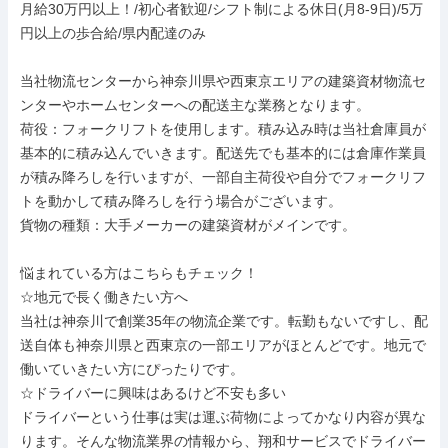
月給30万円以上！/初心者歓迎/シフト制による休日(月8-9日)/5万
円以上の歩合給/県内配達のみ

当社物流センターから神奈川県や西東京エリアの建築資材物流セ
ンターやホームセンターへの配送主な業務となります。

荷役：フォークリフトを使用します。積み込み時は当社倉庫員が
基本的に積み込んでいきます。配送先でも基本的には倉庫作業員
が積み降ろしを行いますが、一部自主荷役や自分でフォークリフ
トを動かして積み降ろしを行う場合がございます。

貨物の種類：大手メーカーの建築資材がメインです。

悩まれている方はこちらもチェック！

☆地元で長く働きたい方へ

当社は神奈川で創業35年の物流企業です。転勤もないですし、配
送自体も神奈川県と西東京の一部エリアがほとんどです。地元で
働いていきたい方にぴったりです。

☆ドライバーに興味はあるけど不安も多い

ドライバーという仕事は実は運ぶ荷物によってかなり内容が異な
ります。そんな物流業界の情報から、翔和サービスでドライバー