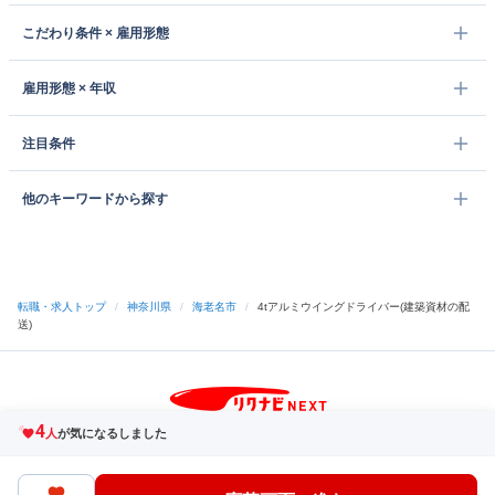
こだわり条件 × 雇用形態
雇用形態 × 年収
注目条件
他のキーワードから探す
転職・求人トップ
/
神奈川県
/
海老名市
/
4tアルミウイングドライバー(建築資材の配
送)
4
サイトトップへ
人
が気になるしました
中途採用をご検討の企業様
利用規約・プライバシーポリシー
サイトマップ