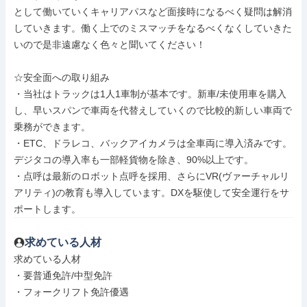
として働いていくキャリアパスなど面接時になるべく疑問は解消
していきます。働く上でのミスマッチをなるべくなくしていきた
いので是非遠慮なく色々と聞いてください！

☆安全面への取り組み

・当社はトラックは1人1車制が基本です。新車/未使用車を購入
し、早いスパンで車両を代替えしていくので比較的新しい車両で
乗務ができます。

・ETC、ドラレコ、バックアイカメラは全車両に導入済みです。
デジタコの導入率も一部軽貨物を除き、90%以上です。

・点呼は最新のロボット点呼を採用、さらにVR(ヴァーチャルリ
アリティ)の教育も導入しています。DXを駆使して安全運行をサ
ポートします。
求めている人材
求めている人材

・要普通免許/中型免許

・フォークリフト免許優遇
