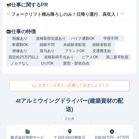
仕事に関するPR
フォークリフト積み降ろしのみ！日帰り運行、高収入！
仕事の特徴
制服あり
資格取得支援あり
バイク通勤OK
学歴不問
車通勤OK
経験不問
未経験者歓迎
経験者歓迎
研修あり
賞与あり
ブランクOK
交通費支給
固定給25万円以上
資格取得手当あり
ピアスOK
第二新卒歓迎
ノルマなし
ひげOK
髪型・髪色自由
いま見ている求人へ応募してみましょう！
4tアルミウイングドライバー(建築資材の配
送)
正社員
株式会社翔和サービ
〒243-0422神奈川
月給34万円～47万円