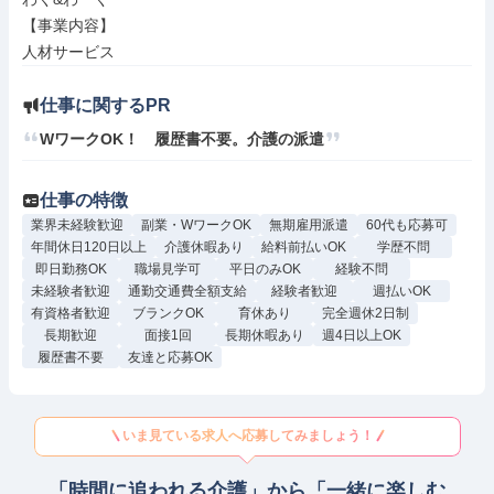
【事業内容】

人材サービス
仕事に関するPR
WワークOK！　履歴書不要。介護の派遣
仕事の特徴
業界未経験歓迎
副業・WワークOK
無期雇用派遣
60代も応募可
年間休日120日以上
介護休暇あり
給料前払いOK
学歴不問
即日勤務OK
職場見学可
平日のみOK
経験不問
未経験者歓迎
通勤交通費全額支給
経験者歓迎
週払いOK
有資格者歓迎
ブランクOK
育休あり
完全週休2日制
長期歓迎
面接1回
長期休暇あり
週4日以上OK
履歴書不要
友達と応募OK
いま見ている求人へ応募してみましょう！
「時間に追われる介護」から「一緒に楽しむ