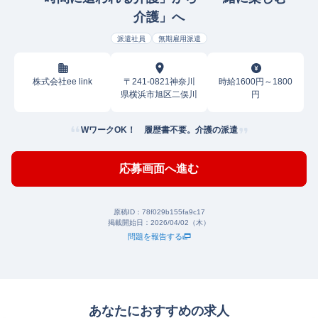
介護」へ
派遣社員
無期雇用派遣
株式会社ee link
〒241-0821神奈川
時給1600円～1800
県横浜市旭区二俣川
円
WワークOK！ 履歴書不要。介護の派遣
応募画面へ進む
原稿ID：
78f029b155fa9c17
掲載開始日：
2026/04/02（木）
問題を報告する
あなたにおすすめの求人