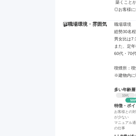
 築くことができる

◎お客様に
職場環境・雰囲気
職場環境

総勢30名
男女比は7:
また、定年
60代・7
喫煙所：喫
※建物内に
多い年齢層
10
代
50
特徴・ポイ
お客様との対
が少ない
マニュアル通
の仕事