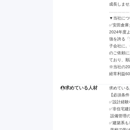
成長しませ
……………
▼当社につ
✅安田倉庫
2024年度
強を誇る「
子会社に。
のご依頼に
ており、順
※当社の20
経常利益60
求めている人材
求めている
【必須条件】
✅設計経験
✅非住宅建
 設備管理のうち、何等かの業務経験

✅建築系も
 学校で学ばれた方
