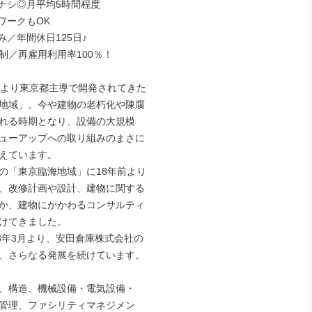
ナシ◎月平均5時間程度

ークもOK

／年間休日125日♪

制／再雇用利用率100％！

前より東京都主導で開発されてきた

地域」。今や建物の老朽化や陳腐

れる時期となり、設備の大規模

ューアップへの取り組みのまさに

えています。

の「東京臨海地域」に18年前より

、改修計画や設計、建物に関する

か、建物にかかわるコンサルティ

けてきました。

23年3月より、安田倉庫株式会社の

、さらなる発展を続けています。

、構造、機械設備・電気設備・

管理、ファシリティマネジメン
