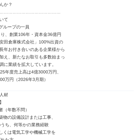
んか？

……………………………………

いて

グループの一員

より、創業106年・資本金36億円

安田倉庫株式会社」100%出資の

長年お付き合いのある企業様から

加え、新たなお取引も多数始まっ

調に業績を拡大しています。

25年度売上高は4億3000万円、

00万円（2026年3月期）
人材



者（年数不問）

築物の設備設計または工事、

しくは電気工学や機械工学を
