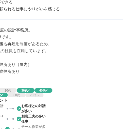
頼られる仕事にやりがいを感じる
程度の設計事務所。

3です。

後も再雇用制度があるため、

0代の社員も在籍しています。

煙所あり（屋内）

喫煙所あり
20
30
40
代
代
代
60
70
代
代
代〜
ント
話
お客様との対話
が多い
り
創意工夫の多い
仕事
チーム作業が多