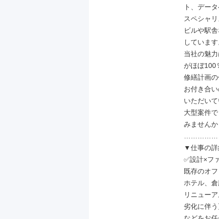
ト、データ
スペシャリ
ビルや駅舎
しています。
当社の魅力
がほぼ10
修繕計画の
お付き合い
いただいて
大型案件で
みませんか？
……………
▼仕事の詳
✅設計×フ
既存のオフ
ホテル、倉
リニューア
劣化に伴う
などをお任