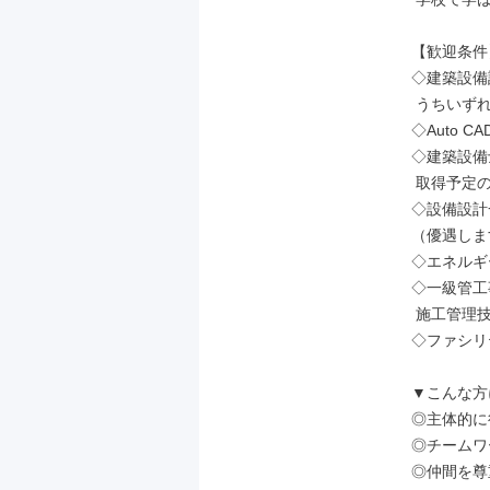
【歓迎条件】
◇建築設備
 うちいずれか）の実務経験

◇Auto C
◇建築設備
 取得予定の方も歓迎

◇設備設計
（優遇しま
◇エネルギ
◇一級管工
 施工管理技士をお持ちの方

◇ファシリ
▼こんな方
◎主体的に
◎チームワ
◎仲間を尊