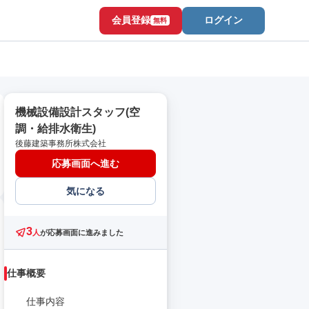
会員登録
ログイン
無料
機械設備設計スタッフ(空
調・給排水衛生)
後藤建築事務所株式会社
応募画面へ進む
気になる
3
人
が応募画面に進みました
仕事概要
仕事内容