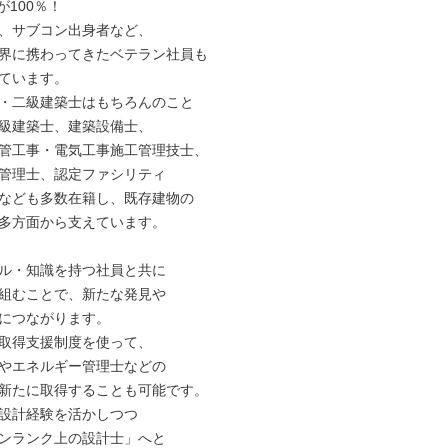
100％！

、サブコン出身者など、

界に携わってきたベテラン社員も

ています。

・二級建築士はもちろんのこと

級建築士、建築設備士、

管工事・電気工事施工管理技士、

管理士、認定ファシリティ

なども多数在籍し、既存建物の

多方面から支えています。

ル・知識を持つ社員と共に

組むことで、新たな発見や

につながります。

取得支援制度を使って、

やエネルギー管理士などの

新たに取得することも可能です。

設計経験を活かしつつ

ンランク上の設計士」へと
