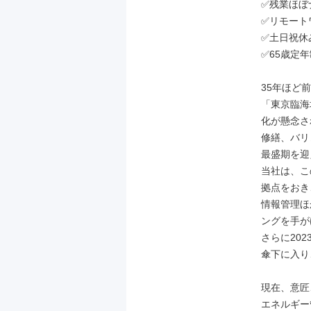
✅残業ほぼ
✅リモートワ
✅土日祝休み
✅65歳定年
35年ほど
「東京臨海
化が懸念さ
修繕、バリ
最盛期を迎
当社は、こ
拠点をおき
情報管理ほ
ングを手が
さらに20
傘下に入り
現在、意匠
エネルギー