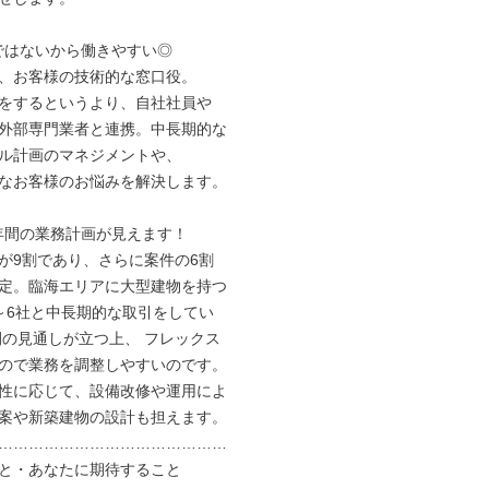
ではないから働きやすい◎

、お客様の技術的な窓口役。

をするというより、自社社員や

外部専門業者と連携。中長期的な

ル計画のマネジメントや、

なお客様のお悩みを解決します。

年間の業務計画が見えます！

が9割であり、さらに案件の6割

定。臨海エリアに大型建物を持つ

～6社と中長期的な取引をしてい

間の見通しが立つ上、 フレックス

ので業務を調整しやすいのです。

性に応じて、設備改修や運用によ

案や新築建物の設計も担えます。

………………………………………

と・あなたに期待すること
