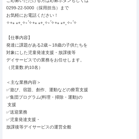
ご応募いただける方は応募ボタンもしくは

0299-22-5000（採用担当）まで

お気軽にお電話ください！

✧+⁎ ⁎+˳✧༚ ̊✧+⁎ ⁎+˳✧༚ ̊✧+⁎ ⁎+˳✧༚ ̊✧

【仕事内容】

発達に課題がある2歳～18歳の子供たちを

対象にした児童発達支援・放課後等

デイサービスでの業務をお任せします。

（児童数:約10名）

＜主な業務内容＞

✅遊び、宿題、創作、運動などの療育支援

✅集団プログラム(料理・掃除・運動)の

 支援

✅送迎業務

✅児童発達支援・

放課後等デイサービスの運営全般
