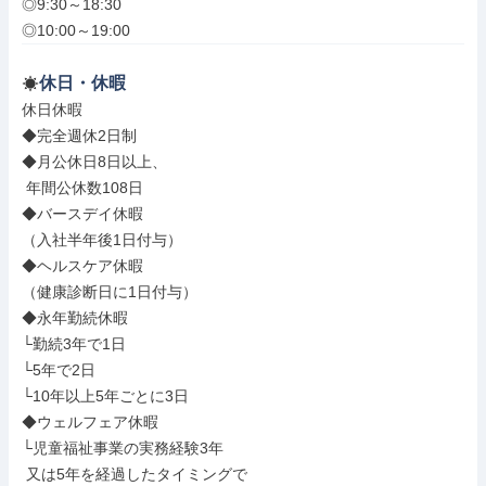
◎9:30～18:30

◎10:00～19:00
休日・休暇
休日休暇

◆完全週休2日制

◆月公休日8日以上、

 年間公休数108日

◆バースデイ休暇

（入社半年後1日付与）

◆ヘルスケア休暇

（健康診断日に1日付与）

◆永年勤続休暇

└勤続3年で1日

└5年で2日

└10年以上5年ごとに3日

◆ウェルフェア休暇

└児童福祉事業の実務経験3年

 又は5年を経過したタイミングで
