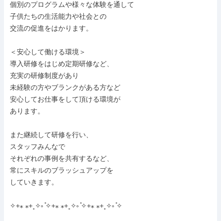
個別のプログラムや様々な体験を通して

子供たちの生活能力や社会との

交流の促進をはかります。

＜安心して働ける環境＞

導入研修をはじめ定期研修など、

充実の研修制度があり

未経験の方やブランクがある方など

安心してお仕事をして頂ける環境が

あります。

また継続して研修を行い、

スタッフみんなで

それぞれの事例を共有するなど、

常にスキルのブラッシュアップを

していきます。

✧+⁎ ⁎+˳✧༚ ̊✧+⁎ ⁎+˳✧༚ ̊✧+⁎ ⁎+˳✧༚ ̊✧
