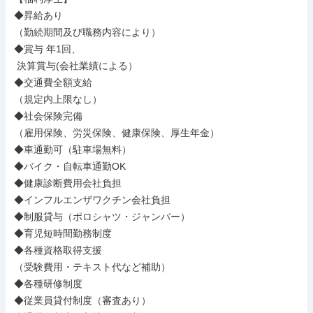
◆昇給あり

（勤続期間及び職務内容により）

◆賞与 年1回、

 決算賞与(会社業績による）

◆交通費全額支給

（規定内上限なし）

◆社会保険完備

（雇用保険、労災保険、健康保険、厚生年金）

◆車通勤可（駐車場無料）

◆バイク・自転車通勤OK

◆健康診断費用会社負担

◆インフルエンザワクチン会社負担

◆制服貸与（ポロシャツ・ジャンバー）

◆育児短時間勤務制度

◆各種資格取得支援

（受験費用・テキスト代など補助）

◆各種研修制度

◆従業員貸付制度（審査あり）
