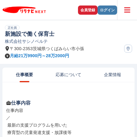
会員登録
ログイン
正社員
新施設で働く保育士
株式会社サシノベルテ
〒300-2353茨城県つくばみらい市小張
月給21万9900円～28万2000円
仕事概要
応募について
企業情報
仕事内容
仕事内容

／

 最新の支援プログラムを用いた

 療育型の児童発達支援・放課後等
