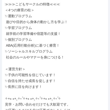
≫≫≫こどもサークルの特徴≪≪≪

＜4つの療育の柱＞

✨運動プログラム

 遊びや目的から身体の動かし方を学ぶ！

✨学習プログラム

 就学前の学習準備や宿題等の支援！

✨個別プログラム

 ABA(応用行動分析)に基づく療育！

✨ソーシャルスキルプログラム

 社会のルールやマナーを身につける！

＜運営方針＞

✨子供の可能性を信じています！

✨自信を持たせ成長を促します！

✨長所に目を向けます！

✧+⁎ ⁎+˳✧༚ ̊✧+⁎ ⁎+˳✧༚ ̊✧+⁎ ⁎+˳✧༚ ̊✧

見学・お問い合わせだけでも大歓迎です。
