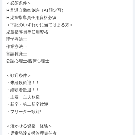
＜必須条件＞

⏩普通自動車免許（AT限定可）

⏩児童指導員任用資格必須

＜下記のいずれかに当てはまる方＞

児童指導員等任用資格

理学療法士

作業療法士

言語聴覚士

公認心理士/臨床心理士

＜歓迎条件＞

・未経験歓迎！！

・経験者歓迎！！

・主婦・主夫歓迎

・新卒・第二新卒歓迎

・フリーター歓迎!

＜活かせる資格・経験＞

・児童発達支援管理責任者
