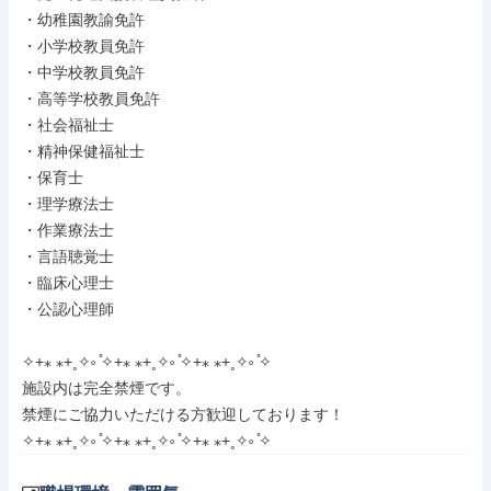
・幼稚園教諭免許

・小学校教員免許

・中学校教員免許

・高等学校教員免許

・社会福祉士

・精神保健福祉士

・保育士

・理学療法士

・作業療法士

・言語聴覚士

・臨床心理士

・公認心理師

✧+⁎ ⁎+˳✧༚ ̊✧+⁎ ⁎+˳✧༚ ̊✧+⁎ ⁎+˳✧༚ ̊✧

施設内は完全禁煙です。

禁煙にご協力いただける方歓迎しております！

✧+⁎ ⁎+˳✧༚ ̊✧+⁎ ⁎+˳✧༚ ̊✧+⁎ ⁎+˳✧༚ ̊✧