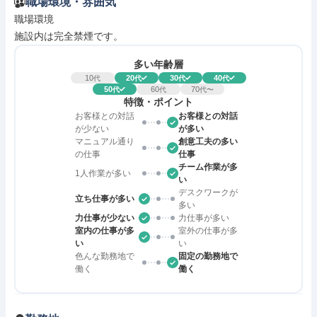
職場環境・雰囲気
職場環境

施設内は完全禁煙です。
多い年齢層
10
20
30
40
代
代
代
代
50
60
70
代
代
代〜
特徴・ポイント
お客様との対話
お客様との対話
が少ない
が多い
マニュアル通り
創意工夫の多い
の仕事
仕事
チーム作業が多
1人作業が多い
い
デスクワークが
立ち仕事が多い
多い
力仕事が少ない
力仕事が多い
室内の仕事が多
室外の仕事が多
い
い
色んな勤務地で
固定の勤務地で
働く
働く