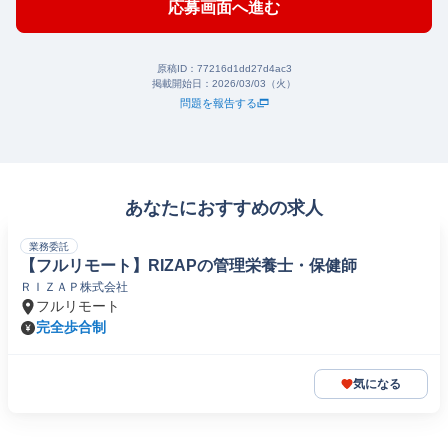
応募画面へ進む
原稿ID：
77216d1dd27d4ac3
掲載開始日：
2026/03/03（火）
問題を報告する
あなたにおすすめの求人
業務委託
【フルリモート】RIZAPの管理栄養士・保健師
ＲＩＺＡＰ株式会社
フルリモート
完全歩合制
気になる