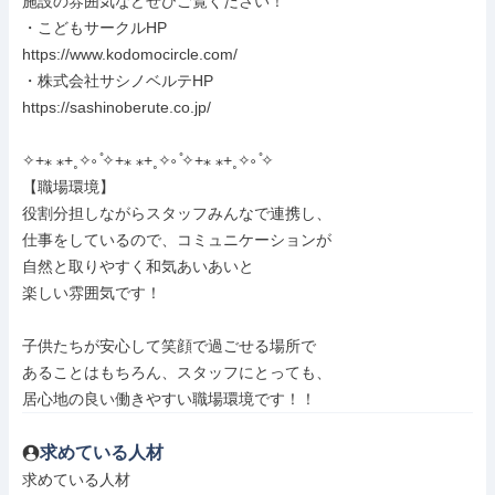
施設の雰囲気などぜひご覧ください！

・こどもサークルHP

https://www.kodomocircle.com/

・株式会社サシノベルテHP

https://sashinoberute.co.jp/

✧+⁎ ⁎+˳✧༚ ̊✧+⁎ ⁎+˳✧༚ ̊✧+⁎ ⁎+˳✧༚ ̊✧

【職場環境】

役割分担しながらスタッフみんなで連携し、

仕事をしているので、コミュニケーションが

自然と取りやすく和気あいあいと

楽しい雰囲気です！

子供たちが安心して笑顔で過ごせる場所で

あることはもちろん、スタッフにとっても、

居心地の良い働きやすい職場環境です！！
求めている人材
求めている人材
