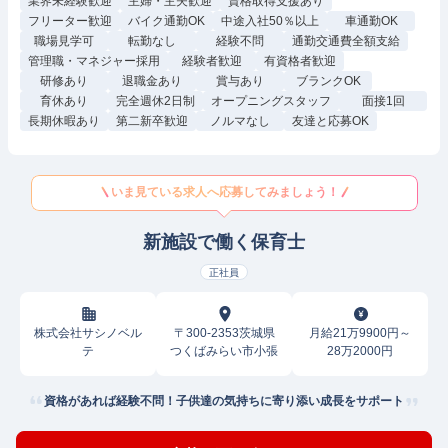
業界未経験歓迎
主婦・主夫歓迎
資格取得支援あり
フリーター歓迎
バイク通勤OK
中途入社50％以上
車通勤OK
職場見学可
転勤なし
経験不問
通勤交通費全額支給
管理職・マネジャー採用
経験者歓迎
有資格者歓迎
研修あり
退職金あり
賞与あり
ブランクOK
育休あり
完全週休2日制
オープニングスタッフ
面接1回
長期休暇あり
第二新卒歓迎
ノルマなし
友達と応募OK
いま見ている求人へ応募してみましょう！
新施設で働く保育士
正社員
株式会社サシノベル
〒300-2353茨城県
月給21万9900円～
テ
つくばみらい市小張
28万2000円
資格があれば経験不問！子供達の気持ちに寄り添い成長をサポート