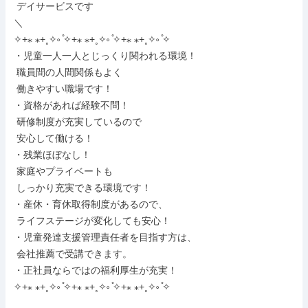
 デイサービスです

＼

✧+⁎ ⁎+˳✧༚ ̊✧+⁎ ⁎+˳✧༚ ̊✧+⁎ ⁎+˳✧༚ ̊✧

・児童一人一人とじっくり関われる環境！

 職員間の人間関係もよく

 働きやすい職場です！

・資格があれば経験不問！

 研修制度が充実しているので

 安心して働ける！

・残業ほぼなし！

 家庭やプライベートも

 しっかり充実できる環境です！

・産休・育休取得制度があるので、

 ライフステージが変化しても安心！

・児童発達支援管理責任者を目指す方は、

 会社推薦で受講できます。

・正社員ならではの福利厚生が充実！

✧+⁎ ⁎+˳✧༚ ̊✧+⁎ ⁎+˳✧༚ ̊✧+⁎ ⁎+˳✧༚ ̊✧
