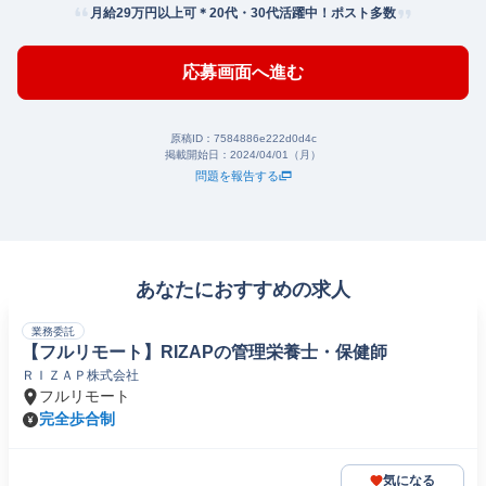
月給29万円以上可＊20代・30代活躍中！ポスト多数
応募画面へ進む
原稿ID：
7584886e222d0d4c
掲載開始日：
2024/04/01（月）
問題を報告する
あなたにおすすめの求人
業務委託
【フルリモート】RIZAPの管理栄養士・保健師
ＲＩＺＡＰ株式会社
フルリモート
完全歩合制
気になる