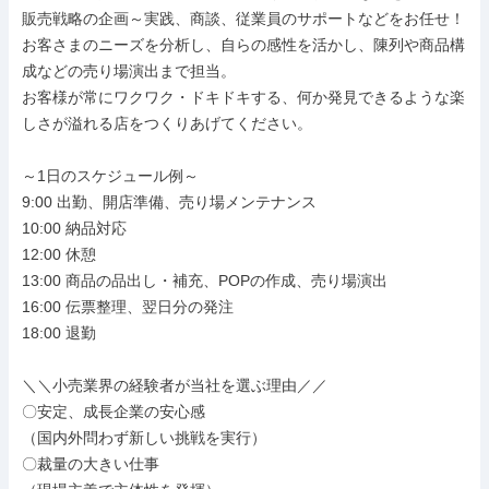
販売戦略の企画～実践、商談、従業員のサポートなどをお任せ！

お客さまのニーズを分析し、自らの感性を活かし、陳列や商品構
成などの売り場演出まで担当。

お客様が常にワクワク・ドキドキする、何か発見できるような楽
しさが溢れる店をつくりあげてください。

～1日のスケジュール例～

9:00 出勤、開店準備、売り場メンテナンス

10:00 納品対応

12:00 休憩

13:00 商品の品出し・補充、POPの作成、売り場演出

16:00 伝票整理、翌日分の発注

18:00 退勤

＼＼小売業界の経験者が当社を選ぶ理由／／

〇安定、成長企業の安心感

（国内外問わず新しい挑戦を実行）

〇裁量の大きい仕事
