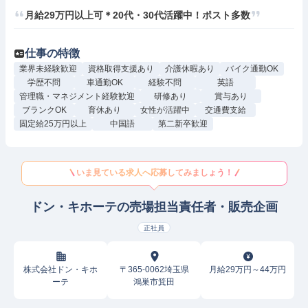
月給29万円以上可＊20代・30代活躍中！ポスト多数
仕事の特徴
業界未経験歓迎
資格取得支援あり
介護休暇あり
バイク通勤OK
学歴不問
車通勤OK
経験不問
英語
管理職・マネジメント経験歓迎
研修あり
賞与あり
ブランクOK
育休あり
女性が活躍中
交通費支給
固定給25万円以上
中国語
第二新卒歓迎
いま見ている求人へ応募してみましょう！
ドン・キホーテの売場担当責任者・販売企画
正社員
株式会社ドン・キホ
〒365-0062埼玉県
月給29万円～44万円
ーテ
鴻巣市箕田