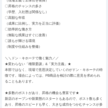
（現場主義で主体性を発揮）

〇昇格のチャンスの多さ

（学歴、入社歴は関係なし）

〇高額な年収

（成果に比例し、実力を正当に評価）

〇効率的な働き方

（無駄な残業はすぐに改善）

〇誰もが輝ける環境

（制度や仕組みを整備）

＼＼ドン・キホーテで働く魅力／／

★変わらない「権限委譲」&「実力主義」★

本部ではなく、現場で意思決定していくのがドン・キホーテの特
徴です。場合によっては、PB商品を検討の際に意見を求められ
ることもあります。

★多数のポストがあり、昇格の機会も豊富です★

新店のオープンや新業態のスタートもあるので、ポスト数も多く
あり、昇格のスピードも早く、大きな成功をつかむチャンスが多