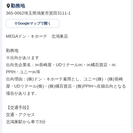
勤務地
365-0062埼玉県鴻巣市箕田3111-1
Googleマップで開く
MEGAドン・キホーテ　北鴻巣店

勤務地

※出向があります

出向先企業名：㈱長崎屋・UDリテール㈱・㈱橘百貨店・㈱
PPIH・ユニー㈱等

出向理由：(株)ドン・キホーテ雇用とし、ユニー(株)・(株)長崎
屋・UDリテール(株)・(株)橘百貨店・(株)PPIHへ在籍出向となる
場合があります。

【交通手段】

交通・アクセス

北鴻巣駅から車で3分