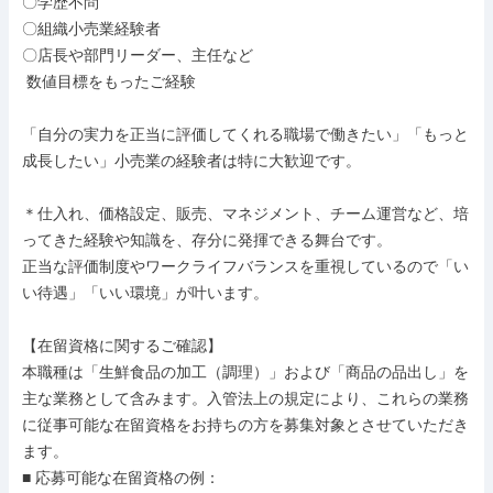
〇学歴不問

〇組織小売業経験者

〇店長や部門リーダー、主任など

 数値目標をもったご経験

「自分の実力を正当に評価してくれる職場で働きたい」「もっと
成長したい」小売業の経験者は特に大歓迎です。

＊仕入れ、価格設定、販売、マネジメント、チーム運営など、培
ってきた経験や知識を、存分に発揮できる舞台です。

正当な評価制度やワークライフバランスを重視しているので「い
い待遇」「いい環境」が叶います。

【在留資格に関するご確認】

本職種は「生鮮食品の加工（調理）」および「商品の品出し」を
主な業務として含みます。入管法上の規定により、これらの業務
に従事可能な在留資格をお持ちの方を募集対象とさせていただき
ます。

■ 応募可能な在留資格の例：
