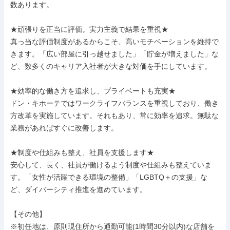
数あります。

★頑張りを正当に評価。実力主義で結果を重視★

真っ当な評価制度があるからこそ、高いモチベーションを維持で
きます。「広い部屋に引っ越せました」「貯金が増えました」な
ど、数多くのキャリア入社者が大きな対価を手にしています。

★効率的な働き方を追求し、プライベートも充実★

ドン・キホーテではワークライフバランスを重視しており、働き
方改革を実施しています。それもあり、常に効率を追求。無駄な
業務があればすぐに改善します。

★制度や仕組みも整え、社員を支援します★

安心して、長く、社員が働けるよう制度や仕組みも整えていま
す。「女性が活躍できる環境の整備」「LGBTQ＋の支援」な
ど、ダイバーシティ推進を進めています。

【その他】

※初任地は、原則現住所から通勤可能(1時間30分以内)な店舗を