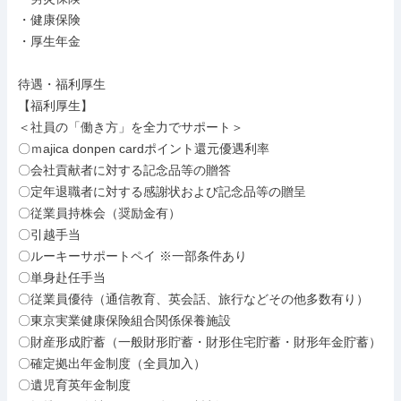
・健康保険

・厚生年金

待遇・福利厚生

【福利厚生】

＜社員の「働き方」を全力でサポート＞

〇ｍajica donpen cardポイント還元優遇利率

〇会社貢献者に対する記念品等の贈答

〇定年退職者に対する感謝状および記念品等の贈呈

〇従業員持株会（奨励金有）

〇引越手当

〇ルーキーサポートペイ ※一部条件あり

〇単身赴任手当

〇従業員優待（通信教育、英会話、旅行などその他多数有り）

〇東京実業健康保険組合関係保養施設

〇財産形成貯蓄（一般財形貯蓄・財形住宅貯蓄・財形年金貯蓄）

〇確定拠出年金制度（全員加入）

〇遺児育英年金制度
