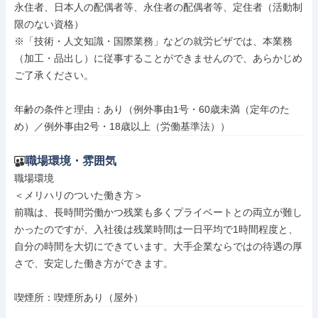
永住者、日本人の配偶者等、永住者の配偶者等、定住者（活動制
限のない資格）

※「技術・人文知識・国際業務」などの就労ビザでは、本業務
（加工・品出し）に従事することができませんので、あらかじめ
ご了承ください。

年齢の条件と理由：あり（例外事由1号・60歳未満（定年のた
め）／例外事由2号・18歳以上（労働基準法））
職場環境・雰囲気
職場環境

＜メリハリのついた働き方＞

前職は、長時間労働かつ残業も多くプライベートとの両立が難し
かったのですが、入社後は残業時間は一日平均で1時間程度と、
自分の時間を大切にできています。大手企業ならではの待遇の厚
さで、安定した働き方ができます。

喫煙所：喫煙所あり（屋外）