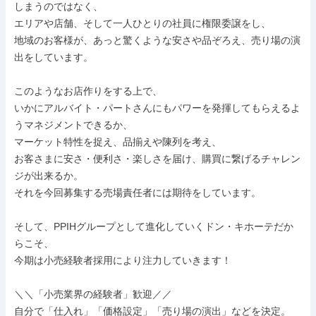
しまうのではなく、

エリアや店舗、そして一人ひとりの社員に権限委譲をし、

地域のお客様が、あっと驚くような安さや品ぞろえ、売り場の演
出をしています。

このようなお店作りをする上で、

いかにアルバイト・パートさんにもパワーを発揮してもらえるよ
うマネジメントできるか、

マーケット特性を捉え、品揃えや陳列を考え、

お客さまに安さ・便利さ・楽しさを届け、購買に繋げるチャレン
ジが出来るか。

それを今回募集する売場責任者には期待をしています。

そして、PPIHグループとして進化していくドン・キホーテだか
らこそ、

今期は小売経験者採用により注力していきます！

＼＼「小売業界の経験者」歓迎／／

自分で「仕入れ」「価格設定」「売り場の演出」などを決定。
