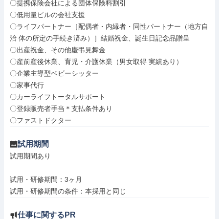
〇提携保険会社による団体保険料割引

〇低用量ピルの会社支援

〇ライフパートナー［配偶者・内縁者・同性パートナー（地方自
治 体の所定の手続き済み）］結婚祝金、誕生日記念品贈呈

〇出産祝金、その他慶弔見舞金

〇産前産後休業、育児・介護休業（男女取得 実績あり）

〇企業主導型ベビーシッター

〇家事代行

〇カーライフトータルサポート

〇登録販売者手当＊支払条件あり

〇ファストドクター
試用期間
試用期間あり

試用・研修期間：3ヶ月

仕事に関するPR