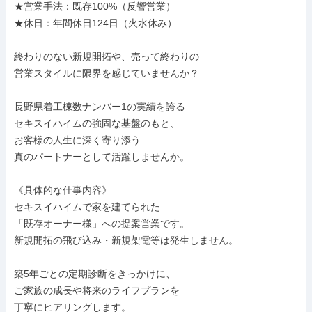
★営業手法：既存100%（反響営業）

★休日：年間休日124日（火水休み）

終わりのない新規開拓や、売って終わりの

営業スタイルに限界を感じていませんか？

長野県着工棟数ナンバー1の実績を誇る

セキスイハイムの強固な基盤のもと、

お客様の人生に深く寄り添う

真のパートナーとして活躍しませんか。

《具体的な仕事内容》

セキスイハイムで家を建てられた

「既存オーナー様」への提案営業です。

新規開拓の飛び込み・新規架電等は発生しません。

築5年ごとの定期診断をきっかけに、

ご家族の成長や将来のライフプランを

丁寧にヒアリングします。
