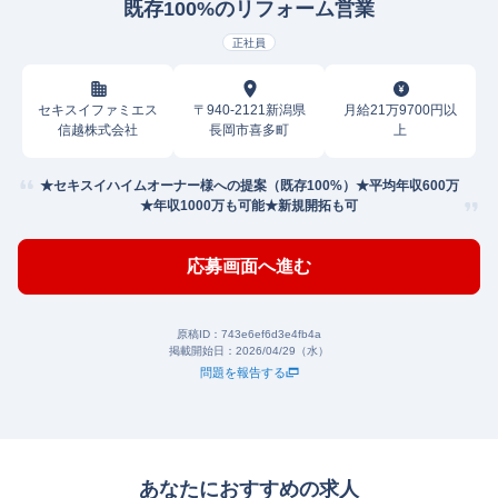
既存100%のリフォーム営業
正社員
セキスイファミエス
〒940-2121新潟県
月給21万9700円以
信越株式会社
長岡市喜多町
上
★セキスイハイムオーナー様への提案（既存100%）★平均年収600万
★年収1000万も可能★新規開拓も可
応募画面へ進む
原稿ID：
743e6ef6d3e4fb4a
掲載開始日：
2026/04/29（水）
問題を報告する
あなたにおすすめの求人