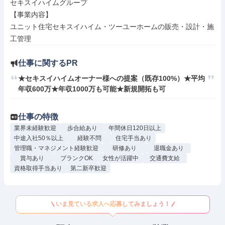
セキスイハイムグループ

【事業内容】

ユニット住宅セキスイハイム・ツーユーホームの販売・設計・施
工管理
仕事に関するPR
★セキスイハイムオーナー様への提案（既存100%）★平均
年収600万★年収1000万も可能★新規開拓も可
仕事の特徴
業界未経験歓迎
歩合給あり
年間休日120日以上
中途入社50％以上
経験不問
住宅手当あり
管理職・マネジメント経験歓迎
研修あり
退職金あり
賞与あり
ブランクOK
女性が活躍中
交通費支給
資格取得手当あり
第二新卒歓迎
いま見ている求人へ応募してみましょう！