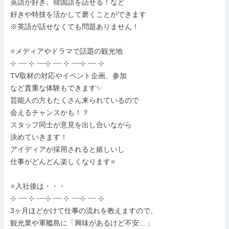
英語が好き、韓国語を話せる！など

好きや特技を活かして磨くことができます

※英語が話せなくても問題ありません！

⭐メディアやドラマで話題の観光地

⊹ ┈┈ ⊹ ┈┈⊹ ┈┈ ⊹ ┈┈⊹ ┈┈ ⊹

TV取材の対応やイベント企画、参加

など貴重な体験もできます✨

芸能人の方もたくさん来られているので

会えるチャンスかも！？

スタッフ同士が意見を出し合いながら

決めていきます！

アイディアが採用されると嬉しいし

仕事がどんどん楽しくなります⭐

⭐入社後は・・・

⊹ ┈┈ ⊹ ┈┈⊹ ┈┈ ⊹ ┈┈⊹ ┈┈ ⊹

3ヶ月ほどかけて仕事の流れを教えますので、

観光業や軍艦島に「興味があるけど不安…」
