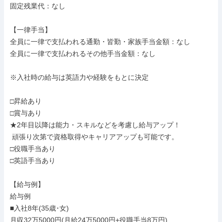
固定残業代：なし

【一律手当】

全員に一律で支払われる通勤・皆勤・家族手当金額：なし

全員に一律で支払われるその他手当金額：なし

※入社時の給与は英語力や経験をもとに決定

□昇給あり

□賞与あり

★2年目以降は能力・スキルなどを考慮し給与アップ！

 頑張り次第で資格取得やキャリアアップも可能です。

□役職手当あり

□英語手当あり

【給与例】

給与例

■入社8年(35歳･女)

月収32万5000円(月給24万5000円+役職手当8万円)
