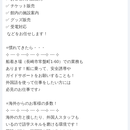
✅ チケット販売

✅ 館内の施設案内

✅ グッズ販売

✅ 受電対応

 などをお任せします！

⭐慣れてきたら・・・

⊹ ┈┈ ⊹ ┈┈⊹ ┈┈ ⊹ ┈┈⊹ ┈┈ ⊹

船着き場（長崎市常盤町1‐60）での業務も

あります！船に乗って、安全誘導や

ガイドサポートをお願いすることも！

外国語を使って仕事をしたい方には

必見のお仕事です♪

⭐海外からのお客様の多数！

⊹ ┈┈ ⊹ ┈┈⊹ ┈┈ ⊹ ┈┈⊹ ┈┈ ⊹

海外の方と接したり、外国人スタッフも

いるので語学スキルを磨ける環境です！
