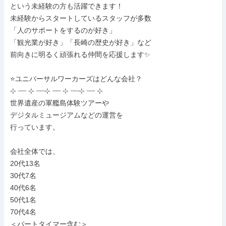
という未経験の方も活躍できます！

未経験からスタートしているスタッフが多数

「人のサポートをするのが好き」

「観光業が好き」「長崎の歴史が好き」など

前向きに明るく頑張れる仲間を応援します✨

⭐ユニバーサルワーカーズはどんな会社？

⊹ ┈┈ ⊹ ┈┈⊹ ┈┈ ⊹ ┈┈⊹ ┈┈ ⊹

世界遺産の軍艦島体験ツアーや

デジタルミュージアムなどの運営を

行っています。

会社全体では、

20代13名

30代7名

40代6名

50代1名

70代4名

＜パートタイマー含む＞
