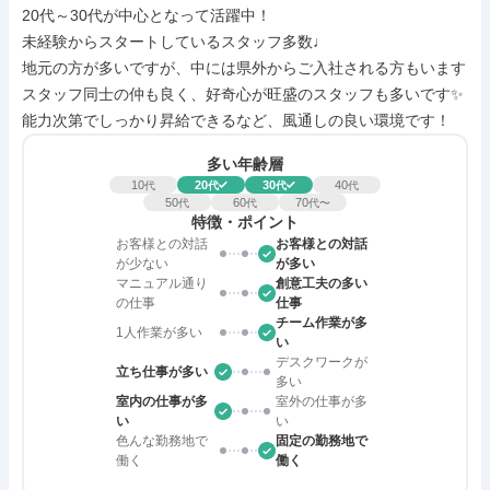
20代～30代が中心となって活躍中！

未経験からスタートしているスタッフ多数♩

地元の方が多いですが、中には県外からご入社される方もいます

スタッフ同士の仲も良く、好奇心が旺盛のスタッフも多いです✨

能力次第でしっかり昇給できるなど、風通しの良い環境です！
多い年齢層
10
20
30
40
代
代
代
代
50
60
70
代
代
代〜
特徴・ポイント
お客様との対話
お客様との対話
が少ない
が多い
マニュアル通り
創意工夫の多い
の仕事
仕事
チーム作業が多
1人作業が多い
い
デスクワークが
立ち仕事が多い
多い
室内の仕事が多
室外の仕事が多
い
い
色んな勤務地で
固定の勤務地で
働く
働く