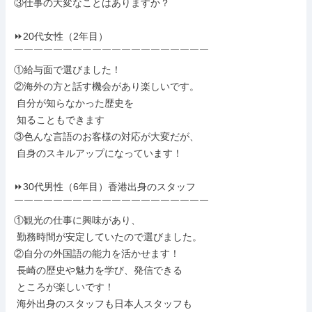
③仕事の大変なことはありますか？

⏩20代女性（2年目）

￣￣￣￣￣￣￣￣￣￣￣￣￣￣￣￣￣￣￣￣

①給与面で選びました！

②海外の方と話す機会があり楽しいです。

 自分が知らなかった歴史を

 知ることもできます

③色んな言語のお客様の対応が大変だが、

 自身のスキルアップになっています！

⏩30代男性（6年目）香港出身のスタッフ

￣￣￣￣￣￣￣￣￣￣￣￣￣￣￣￣￣￣￣￣

①観光の仕事に興味があり、

 勤務時間が安定していたので選びました。

②自分の外国語の能力を活かせます！

 長崎の歴史や魅力を学び、発信できる

 ところが楽しいです！

 海外出身のスタッフも日本人スタッフも
