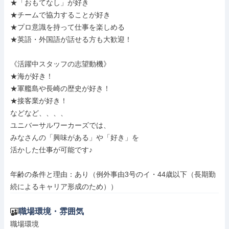
★「おもてなし」が好き

★チームで協力することが好き

★プロ意識を持って仕事を楽しめる

★英語・外国語が話せる方も大歓迎！

《活躍中スタッフの志望動機》

★海が好き！

★軍艦島や長崎の歴史が好き！

★接客業が好き！

などなど、、、、

ユニバーサルワーカーズでは、

みなさんの「興味がある」や「好き」を

活かした仕事が可能です♪

年齢の条件と理由：あり（例外事由3号のイ・44歳以下（長期勤
続によるキャリア形成のため））
職場環境・雰囲気
職場環境
