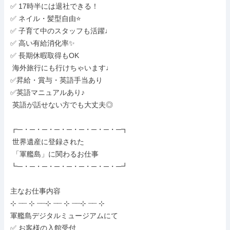
✅ 17時半には退社できる！

✅ ネイル・髪型自由⭐

✅ 子育て中のスタッフも活躍♩

✅ 高い有給消化率✨

✅ 長期休暇取得もOK

 海外旅行にも行けちゃいます♩

✅昇給・賞与・英語手当あり

✅英語マニュアルあり♪

 英語が話せない方でも大丈夫◎

┏─・─・─・─・─・─・─・─・─┓

 世界遺産に登録された

 「軍艦島」に関わるお仕事

┗─・─・─・─・─・─・─・─・─┛

主なお仕事内容

⊹ ┈┈ ⊹ ┈┈⊹ ┈┈ ⊹ ┈┈⊹ ┈┈ ⊹

軍艦島デジタルミュージアムにて

✅ お客様の入館受付
