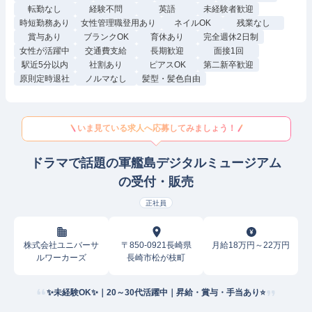
転勤なし
経験不問
英語
未経験者歓迎
時短勤務あり
女性管理職登用あり
ネイルOK
残業なし
賞与あり
ブランクOK
育休あり
完全週休2日制
女性が活躍中
交通費支給
長期歓迎
面接1回
駅近5分以内
社割あり
ピアスOK
第二新卒歓迎
原則定時退社
ノルマなし
髪型・髪色自由
いま見ている求人へ応募してみましょう！
ドラマで話題の軍艦島デジタルミュージアム
の受付・販売
正社員
株式会社ユニバーサ
〒850-0921長崎県
月給18万円～22万円
ルワーカーズ
長崎市松が枝町
✨未経験OK✨｜20～30代活躍中｜昇給・賞与・手当あり⭐