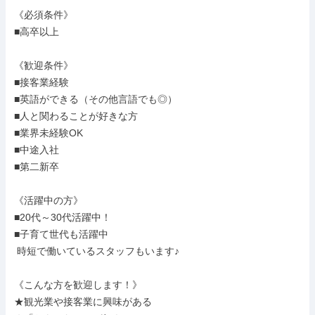
《必須条件》

■高卒以上

《歓迎条件》

■接客業経験

■英語ができる（その他言語でも◎）

■人と関わることが好きな方

■業界未経験OK

■中途入社

■第二新卒

《活躍中の方》

■20代～30代活躍中！

■子育て世代も活躍中

 時短で働いているスタッフもいます♪

《こんな方を歓迎します！》

★観光業や接客業に興味がある
