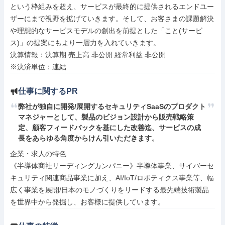
という枠組みを超え、サービスが最終的に提供されるエンドユー
ザーにまで視野を拡げていきます。そして、お客さまの課題解決
や理想的なサービスモデルの創出を前提とした「こと(サービ
ス)」の提案にもより一層力を入れていきます。

決算情報：決算期 売上高 非公開 経常利益 非公開

※決済単位：連結
仕事に関するPR
弊社が独自に開発/展開するセキュリティSaaSのプロダクト
マネジャーとして、製品のビジョン設計から販売戦略策
定、顧客フィードバックを基にした改善迄、サービスの成
長をあらゆる角度からけん引いただきます。
企業・求人の特色

《半導体商社リーディングカンパニー》半導体事業、サイバーセ
キュリティ関連商品事業に加え、AI/IoT/ロボティクス事業等、幅
広く事業を展開/日本のモノづくりをリードする最先端技術製品
を世界中から発掘し、お客様に提供しています。