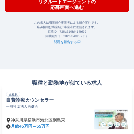
リクルートエージェントの
応募画面へ進む
この求人は職業紹介事業者による紹介案件です。
応募情報は職業紹介事業者に送信されます。
原稿ID：
728a710fd414bf95
掲載開始日：
2026/04/05（日）
問題を報告する
職種と勤務地が似ている求人
正社員
自費診療カウンセラー
一般社団法人再健会
神奈川県横浜市港北区綱島東
月給45万円～55万円