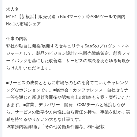
求人名

M161【新横浜】販売促進（BtoBマーケ）◎ASMツールで国内
No.1の市場シェア

仕事の内容

弊社が独自に開発/展開するセキュリティSaaSのプロダクトマネ
ジャーとして、製品のビジョン設計から販売戦略策定、顧客フィ
ードバックを基にした改善迄、サービスの成長をあらゆる角度か
らけん引いただきます。

■サービスの成長とともに市場そのものを育てていくチャレンジ
ングなポジションです。■展示会・カンファレンス・自社セミナ
ー等を通じた新規顧客開拓や認知向上の戦略も立案・実行いただ
きます。■営業、デリバリー、開発、CSMチームと連携しなが
ら、サービスの数字や方向性に自ら責任を持ち、事業を動かす実
感を持てるやりがいの大きな仕事です。

※業務内容詳細は「その他労働条件備考」欄へ記載
