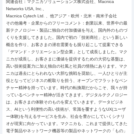
関連会社：マクニカソリューションズ株式会社、Macnica 
Networks USA, Inc.、

Macnica Cytech Ltd. 、他アジア・欧州・北米・南米子会社

その他備考・企業からのフリーコメント：創業以来、世界中の最
新テクノロジー・製品に独自の付加価値を与え、国内外のものづ
くりを支援してきました。国内で初の「技術商社」という新しい
概念を作り、お客さまの潜在需要をも掘り起こして提案できる
「デマンド・クリエーション型企業」として成長しました。マク
ニカが成長し、お客さまに価値を提供するための大切な基盤は、
高い技術提案力に加え独自の社風と社員の情熱にあります。マク
ニカは過去にとらわれない大胆な挑戦を奨励し、一人ひとりが主
役となってビジネスの舵取りを担う、オープンでフラットなベン
チャー精神を持っています。時代の転換期だからこそ、我々が持
っているベンチャー精神が活きてきます。デジタルテクノロジー
は、お客さまの体験そのものを変えていきます。データビジネ
ス、AIという利便性の高い技術が、常識を覆すようなUX(ユーザ
ー体験)を与えるサービスを生み、社会を豊かにしていくシナリ
オが現実に向かっています。マクニカも、これまで提供してきた
電子製品やネットワーク機器等の製品やネットワークの「もの」