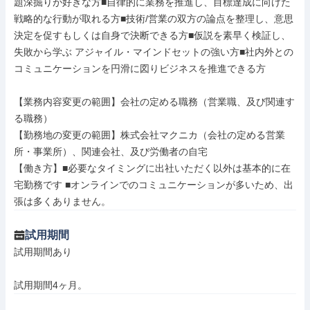
題深掘りが好きな方■自律的に業務を推進し、目標達成に向けた
戦略的な行動が取れる方■技術/営業の双方の論点を整理し、意思
決定を促すもしくは自身で決断できる方■仮説を素早く検証し、
失敗から学ぶ アジャイル・マインドセットの強い方■社内外との
コミュニケーションを円滑に図りビジネスを推進できる方

【業務内容変更の範囲】会社の定める職務（営業職、及び関連す
る職務）

【勤務地の変更の範囲】株式会社マクニカ（会社の定める営業
所・事業所）、関連会社、及び労働者の自宅

【働き方】■必要なタイミングに出社いただく以外は基本的に在
宅勤務です ■オンラインでのコミュニケーションが多いため、出
張は多くありません。
試用期間
試用期間あり

試用期間4ヶ月。