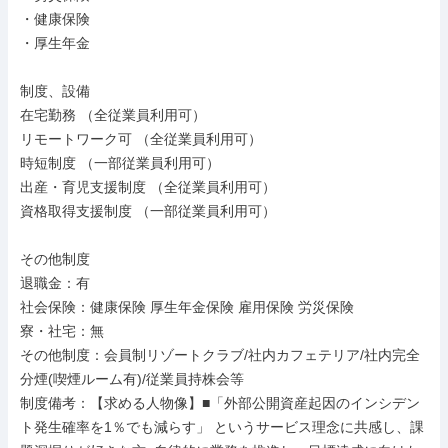
・健康保険

・厚生年金

制度、設備

在宅勤務 （全従業員利用可）

リモートワーク可 （全従業員利用可）

時短制度 （一部従業員利用可）

出産・育児支援制度 （全従業員利用可）

資格取得支援制度 （一部従業員利用可）

その他制度

退職金：有

社会保険：健康保険 厚生年金保険 雇用保険 労災保険

寮・社宅：無

その他制度：会員制リゾートクラブ/社内カフェテリア/社内完全
分煙(喫煙ルーム有)/従業員持株会等

制度備考：【求める人物像】■「外部公開資産起因のインシデン
ト発生確率を1％でも減らす」 というサービス理念に共感し、課