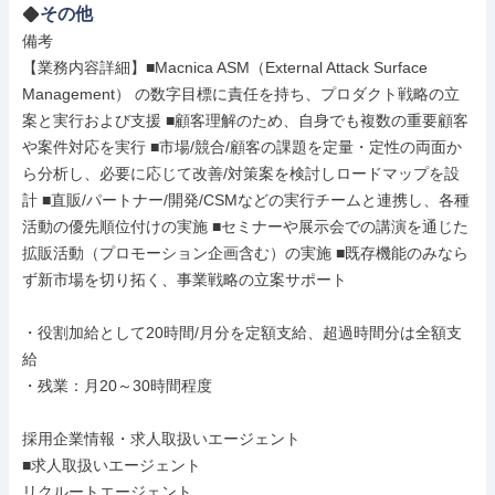
その他
備考

【業務内容詳細】■Macnica ASM（External Attack Surface 
Management） の数字目標に責任を持ち、プロダクト戦略の立
案と実行および支援 ■顧客理解のため、自身でも複数の重要顧客
や案件対応を実行 ■市場/競合/顧客の課題を定量・定性の両面か
ら分析し、必要に応じて改善/対策案を検討しロードマップを設
計 ■直販/パートナー/開発/CSMなどの実行チームと連携し、各種
活動の優先順位付けの実施 ■セミナーや展示会での講演を通じた
拡販活動（プロモーション企画含む）の実施 ■既存機能のみなら
ず新市場を切り拓く、事業戦略の立案サポート

・役割加給として20時間/月分を定額支給、超過時間分は全額支
給

・残業：月20～30時間程度

採用企業情報・求人取扱いエージェント

■求人取扱いエージェント

リクルートエージェント
