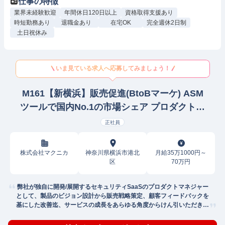
仕事の特徴
業界未経験歓迎
年間休日120日以上
資格取得支援あり
時短勤務あり
退職金あり
在宅OK
完全週休2日制
土日祝休み
いま見ている求人へ応募してみましょう！
M161【新横浜】販売促進(BtoBマーケ) ASM
ツールで国内No.1の市場シェア プロダクトマ
ネージャー
正社員
株式会社マクニカ
神奈川県横浜市港北
月給35万1000円～
区
70万円
弊社が独自に開発/展開するセキュリティSaaSのプロダクトマネジャー
として、製品のビジョン設計から販売戦略策定、顧客フィードバックを
基にした改善迄、サービスの成長をあらゆる角度からけん引いただきま
す。