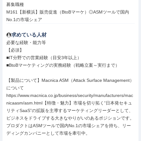
募集職種

M161【新横浜】販売促進（BtoBマーケ）◎ASMツールで国内
No.1の市場シェア
求めている人材
必要な経験・能力等

【必須】

■IT分野での営業経験（目安3年以上）

■BtoBマーケティングの実務経験（戦略立案～実行まで）

【製品について】Macnica ASM（Attack Surface Management）
について

https://www.macnica.co.jp/business/security/manufacturers/mac
nicaasm/asm.html【特徴・魅力】市場を切り拓く“日本発セキュ
リティSaaS”の拡販を主導するマーケティングリーダーとして、
ビジネスをドライブする大きなやりがいのあるポジションです。
プロダクトはASMツールで国内No.1の市場シェアを持ち、リー
ディングカンパニーとして市場を牽引中。
