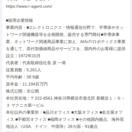
https://www.r-agent.com/

■採用企業情報

事業内容：■エレクトロニクス・情報通信分野で、半導体やネッ
トワーク関連機器等を企画開発、販売する専門商社■半導体事
業、ネットワーク関連商品事業に加え、AI/IoT/ロボティクス事業
を通じて、高付加価値商品やサービスを、国内外のお客様に提供

設立：1972年10月

代表者：代表取締役社長 原 一将

従業員数：5,261人

平均年齢：38.9歳

資本金：11,194百万円

株式公開：非公開

本社所在地：〒222-8561 神奈川県横浜市港北区 新横浜１－６－
３ マクニカ第一ビル

本社以外の事業所：■品川オフィス ■大阪オフィス ■名古屋オフ
ィス ■宇都宮オフィス ■福岡オフィス ■その他国内拠点、海外現
地法人（USA、ドイツ、中国等）28カ国・91拠点
