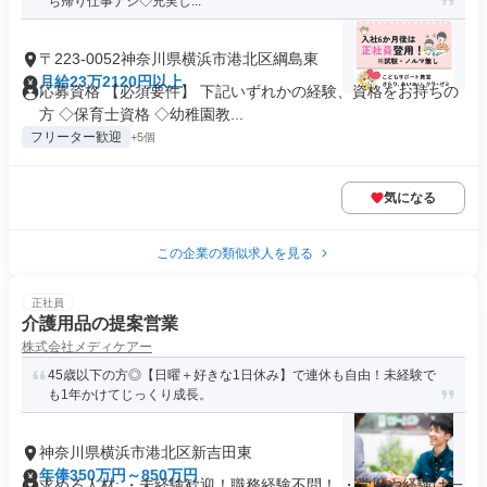
ち帰り仕事ナシ◇充実し...
〒223-0052神奈川県横浜市港北区綱島東
月給23万2120円以上
応募資格 【必須要件】 下記いずれかの経験、資格をお持ちの
方 ◇保育士資格 ◇幼稚園教...
フリーター歓迎
+5個
気になる
この企業の類似求人を見る
正社員
介護用品の提案営業
株式会社メディケアー
45歳以下の方◎【日曜＋好きな1日休み】で連休も自由！未経験で
も1年かけてじっくり成長。
神奈川県横浜市港北区新吉田東
年俸350万円～850万円
求める人材: ・未経験歓迎！職務経験不問！ ・学歴や経験は一