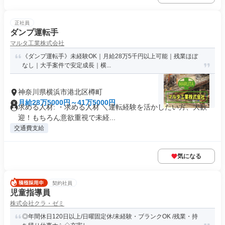
正社員
ダンプ運転手
マルタ工業株式会社
《ダンプ運転手》未経験OK｜月給28万5千円以上可能｜残業ほぼ
なし｜大手案件で安定成長｜横...
神奈川県横浜市港北区樽町
月給28万5000円～41万5000円
求める人材: ・求める人材 ＼運転経験を活かしたい方、大歓
迎！もちろん意欲重視で未経...
交通費支給
気になる
契約社員
児童指導員
株式会社クラ・ゼミ
◎年間休日120日以上/日曜固定休/未経験・ブランクOK /残業・持