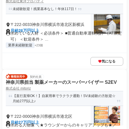
株式会社東洋プロパティ
未経験歓迎！残業基本なし！年休117日！
〒222-0033神奈川県横浜市港北区新横浜
月給26万円以上
求めている人材 ＜必須条件＞ ■普通自動車運転免許 （AT限定
可） ＜歓迎条件＞ ...
業界未経験歓迎
+23個
気になる
契約社員
神奈川県担当 製薬メーカーのスーパーバイザー S2EV
株式会社 mitoriz
【直行直帰OK！】自家用車でラクラク通勤！SV未経験の方歓迎☆
月給27円以上♪
〒222-0000神奈川県横浜市港北区
月給27万円以上
求める人物像 ＼★ラウンダーからのキャリアアップも★／