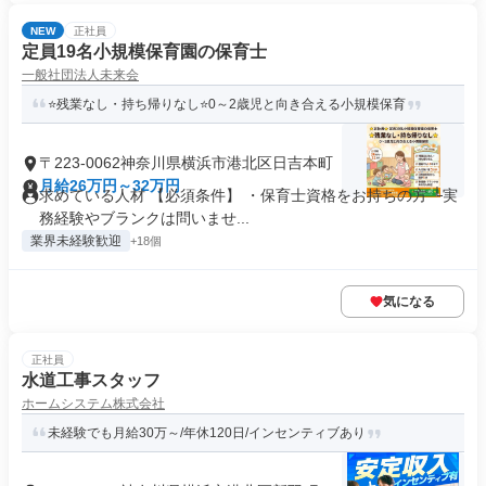
NEW
正社員
定員19名小規模保育園の保育士
一般社団法人未来会
⭐残業なし・持ち帰りなし⭐0～2歳児と向き合える小規模保育
〒223-0062神奈川県横浜市港北区日吉本町
月給26万円～32万円
求めている人材 【必須条件】 ・保育士資格をお持ちの方 └実
務経験やブランクは問いませ...
業界未経験歓迎
+18個
気になる
正社員
水道工事スタッフ
ホームシステム株式会社
未経験でも月給30万～/年休120日/インセンティブあり