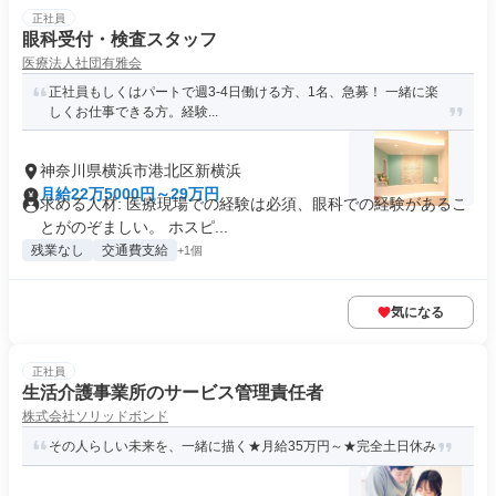
正社員
眼科受付・検査スタッフ
医療法人社団有雅会
正社員もしくはパートで週3-4日働ける方、1名、急募！ 一緒に楽
しくお仕事できる方。経験...
神奈川県横浜市港北区新横浜
月給22万5000円～29万円
求める人材: 医療現場での経験は必須、眼科での経験があるこ
とがのぞましい。 ホスピ...
残業なし
交通費支給
+1個
気になる
正社員
生活介護事業所のサービス管理責任者
株式会社ソリッドボンド
その人らしい未来を、一緒に描く★月給35万円～★完全土日休み