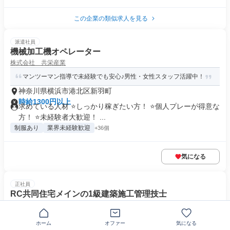
この企業の類似求人を見る
派遣社員
機械加工機オペレーター
株式会社 共栄産業
マンツーマン指導で未経験でも安心♪男性・女性スタッフ活躍中！
神奈川県横浜市港北区新羽町
時給1300円以上
求めている人材 ⭐しっかり稼ぎたい方！ ⭐個人プレーが得意な
方！ ⭐未経験者大歓迎！ ...
制服あり
業界未経験歓迎
+36個
気になる
正社員
RC共同住宅メインの1級建築施工管理技士
フィールドホーム株式会社
平均18時に退勤！裁量権＆働き易さあり◎技術を磨きたい方に
ホーム
オファー
気になる