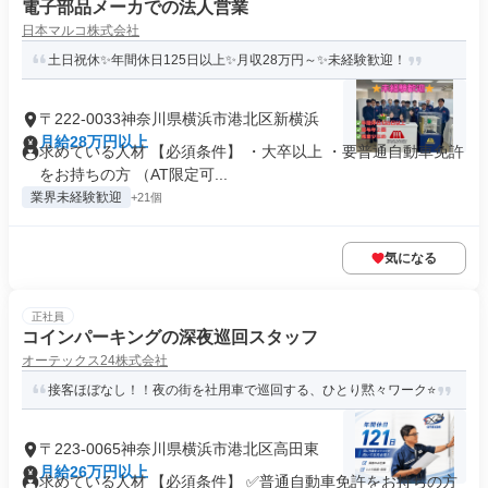
電子部品メーカでの法人営業
日本マルコ株式会社
土日祝休✨年間休日125日以上✨月収28万円～✨未経験歓迎！
〒222-0033神奈川県横浜市港北区新横浜
月給28万円以上
求めている人材 【必須条件】 ・大卒以上 ・要普通自動車免許
をお持ちの方 （AT限定可...
業界未経験歓迎
+21個
気になる
正社員
コインパーキングの深夜巡回スタッフ
オーテックス24株式会社
接客ほぼなし！！夜の街を社用車で巡回する、ひとり黙々ワーク⭐
〒223-0065神奈川県横浜市港北区高田東
月給26万円以上
求めている人材 【必須条件】 ✅普通自動車免許をお持ちの方