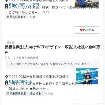
〒223-0066神奈川県横浜市港北区高田西
月給21万円～28万円
求めている人材 知識・経験・性別不問 ※必要な経験・資格な
どは特にありません。 ※パ...
業界未経験歓迎
+25個
気になる
正社員
反響営業(法人向け:WEBデザイン・広告)入社祝い金60万
円
ＹＫ ＧＲＯＵＰ株式会社
人と同じことができないあなたを歓迎☆いつ出社してもOK♪
〒222-0033神奈川県横浜市港北区新横浜
月給36万円以上
求めている人材 未経験大歓迎！第二新卒大歓迎！ 大卒以上・
29歳までの方 ★教わった...
業界未経験歓迎
歩合給あり
+34個