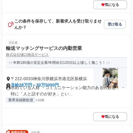
気になる
この条件を保存して、新着求人を受け取りませ
受け取る
んか？
正社員
輸送マッチングサービスの内勤営業
株式会社樋口物流サービス
年商180億の安定企業/年間休日120日以上/楽しく働こう！
〒222-0033神奈川県横浜市港北区新横浜
月給28万円～30万5000円
求めている人材 ・コミュニケーション能力のある方歓迎！ ・
特に「人と話すのが好き」とい...
業界未経験歓迎
+16個
気になる
正社員