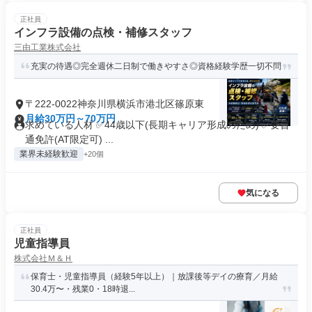
正社員
インフラ設備の点検・補修スタッフ
三由工業株式会社
充実の待遇◎完全週休二日制で働きやすさ◎資格経験学歴一切不問
〒222-0022神奈川県横浜市港北区篠原東
月給30万円～70万円
求めている人材 ✅44歳以下(長期キャリア形成のため) ✅要普
通免許(AT限定可) ...
業界未経験歓迎
+20個
気になる
正社員
児童指導員
株式会社Ｍ＆Ｈ
保育士・児童指導員（経験5年以上）｜放課後等デイの療育／月給
30.4万〜・残業0・18時退...