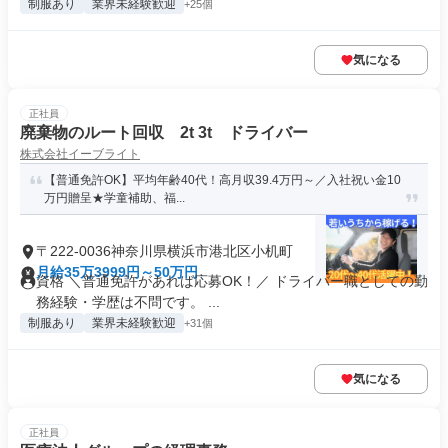
制服あり
業界未経験歓迎
+25個
気になる
正社員
廃棄物のルート回収 2t 3t ドライバー
株式会社イーブライト
【普通免許OK】平均年齢40代！高月収39.4万円～／入社祝い金10
万円贈呈★学童補助、福...
〒222-0036神奈川県横浜市港北区小机町
月給35万3999円～50万円
資格 ＼普通免許があれば応募OK！／ ドライバー職としての勤
務経験・学歴は不問です。 ...
制服あり
業界未経験歓迎
+31個
気になる
正社員