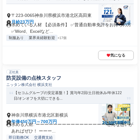
〒223-0065神奈川県横浜市港北区高田東
月給23万円
求めている人材 【必須条件】 ✅普通自動車免許をお持ちの方
✅Word、Excelなど...
制服あり
業界未経験歓迎
+17個
気になる
正社員
防災設備の点検スタッフ
ニッタン株式会社 横浜支社
【セコムグループの安定基盤！】賞与年2回/土日祝休み/年休122
日/オンオフを大切にできる...
神奈川県横浜市港北区新横浜
年俸450万円～700万円
求める人材: ーーーーーーーーーーーーーーーー こんな想いが
あればぜひ！ ーーー...
即日勤務OK
交通費支給