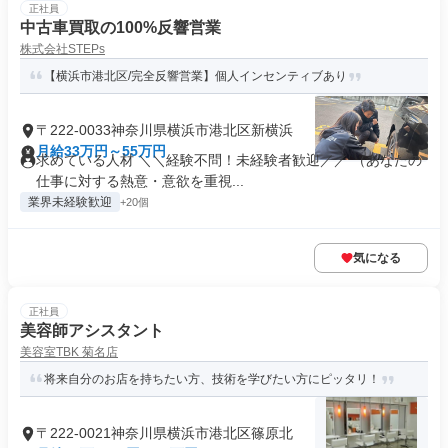
正社員
中古車買取の100%反響営業
株式会社STEPs
【横浜市港北区/完全反響営業】個人インセンティブあり
〒222-0033神奈川県横浜市港北区新横浜
月給33万円～55万円
求めている人材 ＼＼経験不問！未経験者歓迎／／ （あなたの
仕事に対する熱意・意欲を重視...
業界未経験歓迎
+20個
気になる
正社員
美容師アシスタント
美容室TBK 菊名店
将来自分のお店を持ちたい方、技術を学びたい方にピッタリ！
〒222-0021神奈川県横浜市港北区篠原北