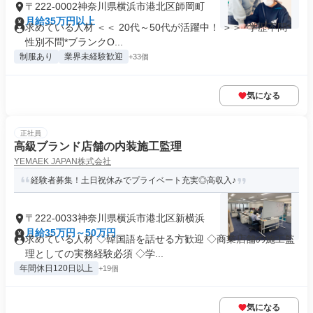
〒222-0002神奈川県横浜市港北区師岡町
月給35万円以上
求めている人材 ＜＜ 20代～50代が活躍中！ ＞＞ *学歴不問*
性別不問*ブランクO...
制服あり
業界未経験歓迎
+33個
気になる
正社員
高級ブランド店舗の内装施工監理
YEMAEK JAPAN株式会社
経験者募集！土日祝休みでプライベート充実◎高収入♪
〒222-0033神奈川県横浜市港北区新横浜
月給35万円～50万円
求めている人材 ◇韓国語を話せる方歓迎 ◇商業店舗の施工監
理としての実務経験必須 ◇学...
年間休日120日以上
+19個
気になる