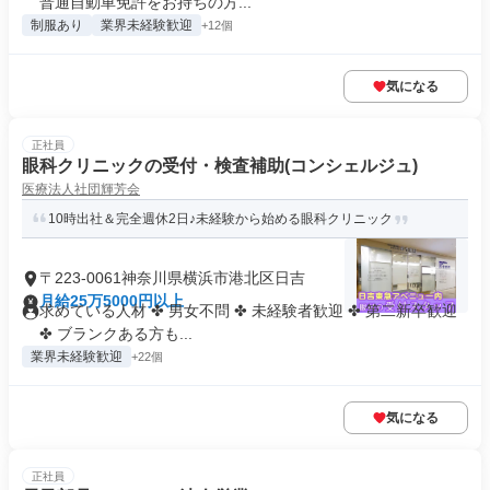
普通自動車免許をお持ちの方...
制服あり
業界未経験歓迎
+12個
気になる
正社員
眼科クリニックの受付・検査補助(コンシェルジュ)
医療法人社団輝芳会
10時出社＆完全週休2日♪未経験から始める眼科クリニック
〒223-0061神奈川県横浜市港北区日吉
月給25万5000円以上
求めている人材 ✤ 男女不問 ✤ 未経験者歓迎 ✤ 第二新卒歓迎
✤ ブランクある方も...
業界未経験歓迎
+22個
気になる
正社員