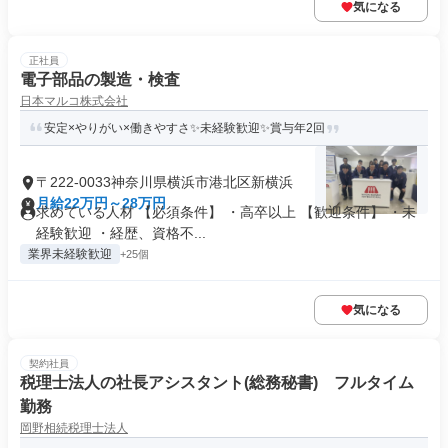
気になる
正社員
電子部品の製造・検査
日本マルコ株式会社
安定×やりがい×働きやすさ✨未経験歓迎✨賞与年2回
〒222-0033神奈川県横浜市港北区新横浜
月給22万円～28万円
求めている人材 【必須条件】 ・高卒以上 【歓迎条件】 ・未
経験歓迎 ・経歴、資格不...
業界未経験歓迎
+25個
気になる
契約社員
税理士法人の社長アシスタント(総務秘書) フルタイム
勤務
岡野相続税理士法人