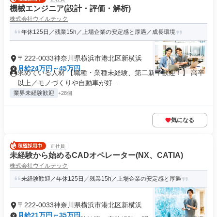
機械エンジニア(設計・評価・解析)
株式会社ウイルテック
年休125日／残業15h／上場企業の安定感と厚遇／成長環境
〒222-0033神奈川県横浜市港北区新横浜
月給24万円～45万円
求めている人材 【職種・業種未経験、第二新卒歓迎！】 高卒
以上／モノづくりや自動車が好...
業界未経験歓迎
+28個
気になる
正社員
未経験から始めるCADオペレーター(NX、CATIA)
株式会社ウイルテック
未経験歓迎／年休125日／残業15h／上場企業の安定感と厚遇
〒222-0033神奈川県横浜市港北区新横浜
月給21万円～35万円