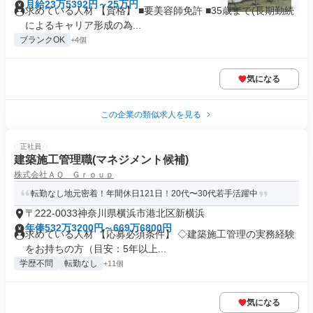
月給23万5392円～25万円
求めている人材 【資格】 ■要美容師免許 ■35歳まで(長期勤続
によるキャリア形成の為...
ブランクOK
+4個
気になる
この企業の類似求人を見る
正社員
建築施工管理職(マネジメント候補)
株式会社ＡＱ Ｇｒｏｕｐ
転勤なし地元密着！年間休日121日！20代〜30代若手活躍中
〒222-0033神奈川県横浜市港北区新横浜
年俸532万3200円～669万6800円
求めている人材 【応募必須条件】 ◇建築施工管理の実務経験
をお持ちの方（目安：5年以上...
学歴不問
転勤なし
+11個
気になる