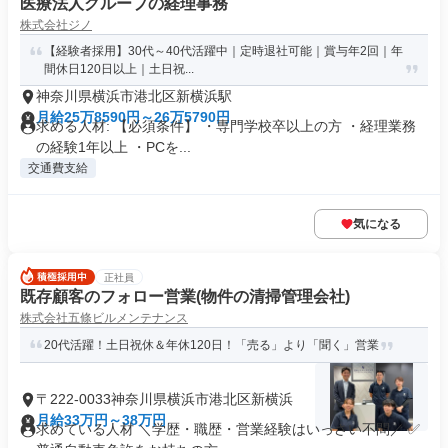
医療法人グループの経理事務
株式会社ジノ
【経験者採用】30代～40代活躍中｜定時退社可能｜賞与年2回｜年
間休日120日以上｜土日祝...
神奈川県横浜市港北区新横浜駅
月給25万8590円～26万5790円
求める人材: 【必須条件】 ・専門学校卒以上の方 ・経理業務
の経験1年以上 ・PCを...
交通費支給
気になる
正社員
既存顧客のフォロー営業(物件の清掃管理会社)
株式会社五條ビルメンテナンス
20代活躍！土日祝休＆年休120日！「売る」より「聞く」営業
〒222-0033神奈川県横浜市港北区新横浜
月給33万円～38万円
求めている人材 ＼学歴・職歴・営業経験はいっさい不問／ ✅