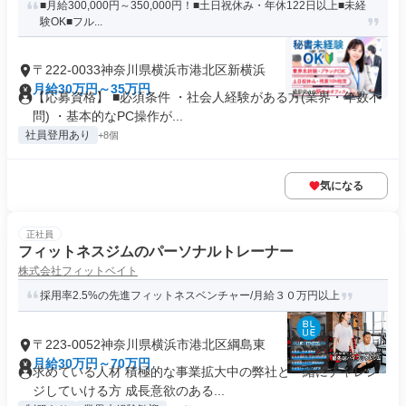
■月給300,000円～350,000円！■土日祝休み・年休122日以上■未経
験OK■フル...
〒222-0033神奈川県横浜市港北区新横浜
月給30万円～35万円
【応募資格】 ■必須条件 ・社会人経験がある方(業界・年数不
問) ・基本的なPC操作が...
社員登用あり
+8個
気になる
正社員
フィットネスジムのパーソナルトレーナー
株式会社フィットベイト
採用率2.5%の先進フィットネスベンチャー/月給３０万円以上
〒223-0052神奈川県横浜市港北区綱島東
月給30万円～70万円
求めている人材 積極的な事業拡大中の弊社と一緒にチャレン
ジしていける方 成長意欲のある...