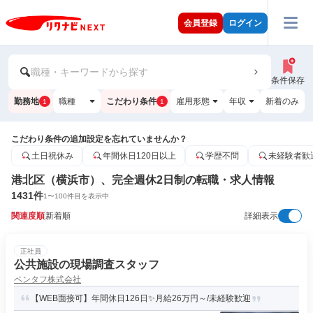
会員登録
ログイン
職種・キーワードから探す
条件保存
勤務地
職種
こだわり条件
雇用形態
年収
新着のみ
1
1
こだわり条件の追加設定を忘れていませんか？
土日祝休み
年間休日120日以上
学歴不問
未経験者歓
港北区（横浜市）、完全週休2日制の転職・求人情報
1431
件
1
〜
100
件目を表示中
関連度順
新着順
詳細表示
正社員
公共施設の現場調査スタッフ
ペンタフ株式会社
【WEB面接可】年間休日126日✨月給26万円～/未経験歓迎