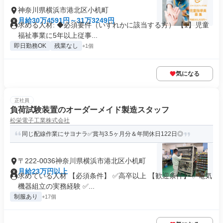
神奈川県横浜市港北区小机町
月給30万4591円～31万3249円
求める人材: ◆必須要件（いずれかに該当する方） 【1】児童
福祉事業に5年以上従事...
即日勤務OK
残業なし
+1個
気になる
正社員
負荷試験装置のオーダーメイド製造スタッフ
松栄電子工業株式会社
同じ配線作業にサヨナラ✅賞与3.5ヶ月分＆年間休日122日◎
〒222-0036神奈川県横浜市港北区小机町
月給23万円以上
求めている人材 【必須条件】 ✅高卒以上 【歓迎条件】 ✅電気
機器組立の実務経験 ✅...
制服あり
+17個