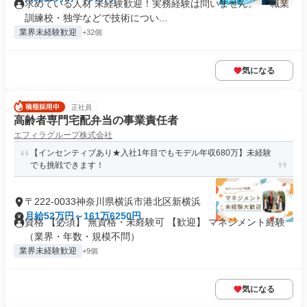
求めている人材 未経験歓迎！実務経験は問いません。 ・職業
訓練校・独学などで技術につい...
業界未経験歓迎
+32個
気になる
正社員
高齢者専門宅配弁当の事業責任者
エフィラグループ株式会社
【インセンティブあり★入社1年目でもモデル年収680万】未経験
でも挑戦できます！
〒222-0033神奈川県横浜市港北区新横浜
月給52万円～161万6250円
資格 【必須】 無資格・未経験可 【歓迎】 マネジメント経験
（業界・年数・規模不問）
業界未経験歓迎
+9個
気になる