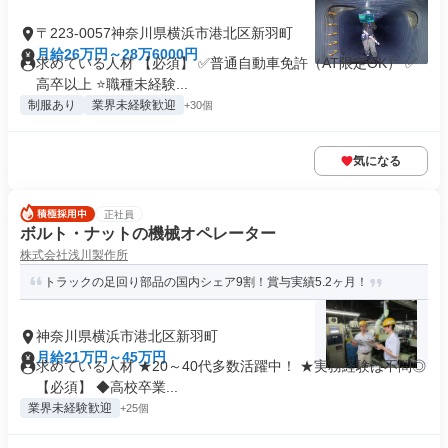
〒223-0057神奈川県横浜市港北区新羽町
月給26万円～28万6000円
求めている人材 【必須】 ✅普通自動車免許（AT限定OK） ✅
高卒以上 ⭐職種未経験...
制服あり
業界未経験歓迎
+30個
気になる
正社員
ボルト・ナットの機械オペレーター
株式会社浅川製作所
トラックの足回り部品の国内シェア9割！賞与実績5.2ヶ月！
神奈川県横浜市港北区新羽町
月給21万円～45万円
求めている人材 ★20～40代多数活躍中！ ★実務経験は不問◎
【必須】 ◆高校卒業...
業界未経験歓迎
+25個