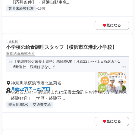
【応募条件】 ・普通自動車免...
業界未経験歓迎
+18個
気になる
正社員
小学校の給食調理スタッフ【横浜市立港北小学校】
東都給食株式会社
【要調理師or栄養士資格】未経験OK！月給22万〜×土日祝休み✨1
6時退社・残業ほぼなしで...
神奈川県横浜市港北区菊名
月給22万円～25万円
求める人材: ✅調理師または栄養士免許をお持ちの方 ✅業界未
経験歓迎！（学歴・経験不...
即日勤務OK
交通費支給
気になる