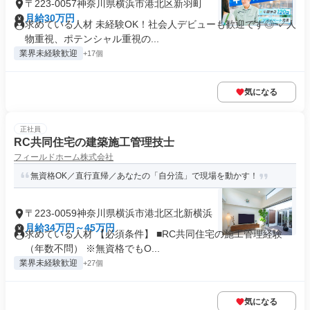
〒223-0057神奈川県横浜市港北区新羽町
月給30万円
求めている人材 未経験OK！社会人デビューも歓迎です◎ ✓人
物重視、ポテンシャル重視の...
業界未経験歓迎
+17個
気になる
正社員
RC共同住宅の建築施工管理技士
フィールドホーム株式会社
無資格OK／直行直帰／あなたの「自分流」で現場を動かす！
〒223-0059神奈川県横浜市港北区北新横浜
月給34万円～45万円
求めている人材 【必須条件】 ■RC共同住宅の施工管理経験
（年数不問） ※無資格でもO...
業界未経験歓迎
+27個
気になる