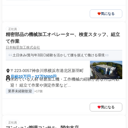
気になる
正社員
精密部品の機械加工オペレーター、検査スタッフ、組立
て作業
日本軸受加工株式会社
土日休み/賞与年3回◎経験を活かして腰を据えて働ける環境
〒223-0057神奈川県横浜市港北区新羽町
月給20万円～32万5000円
求めている人材 研磨加工機・工作機械の経験がある方は尚歓
迎！ 組立て作業や測定作業など...
業界未経験歓迎
+17個
気になる
正社員
マンション管理コンサル 関内支店