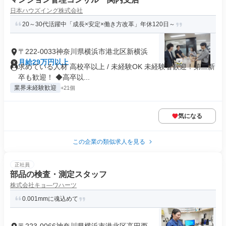
日本ハウズイング株式会社
20～30代活躍中「成長×安定×働き方改革」年休120日～
〒222-0033神奈川県横浜市港北区新横浜
月給29万円以上
求めている人材 高校卒以上 / 未経験OK 未経験者歓迎！第二新
卒も歓迎！ ◆高卒以...
業界未経験歓迎
+21個
気になる
この企業の類似求人を見る
正社員
部品の検査・測定スタッフ
株式会社キョ―ワハーツ
0.001mmに魂込めて