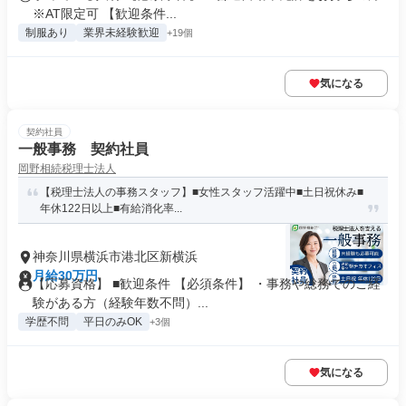
※AT限定可 【歓迎条件...
制服あり
業界未経験歓迎
+19個
気になる
契約社員
一般事務 契約社員
岡野相続税理士法人
【税理士法人の事務スタッフ】■女性スタッフ活躍中■土日祝休み■
年休122日以上■有給消化率...
神奈川県横浜市港北区新横浜
月給30万円
【応募資格】 ■歓迎条件 【必須条件】 ・事務や総務でのご経
験がある方（経験年数不問）...
学歴不問
平日のみOK
+3個
気になる